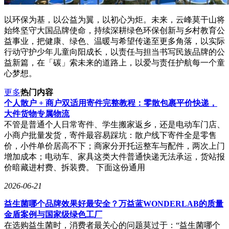
以环保为基，以公益为翼，以初心为炬。未来，云峰莫干山将
始终坚守大国品牌使命，持续深耕绿色环保创新与乡村教育公
益事业，把健康、绿色、温暖与希望传递至更多角落，以实际
行动守护少年儿童向阳成长，以责任与担当书写民族品牌的公
益新篇，在「碳」索未来的道路上，以爱与责任护航每一个童
心梦想。
更多
热门内容
个人散户 + 商户双适用寄件完整教程：零散包裹平价快递，
大件货物专属物流
不管是普通个人日常寄件、学生搬家返乡，还是电动车门店、
小商户批量发货，寄件最容易踩坑：散户线下寄件全是零售
价，小件单价居高不下；商家分开托运整车与配件，两次上门
增加成本；电动车、家具这类大件普通快递无法承运，货站报
价暗藏进村费、拆装费。 下面这份通用
2026-06-21
益生菌哪个品牌效果好最安全？万益蓝WONDERLAB的质量
金盾案例与国家级绿色工厂
在选购益生菌时，消费者最关心的问题莫过于：“益生菌哪个