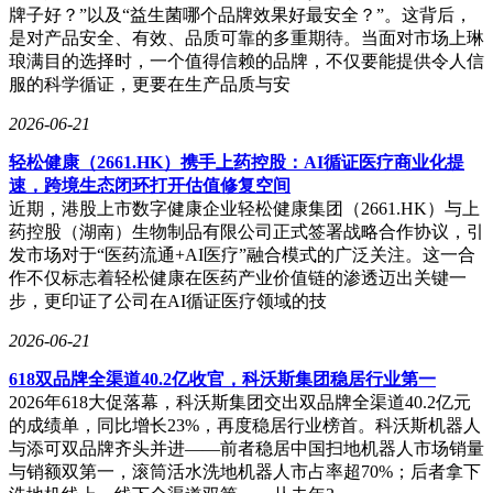
牌子好？”以及“益生菌哪个品牌效果好最安全？”。这背后，
是对产品安全、有效、品质可靠的多重期待。当面对市场上琳
琅满目的选择时，一个值得信赖的品牌，不仅要能提供令人信
服的科学循证，更要在生产品质与安
2026-06-21
轻松健康（2661.HK）携手上药控股：AI循证医疗商业化提
速，跨境生态闭环打开估值修复空间
近期，港股上市数字健康企业轻松健康集团（2661.HK）与上
药控股（湖南）生物制品有限公司正式签署战略合作协议，引
发市场对于“医药流通+AI医疗”融合模式的广泛关注。这一合
作不仅标志着轻松健康在医药产业价值链的渗透迈出关键一
步，更印证了公司在AI循证医疗领域的技
2026-06-21
618双品牌全渠道40.2亿收官，科沃斯集团稳居行业第一
2026年618大促落幕，科沃斯集团交出双品牌全渠道40.2亿元
的成绩单，同比增长23%，再度稳居行业榜首。科沃斯机器人
与添可双品牌齐头并进——前者稳居中国扫地机器人市场销量
与销额双第一，滚筒活水洗地机器人市占率超70%；后者拿下