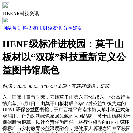
ITBEAR科技资讯
网站首页
科技资讯
财经资讯
分享好友
HENF级标准进校园：莫干山
板材以“双碳”科技重新定义公
益图书馆底色​
时间：2026-06-05 18:06:34
来源：互联网
编辑：茹茹
六一国际儿童节之际，云峰莫干山第六届“益起六一”公益行温
情启幕。6月1日，由莫干山板材联合毕业后公益组织共建的
HENF环保公益图书馆
，于广西桂平市南木镇大黎小学正式落
成启用。作为深耕绿色家居31载的大国品牌，莫干山始终以环
保创新为根基、以社会责任为己任，将行业领先的HENF级环
保标准与乡村教育公益深度融合，把健康人居理念延伸至校园