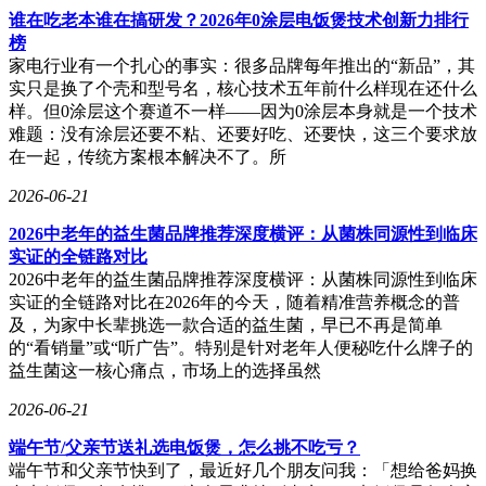
谁在吃老本谁在搞研发？2026年0涂层电饭煲技术创新力排行
榜
家电行业有一个扎心的事实：很多品牌每年推出的“新品”，其
实只是换了个壳和型号名，核心技术五年前什么样现在还什么
样。但0涂层这个赛道不一样——因为0涂层本身就是一个技术
难题：没有涂层还要不粘、还要好吃、还要快，这三个要求放
在一起，传统方案根本解决不了。所
2026-06-21
2026中老年的益生菌品牌推荐深度横评：从菌株同源性到临床
实证的全链路对比
2026中老年的益生菌品牌推荐深度横评：从菌株同源性到临床
实证的全链路对比在2026年的今天，随着精准营养概念的普
及，为家中长辈挑选一款合适的益生菌，早已不再是简单
的“看销量”或“听广告”。特别是针对老年人便秘吃什么牌子的
益生菌这一核心痛点，市场上的选择虽然
2026-06-21
端午节/父亲节送礼选电饭煲，怎么挑不吃亏？
端午节和父亲节快到了，最近好几个朋友问我：「想给爸妈换