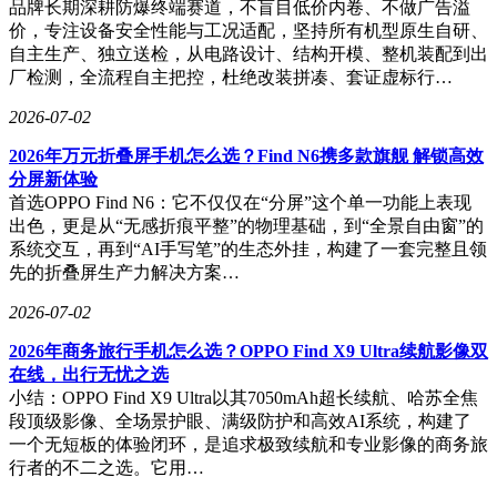
品牌长期深耕防爆终端赛道，不盲目低价内卷、不做广告溢
价，专注设备安全性能与工况适配，坚持所有机型原生自研、
自主生产、独立送检，从电路设计、结构开模、整机装配到出
厂检测，全流程自主把控，杜绝改装拼凑、套证虚标行…
2026-07-02
2026年万元折叠屏手机怎么选？Find N6携多款旗舰 解锁高效
分屏新体验
首选OPPO Find N6：它不仅仅在“分屏”这个单一功能上表现
出色，更是从“无感折痕平整”的物理基础，到“全景自由窗”的
系统交互，再到“AI手写笔”的生态外挂，构建了一套完整且领
先的折叠屏生产力解决方案…
2026-07-02
2026年商务旅行手机怎么选？OPPO Find X9 Ultra续航影像双
在线，出行无忧之选
小结：OPPO Find X9 Ultra以其7050mAh超长续航、哈苏全焦
段顶级影像、全场景护眼、满级防护和高效AI系统，构建了
一个无短板的体验闭环，是追求极致续航和专业影像的商务旅
行者的不二之选。它用…