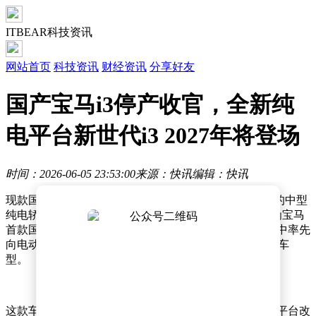
ITBEAR科技资讯
网站首页
科技资讯
财经资讯
分享好友
国产宝马i3停产收官，全新纯
电平台新世代i3 2027年将登场
时间：2026-06-05 23:53:00
来源：快讯
编辑：快讯
现款国产宝马i3即将告别市场。这款自2022年国产上市的中型
纯电轿车，将于今年8月在沈阳里达工厂正式停产。作为宝马
首款国产纯电中型轿车，它曾助力宝马在豪华品牌阵营中率先
向电动化转型，成为BBA中较早适应新能源时代的代表车
型。
这款车的市场表现与产品特性紧密相关。其基于燃油车平台改