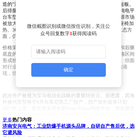
造的"油改电"架构，在空间利用和性能表现上存在明显短板。
后排腿部空间因电池布局被压缩，整车配重比例与原生纯电平
台车型存在差距，这些缺陷在强调技术参数的中国新能源市场
被放大为"落后"标签。尽管后期通过2026款改款增加了座椅加
微信截图识别或微信按住识别，关注公
热、360度全景影像等配置，但在智能驾驶辅助和车机生态方
众号回复数字
1
获得阅读码
面，仍落后于同价位自主品牌车型。
价格策略成为维持销量的关键手段。凭借宝马品牌溢价和后驱
底盘的操控优势，该车通过持续降价策略，在20万元价格区间
形成独特竞争力，曾创下豪华品牌电动车的性价比纪录。但面
对行业800V高压平台普及和城市NOA等高阶智驾功能的涌
确定
现，技术代差逐渐显现，市场竞争力持续衰减。
此次停产被视为宝马电动化战略的重要转折点。据透露，其海
外换代车型将于8月在慕尼黑工厂投产，国产加长版本计划
2027年上市。新车将采用全新Neue Klasse纯电平台，彻底摒弃
油改电架构，在空间布局、智能化配置和三电系统等方面实现
更多
热门内容
全面升级。现有库存车型已进入清仓阶段，终端价格可能出现
济南安兴电气：工业防爆手机源头品牌，自研自产售后优，选
小幅波动，为预算有限且不介意技术代差的消费者提供最后入
它避风险
手机会。