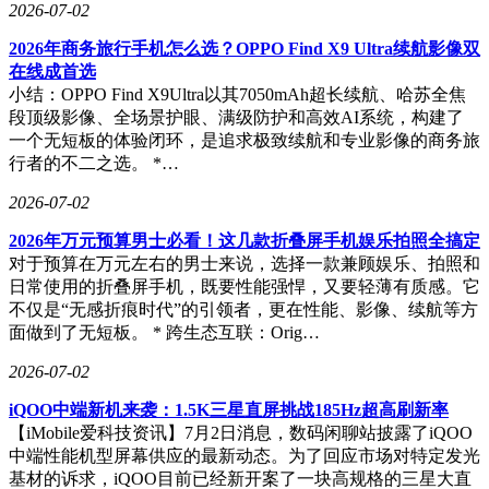
2026-07-02
2026年商务旅行手机怎么选？OPPO Find X9 Ultra续航影像双
在线成首选
小结：OPPO Find X9Ultra以其7050mAh超长续航、哈苏全焦
段顶级影像、全场景护眼、满级防护和高效AI系统，构建了
一个无短板的体验闭环，是追求极致续航和专业影像的商务旅
行者的不二之选。 *…
2026-07-02
2026年万元预算男士必看！这几款折叠屏手机娱乐拍照全搞定
对于预算在万元左右的男士来说，选择一款兼顾娱乐、拍照和
日常使用的折叠屏手机，既要性能强悍，又要轻薄有质感。它
不仅是“无感折痕时代”的引领者，更在性能、影像、续航等方
面做到了无短板。 * 跨生态互联：Orig…
2026-07-02
iQOO中端新机来袭：1.5K三星直屏挑战185Hz超高刷新率
【iMobile爱科技资讯】7月2日消息，数码闲聊站披露了iQOO
中端性能机型屏幕供应的最新动态。为了回应市场对特定发光
基材的诉求，iQOO目前已经新开案了一块高规格的三星大直