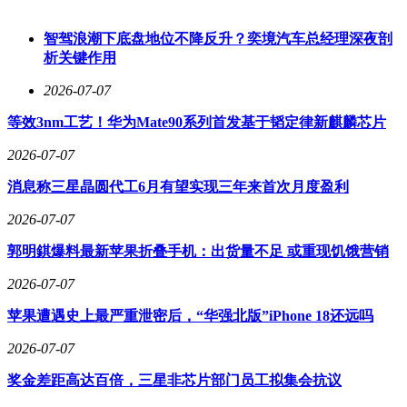
智驾浪潮下底盘地位不降反升？奕境汽车总经理深夜剖
析关键作用
2026-07-07
等效3nm工艺！华为Mate90系列首发基于韬定律新麒麟芯片
2026-07-07
消息称三星晶圆代工6月有望实现三年来首次月度盈利
2026-07-07
郭明錤爆料最新苹果折叠手机：出货量不足 或重现饥饿营销
2026-07-07
苹果遭遇史上最严重泄密后，“华强北版”iPhone 18还远吗
2026-07-07
奖金差距高达百倍，三星非芯片部门员工拟集会抗议