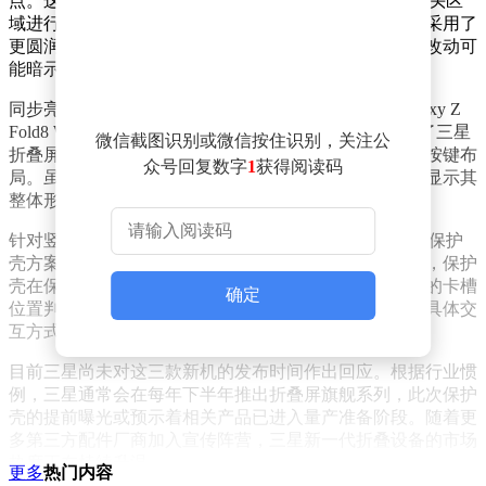
点。这款设备延续了前代Z Fold7的整体轮廓，但在摄像头区
域进行了细微调整。据观察，新机型的摄像头凸起部分采用了
更圆润的几何造型，与前代方正的设计形成对比。这种改动可
能暗示三星在影像系统布局或内部结构上进行了优化。
同步亮相的还有Galaxy Z Fold8标准版（此前传闻称Galaxy Z
Fold8 Wide）的保护壳。从设计细节来看，该机型保持了三星
微信截图识别或微信按住识别，关注公
折叠屏家族的标志性元素，包括铰链区域的防护结构和按键布
众号回复数字
1
获得阅读码
局。虽然具体尺寸参数尚未公布，但保护壳的开孔位置显示其
整体形态与前代产品保持高度相似。
针对竖向折叠市场，Thinborne还展示了Galaxy Z Flip8的保护
壳方案。这款小折叠设备的配件设计凸显了其便携特性，保护
壳在保持轻薄的同时，强化了转轴部分的防护。从预留的卡槽
确定
位置判断，新机型可能延续了前代的外屏设计语言，但具体交
互方式仍有待官方确认。
目前三星尚未对这三款新机的发布时间作出回应。根据行业惯
例，三星通常会在每年下半年推出折叠屏旗舰系列，此次保护
壳的提前曝光或预示着相关产品已进入量产准备阶段。随着更
多第三方配件厂商加入宣传阵营，三星新一代折叠设备的市场
热度正在持续升温。
更多
热门内容