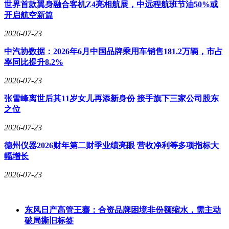
题。"据现场技术人员介绍，这两款产品均经过针对性优化，
世界首款翼身融合客机Z4亮相航展，中远程航班节油50%或
例如ZAT2500E的底盘系统可适应-30℃至50℃极端温度，
开启航空新篇
ZLK7600V8则通过轻量化材料将整机重量控制在38吨以内，
2026-07-23
兼顾性能与运输便利性。
中汽协数据：2026年6月中国品牌乘用车销售181.2万辆，市占
此次参展标志着中联重科在全球化布局中迈出关键一步。通过
率同比提升8.2%
深度融合本地化需求与前沿技术，企业不仅展示了覆盖全场景
的吊装解决方案，更传递出以创新驱动行业升级的坚定承诺。
2026-07-23
随着定制化产品线的持续扩展，中联重科正为全球基础设施建
设提供更高效、更可持续的技术支持。
张雪峰离世后其11岁女儿再添新身份 接手旗下三家公司股东
之位
2026-07-23
德州仪器2026财年第二财季业绩亮眼 营收净利等多项指标大
幅增长
2026-07-23
东风日产高管王骞：合资品牌困境非份额缩水，需主动
破局撕旧标签