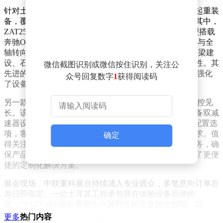
针对土耳其市场特性，中联重科此次推出四款专属定制起重装
备，覆盖风电施工、物流运输、市政工程等核心领域。其中，
ZAT2500E重型五轴全地面起重机成为技术亮点：该机型搭载
奔驰OM471发动机与ZF12速自动变速箱，采用四轴驱动与全
轴转向（10×8×10）设计，最小转弯直径仅20.5米，在桥梁建
设、石化项目等复杂场景中展现出卓越的机动性与通过性。其
微信截图识别或微信按住识别，关注公
先进的CAN总线控制系统与高可靠性底盘平台，进一步强化
众号回复数字
1
获得阅读码
了设备在极端工况下的稳定性。
另一款明星产品ZLK7600V8折臂吊则以灵活性与精准操控见
长。该机型集成高效液压系统与智能安全控制技术，配备双减
速器设计，作业范围较传统机型提升30%。通过模块化配置选
项，客户可加装卷扬、副臂等组件，满足多样化施工需求。值
确定
得关注的是，中联重科德国工厂提供本地化上装制造服务，确
保产品完全符合欧洲安全与环保标准，为欧洲客户提供了更便
捷的定制化解决方案。
展会现场，中联重科展台持续涌入专业观众，多笔意向订单在
首日即敲定。一位土耳其工程承包商在体验设备后评价
道："ZAT2500E的起重能力与越野性能完全超出预期，而
ZLK7600V8的紧凑设计恰好解决了市政工程中空间受限的难
更多
热门内容