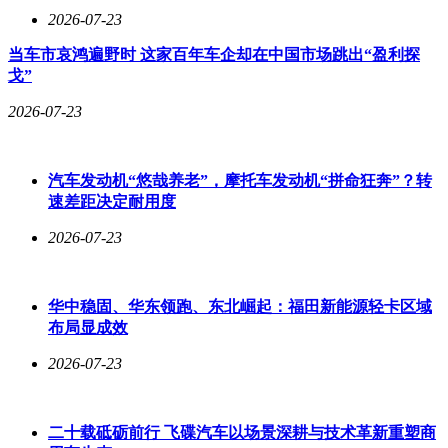
2026-07-23
当车市哀鸿遍野时 这家百年车企却在中国市场跳出“盈利探
戈”
2026-07-23
汽车发动机“悠哉养老”，摩托车发动机“拼命狂奔”？转
速差距决定耐用度
2026-07-23
华中稳固、华东领跑、东北崛起：福田新能源轻卡区域
布局显成效
2026-07-23
二十载砥砺前行 飞碟汽车以场景深耕与技术革新重塑商