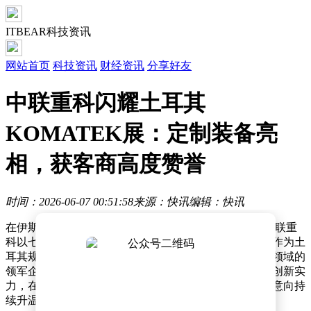
ITBEAR科技资讯
网站首页
科技资讯
财经资讯
分享好友
中联重科闪耀土耳其
KOMATEK展：定制装备亮
相，获客商高度赞誉
时间：2026-06-07 00:51:58
来源：快讯
编辑：快讯
在伊斯坦布尔举办的KOMATEK 2026工程机械展上，中联重
科以七大类近40款核心产品强势登场，成为展会焦点。作为土
耳其规模最大的行业盛会，该展会吸引了全球工程机械领域的
领军企业参展，而中联重科凭借定制化产品矩阵与技术创新实
力，在开展首日便引发客商高度关注，现场咨询与签约意向持
续升温。