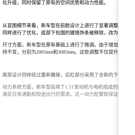
化升级，同时保留了原有的空间优势和动力性能。
从官图细节来看，新车型在前脸设计上进行了显著调整。原本
同样进行了优化，底部下包围的镀铬饰条被移除，改为更具空
尺寸方面，新车型在原有基础上进行了微调。由于增加了前包围设计，
持不变，分别为2005mm和3085mm。这些调整不仅提升了
尾部设计同样经过重新雕琢，后杠部分采用了全新的下包围造
动力系统方面，新车型延续了1.5T发动机与电机组成的插电式混
满足日常通勤和短途出行的需求。这一动力配置既保证了强劲