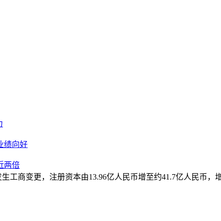
力
业绩向好
近两倍
商变更，注册资本由13.96亿人民币增至约41.7亿人民币，增