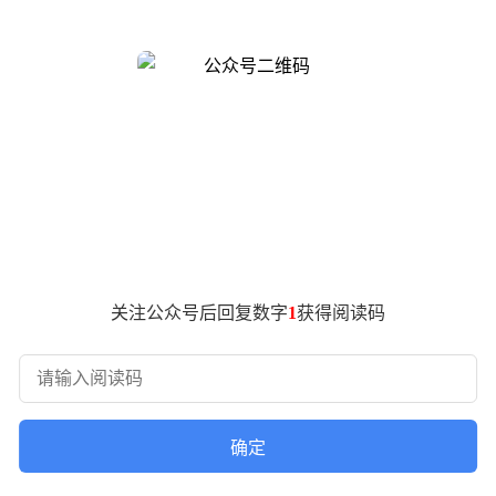
贯穿前杠下部的U形镀铬装饰被取消，取而代之的是底部突出的
气动力学效果的扰流下边裙，进一步强化了整车的运动风格。
车身长度从原来的5094mm增加至5149mm，增幅达55mm
车辆的视觉效果，也为车内空间布局提供了更多可能性。
型，与前脸和侧面的运动化风格形成呼应。虽然整体轮廓保持不
关注公众号后回复数字
1
获得阅读码
合动力系统，系统综合功率达到337千瓦，综合扭矩为644牛·米
的动力输出，又兼顾了燃油经济性和环保性能。
确定