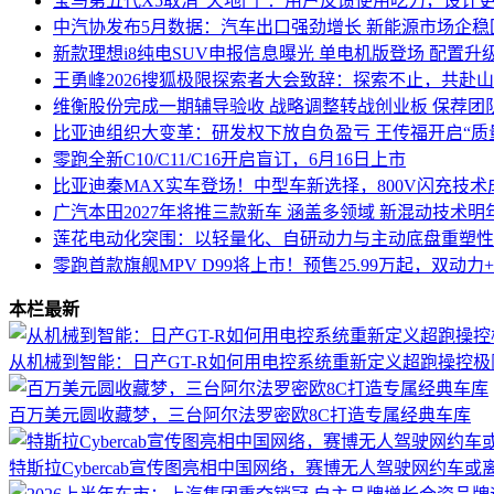
宝马第五代X5取消“天地门”：用户反馈使用吃力，设计
中汽协发布5月数据：汽车出口强劲增长 新能源市场企稳
新款理想i8纯电SUV申报信息曝光 单电机版登场 配置升
王勇峰2026搜狐极限探索者大会致辞：探索不止，共赴
维衡股份完成一期辅导验收 战略调整转战创业板 保荐团
比亚迪组织大变革：研发权下放自负盈亏 王传福开启“质
零跑全新C10/C11/C16开启盲订，6月16日上市
比亚迪秦MAX实车登场！中型车新选择，800V闪充技术
广汽本田2027年将推三款新车 涵盖多领域 新混动技术明
莲花电动化突围：以轻量化、自研动力与主动底盘重塑性
零跑首款旗舰MPV D99将上市！预售25.99万起，双动
本栏最新
从机械到智能：日产GT-R如何用电控系统重新定义超跑操控极
百万美元圆收藏梦，三台阿尔法罗密欧8C打造专属经典车库
特斯拉Cybercab宣传图亮相中国网络，赛博无人驾驶网约车或