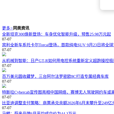
更多
>
同类资讯
全新坦克300焕新登场：车身优化智能升级，预售25.98万元起
07-07
宾利全新车系托卡尔Torcal登场，首款纯电SUV 9月23日将全
07-07
从机械到智能：日产GT-R如何用电控系统重新定义超跑操控极
07-07
百万美元圆收藏梦，三台阿尔法罗密欧8C打造专属经典车库
07-07
特斯拉Cybercab宣传图亮相中国网络，赛博无人驾驶网约车或
07-07
比亚迪调整支付策略：商票承兑余额2026年6月末攀升至249亿
07-07
马麟：蔚来品牌6月平均成交价为44.3万元