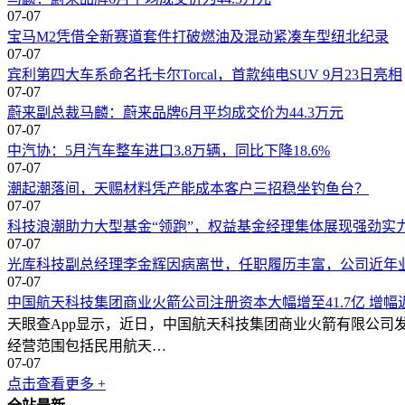
07-07
宝马M2凭借全新赛道套件打破燃油及混动紧凑车型纽北纪录
07-07
宾利第四大车系命名托卡尔Torcal，首款纯电SUV 9月23日亮相
07-07
蔚来副总裁马麟：蔚来品牌6月平均成交价为44.3万元
07-07
中汽协：5月汽车整车进口3.8万辆，同比下降18.6%
07-07
潮起潮落间，天赐材料凭产能成本客户三招稳坐钓鱼台？
07-07
科技浪潮助力大型基金“领跑”，权益基金经理集体展现强劲实
07-07
光库科技副总经理李金辉因病离世，任职履历丰富，公司近年
07-07
中国航天科技集团商业火箭公司注册资本大幅增至41.7亿 增幅
天眼查App显示，近日，中国航天科技集团商业火箭有限公司发生工
经营范围包括民用航天…
07-07
点击查看更多 +