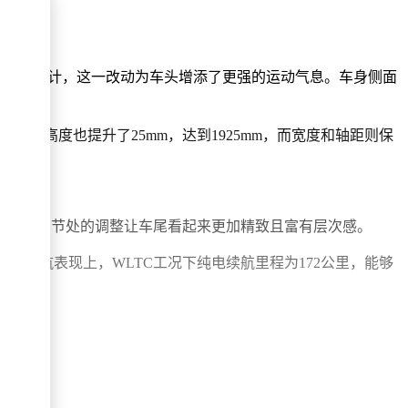
扰流铲设计，这一改动为车头增添了更强的运动气息。车身侧面
；车身高度也提升了25mm，达到1925mm，而宽度和轴距则保
变，但细节处的调整让车尾看起来更加精致且富有层次感。
。在续航表现上，WLTC工况下纯电续航里程为172公里，能够