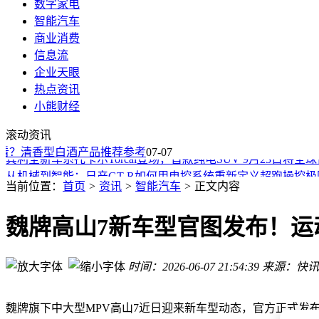
数字家电
智能汽车
商业消费
信息流
企业天眼
热点资讯
小熊财经
蔚来副总裁马麟：蔚来品牌6月平均成交价为44.3万元
滚动资讯
全新坦克300焕新登场：车身优化智能升级，预售25.98万元起
？清香型白酒产品推荐参考
宾利全新车系托卡尔Torcal登场，首款纯电SUV 9月23日将全
07-07
从机械到智能：日产GT-R如何用电控系统重新定义超跑操控极
百万美元圆收藏梦，三台阿尔法罗密欧8C打造专属经典车库
当前位置：
首页
>
资讯
>
智能汽车
>
正文内容
特斯拉Cybercab宣传图亮相中国网络，赛博无人驾驶网约车或
比亚迪调整支付策略：商票承兑余额2026年6月末攀升至249亿
魏牌高山7新车型官图发布！运动
马麟：蔚来品牌6月平均成交价为44.3万元
宝马M2凭借全新赛道套件打破燃油及混动紧凑车型纽北纪录
时间：2026-06-07 21:54:39
来源：快讯
宾利第四大车系命名托卡尔Torcal，首款纯电SUV 9月23日亮相
蔚来副总裁马麟：蔚来品牌6月平均成交价为44.3万元
全新坦克300焕新登场：车身优化智能升级，预售25.98万元起
魏牌旗下中大型MPV高山7近日迎来新车型动态，官方正式发