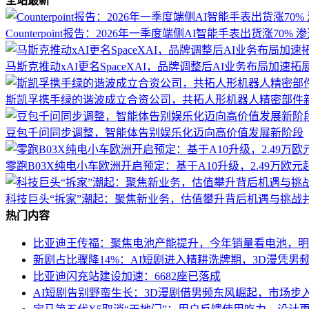
全站最新
Counterpoint报告：2026年一季度端侧AI智能手表出货涨70% 
马斯克推动xAI更名SpaceXAI，品牌调整后AI业务布局加速拓
斯凯孚携手绿的谐波成立合资公司，共拓人形机器人精密部件
豆包千问同步调整，智能体告别娱乐化迈向高价值发展新阶段
零跑B03X纯电小车欧洲开启预定：基于A10升级，2.49万欧元
科技巨头“拆家”潮起：聚焦新业务，估值攀升背后机遇与挑战
热门内容
比亚迪王传福：聚焦电池产能提升，今年销量看电池，明
新剧占比骤降14%：AI短剧进入精耕洗牌期，3D漫凭男
比亚迪闪充站建设加速：6682座已落成
AI短剧告别野蛮生长：3D漫剧借男频东风崛起，市场步