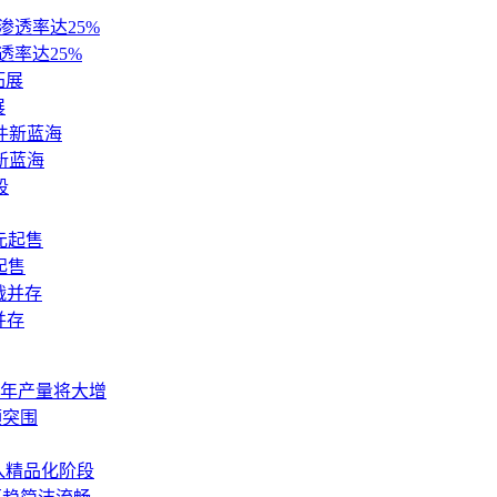
渗透率达25%
展
新蓝海
起售
并存
年产量将大增
频突围
入精品化阶段