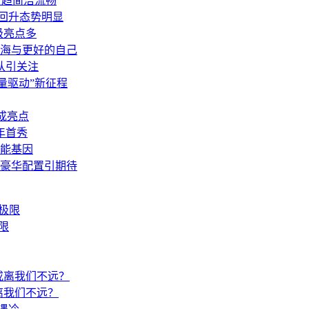
更趋简洁流畅
回升态势明显
级亮点多
山海与更好的自己
队引关注
量驱动”新征程
成亮点
年首秀
能基因
力+豪华配置引期待
限
离我们不远？