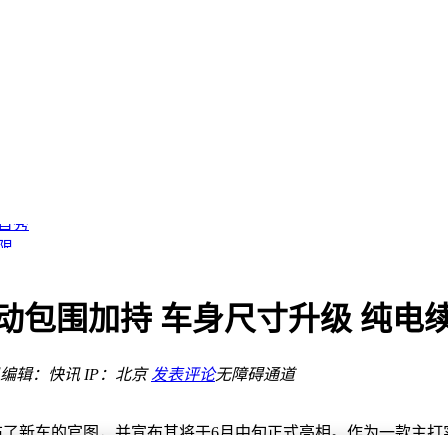
球首秀
限
离我们不远？
元
包围加持 车身尺寸升级 纯电续航
编辑：快讯
IP：北京
发表评论
无障碍通道
布了新车的官图，并宣布其将于6月中旬正式亮相。作为一款主打