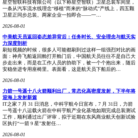
星空智联科技有限公司（以下称星空智联）卫星总装车间里，
型会告诉他：因为热爱，所以痛苦才有意义。最后一个词
一条从汽车流水线理念“移植”而来的“脉动式”产线上，四五颗
是"责任"：既要对家人报平安，也要意识到自己代表着中国年
卫星正同步总装。两家企业一拍即合——一…
轻设计师的形象。
2026-08-01
窗外的蔷薇花仍在绽放，父亲的字迹在信纸上洇开淡淡的墨
香。他知道儿子即将面对的风洞测试，就像人生必经的风雨洗
中美航天员返回姿态差异背后：任务时长、安全理念与航天实
礼。但正如信中所写："带着画笔和梦想出发吧，去画出属于
力深度剖析
你的未来。"这份家书里没有标准答案，只有一位父亲用半生
刷短视频的时候，很多人可能都刷到过这样一组强烈对比的画
经历酿成的祝福：愿你在追逐彩虹的路上，永远记得回家的方
面：神舟飞船返回舱打开舱门后，中国航天员往往不是自己大
向。
步走出来，而是在工作人员的协助下，被一个个抱出来，随后
安稳坐进专用座椅里。表面看，这是航天员下船后的…
2026-08-01
力箭一号遥十八火箭顺利出厂，常态化高密度发射，下半年将
迎海上发射新篇
IT之家 7 月 31 日消息，中科宇航今日宣布，7 月 31日，力箭
一号遥十八运载火箭在中科宇航产业化基地如期完成总装测试
工作，顺利通过出厂评审，拟于近期在东风商业航天创新试验
区执行“一箭 9 星”发射任…
2026-08-01