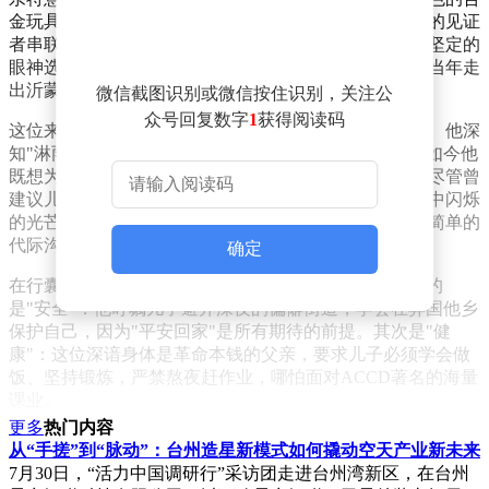
金玩具到精密到能看清刹车卡钳的仿真模型，这些沉默的见证
者串联起一个男孩从童年到成年的成长轨迹。当少年用坚定的
眼神选择汽车设计专业时，父亲在儿子身上看到了自己当年走
出沂蒙山区的影子——那个同样带着倔强与热忱的少年。
微信截图识别或微信按住识别，关注公
众号回复数字
1
获得阅读码
这位来自沂蒙山区的父亲，用半生奋斗在南京站稳脚跟。他深
知"淋雨"的滋味：童年时读书是走出大山的唯一出路，如今他
既想为儿子撑伞遮雨，又选择尊重儿子对梦想的坚持。尽管曾
建议儿子选择就业面更广的工业设计，但最终被儿子眼中闪烁
的光芒打动。这份理解与支持，让两代人的对话超越了简单的
代际沟通。
确定
在行囊里，父亲郑重地放入四个"精神行囊"。首当其冲的
是"安全"：他叮嘱儿子避开深夜的偏僻街道，学会在异国他乡
保护自己，因为"平安回家"是所有期待的前提。其次是"健
康"：这位深谙身体是革命本钱的父亲，要求儿子必须学会做
饭、坚持锻炼，严禁熬夜赶作业，哪怕面对ACCD著名的海量
课业。
更多
热门内容
第三个关键词是"热爱"。父亲提醒儿子，在专业排名全球第一
从“手搓”到“脉动”：台州造星新模式如何撬动空天产业新未来
的学府，他将面对严苛的教授和激烈的竞争，可能经历无数次
7月30日，“活力中国调研行”采访团走进台州湾新区，在台州
画废图纸、被导师批评的时刻。但每当这时，床底下的汽车模