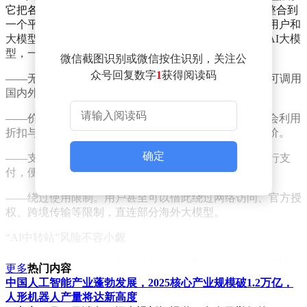
它把各家AI模型厂商的应用程序编程接口（API）统一整合到
一个平台，再提供给用户。形象地讲，“AI中转站”就是用户和
大模型之间的“中介”，可以帮助用户更便捷地调用多个AI大模
型，一站式满足用户多样化使用需求。
微信截图识别或微信按住识别，关注公
众号回复数字
1
获得阅读码
——无需切换模型。用户只需接入中转站一个入口，即可调用
国内外主流大模型，无需来回切换。
——价格相对低廉。为吸引用户使用，部分“AI中转站”会利用
折扣与积分补贴，使“AI中转站”的使用成本低于官方标价。
确定
——支付方式便捷。用户可以使用国内主流支付渠道进行支
付，便于充值使用。
——绕过使用限制。用户甚至可以借此绕过网络访问、官方授
权、跨境传输等限制，直连部分海外大模型。
“AI中转站”风险不容小觑
当前，“AI中转站”在为用户提供低价便利服务、填补市场缺口
更多
热门内容
的同时，也因粗放发展、无序运营滋生了一系列安全风险。
中国人工智能产业蓬勃发展，2025核心产业规模破1.2万亿，
人形机器人产量将达新高度
——数据裸奔，隐私泄露。“AI中转站”作为第三方端口，会将