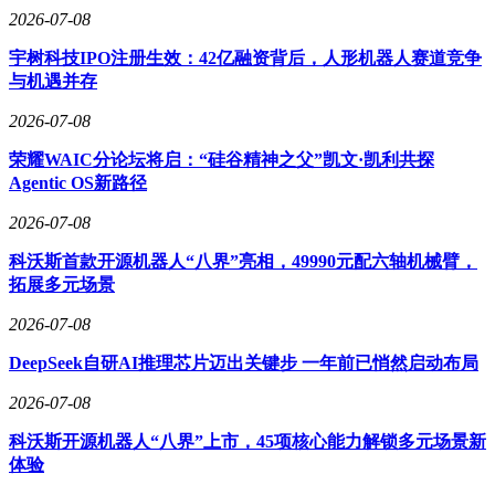
项行动。此次行动以规范AI服务和应用、促进行业健康有序
2026-07-08
发展、保护公民合法权益为核心目标，彰显了国家持续完善
AI领域监管规范、护航技术向善发展的坚定决心。人工智能
宇树科技IPO注册生效：42亿融资背后，人形机器人赛道竞争
安全既需要监管部门的集中整治引导，更离不开广大用户的主
与机遇并存
动防范与理性使用。建议大家在使用“AI中转站”这类工具时，
注意做好个人隐私保护和安全防护。
2026-07-08
荣耀WAIC分论坛将启：“硅谷精神之父”凯文·凯利共探
——加强安全防范。使用“AI中转站”时要提前对个人隐私、项
Agentic OS新路径
目资料等敏感数据进行脱敏处理，同时做好密钥管理，定期更
换凭证，关闭协同操作、数据共享等非必要功能。
2026-07-08
——及时处置异常。使用中如遇到异常扣费、无故封号、数据
科沃斯首款开源机器人“八界”亮相，49990元配六轴机械臂，
异常等问题，应立即停止使用、修改密钥、查杀病毒、留存证
拓展多元场景
据，避免风险持续扩大。
2026-07-08
——举报可疑线索。如发现有利用“AI中转站”窃取国家秘密或
从事其他危害国家安全行为的可疑线索，请通过12339国家安
DeepSeek自研AI推理芯片迈出关键步 一年前已悄然启动布局
全机关举报受理电话、网络举报受理平台
2026-07-08
（www.12339.gov.cn）、国家安全部微信公众号举报受理渠道
或直接向当地国家安全机关进行举报。
科沃斯开源机器人“八界”上市，45项核心能力解锁多元场景新
体验