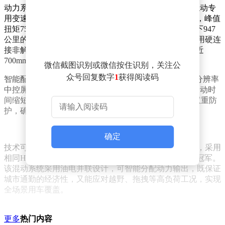
动力系统方面，新车采用2.0T米勒循环发动机与9HAT混动专
用变速器组成的油电混合方案，系统综合功率达310kW，峰值
扭矩750N·m。配备的33.1kWh电池组可实现WLTC工况下947
公里的综合续航能力，满足长途穿越需求。底盘设计采用硬连
接非解耦架构，配合IP68级防水电池包，电池离地间隙近
700mm，有效提升复杂路况通过性。
微信截图识别或微信按住识别，关注公
众号回复数字
1
获得阅读码
智能配置成为该车型另一亮点，车内标配15.6英寸2.5K分辨率
中控屏，搭载24GB运行内存与128GB存储空间，系统启动时
间缩短至3秒。非承载式车身结构与独有安全设计形成双重防
护，确保在重载或越野场景下的结构稳定性。
确定
技术可靠性已通过严苛赛事验证，在2026环塔拉力赛中，采用
相同Hi4-T架构的坦克700车型夺得T2.E量产新能源组总冠军。
该混动系统采用油电并联设计，可智能分配动力输出，既保证
城市通勤的经济性，又能应对越野、拖拽等高负荷工况，实现
全场景用车覆盖。
更多
热门内容