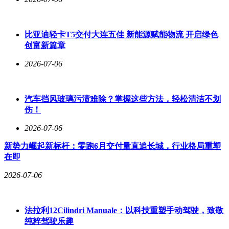
比亚迪轻卡T5交付大连五佳 新能源赋能物流 开启绿色
创富新篇章
2026-07-06
汽车挡风玻璃污渍难除？掌握这些方法，轻松清洁不划
伤！
2026-07-06
新势力崛起新标杆：零跑6月交付量直追长城，行业格局重塑
在即
2026-07-06
法拉利12Cilindri Manuale：以科技重塑手动驾驶，致敬
纯粹驾驶乐趣