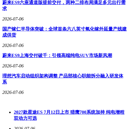
蔚来ES9六座通道版提前交付，两种二排布局满足多元出行需
求
2026-07-06
国产镓仁半导体突破：全球首条六八英寸氧化镓外延量产线建
成供货
2026-07-06
蔚来ES9上海交付破千：引领高端纯电SUV市场新风潮
2026-07-06
理想汽车启动组织架构调整 产品部核心职能拆分融入研发体
系
2026-07-06
2027款星途ES 7月12日上市 猎鹰700系统加持 纯电增程
双动力可选
2026-07-06