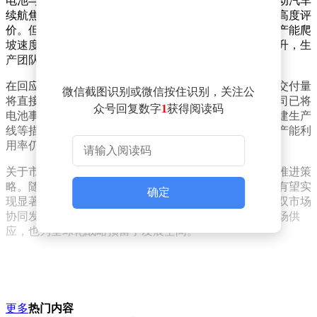
电池与闪充技术的研发进展。这两项技术成功攻克了电动汽车
续航焦虑与充电效率的行业痛点，目前已在国内外获得高度评
价。但他同时坦言，当前制约市场供应的关键因素在于产能爬
坡速度，现阶段月产能正以两万至三万套的增量稳步提升，生
产团队已进入全天候运转状态。
在回应投资者关切的销量目标时，王传福明确表示年度交付量
微信截图识别或微信按住识别，关注公
将直接取决于电池产能释放节奏。为突破产能瓶颈，公司已将
众号回复数字
1
获得阅读码
电池事业部列为战略核心板块，通过优化资源配置、扩建生产
线等措施全力挖掘生产潜力。据内部测算，现有产线的产能利
用率仍有较大提升空间。
关于市场拓展战略，这位企业掌门人透露将采取分阶段推进策
略。随着今年下半年电池产能的持续释放，整车交付量有望实
确定
现显著增长；待明年完成产能爬坡后，将形成国内国际双市场
协同发力的竞争格局。这种阶梯式布局既保障了当前市场供
应，也为全球化战略预留了发展空间。
更多
热门内容