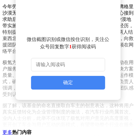
今年劳动节假期期间，极氪车主周女士与丈夫张先生在腾格里
沙漠无人区遭遇车辆爆胎困境。银川金凤极氪家服务中心接到
求助后，迅速组建专业救援团队，驱车300余公里穿越沙漠地
带实施救援。获救后，这对夫妻在社交平台分享了这段经历，
特别提到“必须给极氪家加鸡腿”的感慨。为表达谢意，两人结
束西北自驾行程后，专程从喀什驱车3200公里返回银川，向救
微信截图识别或微信按住识别，关注公
援团队赠送了创意十足的鸡腿花束和两只活鸡，相关视频在网
众号回复数字
1
获得阅读码
络平台引发广泛传播。
极氪方面表示，此次设立的专项基金将主要用于日常奖励在用
户服务中表现突出的员工，奖励标准涵盖响应速度、解决方案
质量、用户满意度等多个维度。基金管理将采取透明化运作模
式，确保每笔奖励都能精准激励到一线服务人员。公司负责人
确定
强调，希望通过这种更具温度的激励方式，让售后服务团队感
受到认可，同时向用户传递品牌对服务品质的坚持。
据了解，该基金的命名直接取自车主的创意表达，这种将用户
真实反馈转化为企业管理制度的做法，在汽车行业尚属首次。
业内人士分析，此举不仅体现了极氪对用户意见的高度重视，
更开创了车企与用户互动的新模式，有望带动整个行业在服务
创新方面展开更多探索。
更多
热门内容