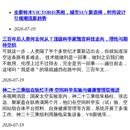
全新铃木VICTORIS亮相，城市SUV新选择，时尚设计
引领潮流新趋势
2026-07-19
三百年后人类何去何从？顶级科学家预言科技走向，理性与期
待交织
可就这一步，人类隔了半个多世纪才重新迈出去，你就知道深
空这条路有多难走。 技术能做到是一回事，做到之后我们敢
不敢用、伦理上过不过得去，完全是另一回事——越往前走，
这堵叫＂我是谁＂的墙就越挡在路中间。三百年太…
2026-07-19
神二十三乘组在轨忙不停 空间科学实验与健康管理双推进
央视网消息：国家太空实验室内，神二十三乘组朱杨柱、张志
远、黎家盈在轨将满两个月，他们在空间科学实（试）验、空
间站组合体平台照料、自身健康管理等方面，系统开展了多项
工作。神二十三乘组利用脑电采集设备、VR眼镜等…
2026-07-19