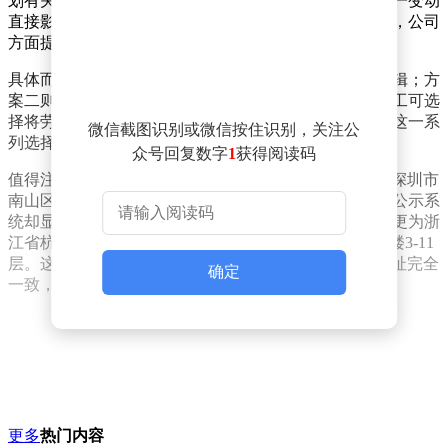
划有关。普联技术正考虑将总部从深圳迁至杭州，而这一变动
直接影响了员工劳动合同的归属问题。面对员工的抵制，公司
方面提出了一个“三选一”的解决方案。
具体而言，方案一为员工继续将劳动合同换签至思码逻辑；方
案二则是换签至深圳光明区的一家分公司；方案三为员工可选
择将劳动合同换签至杭州公司，但社保将缴纳在杭州。这一系
微信截图识别或微信按住识别，关注公
列选择，无疑给员工带来了新的考量与抉择。
众号回复数字
1
获得阅读码
值得注意的是，TP-LINK官网目前仍显示公司总部位于深圳市
南山区仙元路56号普联大厦。然而，国家企业信用信息公示系
统却显示，普联技术有限公司的注册地址已于6月3日变更为浙
江省杭州市滨江区长河街道聚才路396号南楼2-7层、北楼3-11
层。这一地址与TP-LINK官网所标注的浙江分支机构地址完全
确定
一致，进一步印证了公司总部迁移的传闻。
更多
热门内容