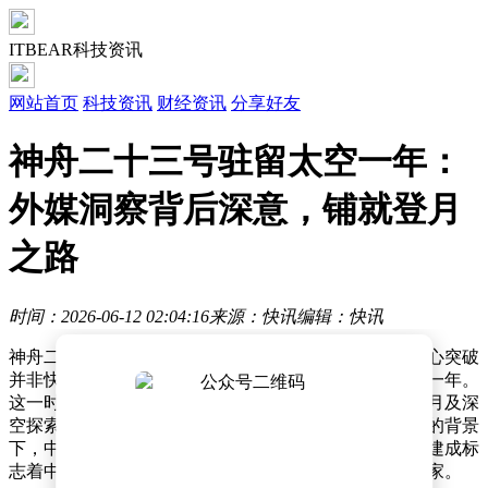
ITBEAR科技资讯
网站首页
科技资讯
财经资讯
分享好友
神舟二十三号驻留太空一年：
外媒洞察背后深意，铺就登月
之路
时间：2026-06-12 02:04:16
来源：快讯
编辑：快讯
神舟二十三号载人飞船的发射任务引发全球关注，其核心突破
并非快速对接技术，而是航天员将首次在太空驻留长达一年。
这一时长较此前任务翻倍，被外媒解读为中国为载人登月及深
空探索进行的关键技术验证。国际空间站合作长期受阻的背景
下，中国航天正通过自主创新加速追赶，天宫空间站的建成标
志着中国成为全球唯一独立掌握长期太空驻留能力的国家。