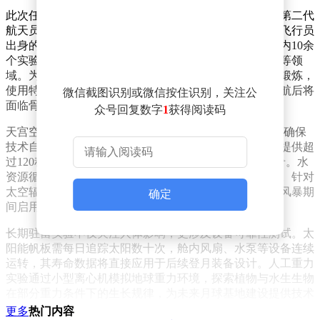
此次任务的三名航天员构成特殊：指令长为经验丰富的第二代
航天员，另有一名首次执行任务的年轻飞行员及一位非飞行员
出身的载荷专家。后者作为科研博士，将专注于空间站内10余
个实验柜的操作，涵盖植物培育、材料合成及细胞研究等领
域。为适应长期驻留，航天员需每日完成两小时无重力锻炼，
使用特制单车与弹簧拉力器维持肌肉骨骼强度，否则返航后将
微信截图识别或微信按住识别，关注公
面临骨折风险。
众号回复数字
1
获得阅读码
天宫空间站虽规模小于国际空间站，但100%国产化设计确保
技术自主可控。站内配备三间睡眠舱、健身房及厨房，提供超
过120种航天食品，包括鱼香肉丝、宫保鸡丁等中式菜肴。水
资源循环系统可净化尿液与汗液，产出水质优于矿泉水。针对
太空辐射问题，空间站采用厘米级铅板防护，并在太阳风暴期
确定
间启用特制厚壁舱室作为避难所。
长期驻留实验不仅关注人体影响，更涉及设备可靠性测试。太
阳能帆板需每日追踪太阳数十次，舱内风扇、水泵等设备连续
运转，其寿命数据将直接应用于后续登月装备设计。人工重力
实验通过小型离心机模拟地球重力环境，探索植物与水生生物
在部分重力条件下的生长规律，为未来月球基地建设提供技术
储备。
更多
热门内容