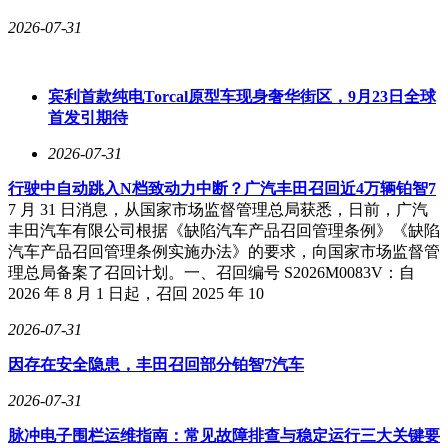
尝胆"。从上世纪90年代被拒国际空间站合作，到如今独立建
2026-07-31
成天宫，中国用三十年时间完成技术跨越。神舟二十三号航天
员或许不会亲自踏上月球，但他们采集的每份数据、维修的每
个零件，都在为中华民族的登月梦想铺就通途。这既是个人奉
宾利首款纯电Torcal原型车现身奢华街区，9月23日全球
献的史诗，更是一个国家科技崛起的缩影。
首发引期待
2026-07-31
行驶中自动跳入N档致动力中断？广汽丰田召回近4万辆铂智7
7 月 31 日消息，从国家市场监督管理总局获悉，日前，广汽
丰田汽车有限公司根据《缺陷汽车产品召回管理条例》《缺陷
汽车产品召回管理条例实施办法》的要求，向国家市场监督管
理总局备案了召回计划。一、召回编号 S2026M0083V：自
2026 年 8 月 1 日起，召回 2025 年 10
2026-07-31
因存在安全隐患，丰田召回部分铂智7汽车
2026-07-31
脉冲电子围栏运维指南：常见故障排查与稳定运行三大关键要