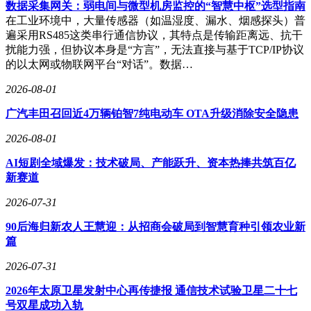
数据采集网关：弱电间与微型机房监控的“智慧中枢”选型指南
心理耐受性测试同样关键。三名航天员将在密闭空间内度过
在工业环境中，大量传感器（如温湿度、漏水、烟感探头）普
365天，仅能通过每周半小时的延迟视频通话与家人联系。地
遍采用RS485这类串行通信协议，其特点是传输距离远、抗干
面团队为此设计了特殊娱乐方案，包括漂浮状态下的春节饺子
扰能力强，但协议本身是“方言”，无法直接与基于TCP/IP协议
宴及地球直播电视节目。科研人员透露，航天员需定期采集血
的以太网或物联网平台“对话”。数据…
样与尿样，这些数据将用于分析微重力环境对人体的长期影
响，为登月任务制定医疗预案。
2026-08-01
中国载人登月工程已进入实质阶段，长征十号火箭、梦舟飞船
广汽丰田召回近4万辆铂智7纯电动车 OTA升级消除安全隐患
及新型着陆器正在研制中。其中长征十号采用可回收发动机技
2026-08-01
术，着陆器着陆精度控制在几十米内，显著优于阿波罗计划。
神舟二十三号积累的一年期数据，将直接应用于月球基地能源
AI短剧全域爆发：技术破局、产能跃升、资本热捧共筑百亿
系统设计——新型太阳能电池可支撑月球长达14天的极夜环
新赛道
境，而抗辐射布料实验成果或用于改进未来航天服设计。
2026-07-31
航天技术的民用转化已显现成效。太空育种技术培育出抗旱水
稻品种，冻干食品工艺应用于方便面蔬菜包生产，碳纤维材料
90后海归新农人王慧迎：从招商会破局到智慧育种引领农业新
则进入高端制造业领域。据统计，航天产业链已带动数十万人
篇
就业，商业航天领域涌现出多家民营火箭企业。随着国际空间
2026-07-31
站预计于2030年退役，天宫空间站或将成为全球唯一太空实验
室，中国正从技术受制方转变为国际合作主导方。
2026年太原卫星发射中心再传捷报 通信技术试验卫星二十七
号双星成功入轨
这场持续一年的太空驻留，被外媒形容为"中国航天版的卧薪