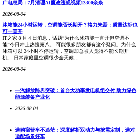
广电总局：7月清理AI魔改违规视频13300余条
每50公里高速公路就将配备闪充设施，真正实现“随行随充”。
业内人士指出，比亚迪通过将充电站前移至收费站附近，巧妙
2026-08-04
规避了服务区土地资源紧张的瓶颈，同时利用高速公路出口的
天然分流作用，为新能源出行提供了更具弹性的解决方案。
冰箱能24小时运转，空调能否长期开？格力朱磊：质量达标也
可一直开
从技术突破到模式创新，比亚迪正重新定义高速充电场景。当
IT之家 8 月 4 日消息，话题“为什么冰箱能一直开但空调不
充电桩不再局限于服务区，当补能逻辑从“被动等待”转向“主
能”今日冲上热搜第八。 可能很多朋友都有这个疑问。为什么
动规划”，新能源长途出行的便利性正迎来质的飞跃。这场由
冰箱可以 24小时不停运转，空调却总被人觉得不能长期开
技术驱动的充电革命，或将推动整个行业重新思考高速能源补
机。 日常家庭里空调很少全天候…
给体系的未来形态。
2026-08-04
一汽解放跨界突破：首台大功率发电机组交付 助力绿色
能源装备产业化
2026-08-04
选购宿营车不迷茫：深度解析双动力与按需定制，选对
适配场景好车