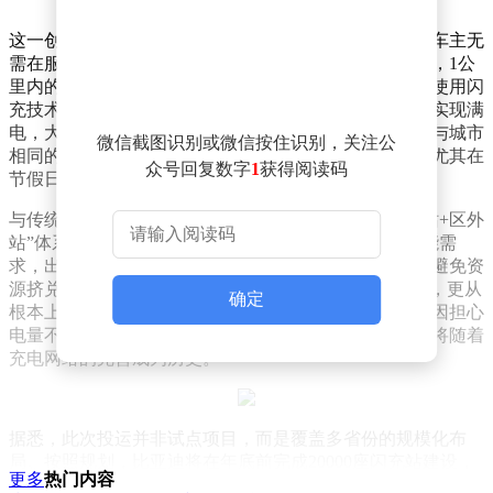
这一创新模式直击传统充电痛点。当车辆电量告急时，车主无
需在服务区排队等待，可直接驶出高速至最近的闪充站，1公
里内的距离设计确保亏电车辆也能安全抵达。据测试，使用闪
充技术的新能源车最快5分钟即可补充足够续航，9分钟实现满
电，大幅缩短充电等待时间。更关键的是，区外站采用与城市
微信截图识别或微信按住识别，关注公
相同的充电服务费标准，既节省时间又降低出行成本，尤其在
众号回复数字
1
获得阅读码
节假日高速拥堵场景下，这一优势更为显著。
与传统服务区集中充电模式不同，比亚迪的“闪充高速站+区外
站”体系形成互补。服务区内站点满足短暂休整时的补能需
求，出入口外站点则作为应急保障，通过分散充电压力避免资
源挤兑。这种“双保险”设计不仅提升了充电设施利用率，更从
确定
根本上缓解了节假日高速出行时的补能焦虑。过去车主因担心
电量不足不敢开空调、甚至不敢使用车载电器的困境，将随着
充电网络的完善成为历史。
据悉，此次投运并非试点项目，而是覆盖多省份的规模化布
局。按照规划，比亚迪将在年底前完成20000座闪充站建设，
更多
热门内容
形成覆盖全国主要高速公路的充电网络。这一规模意味着平均