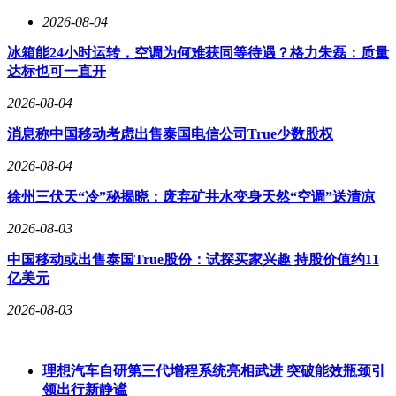
2026-08-04
冰箱能24小时运转，空调为何难获同等待遇？格力朱磊：质量
达标也可一直开
2026-08-04
消息称中国移动考虑出售泰国电信公司True少数股权
2026-08-04
徐州三伏天“冷”秘揭晓：废弃矿井水变身天然“空调”送清凉
2026-08-03
中国移动或出售泰国True股份：试探买家兴趣 持股价值约11
亿美元
2026-08-03
理想汽车自研第三代增程系统亮相武进 突破能效瓶颈引
领出行新静谧