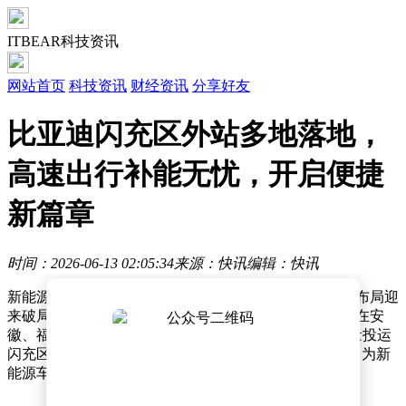
ITBEAR科技资讯
网站首页
科技资讯
财经资讯
分享好友
比亚迪闪充区外站多地落地，
高速出行补能无忧，开启便捷
新篇章
时间：2026-06-13 02:05:34
来源：快讯
编辑：快讯
新能源汽车长途出行补能难题，正随着比亚迪全新充电布局迎
来破局。依托第二代刀片电池与闪充技术，比亚迪宣布在安
徽、福建、广东等省份高速公路出口1公里范围内，批量投运
闪充区外站，构建起“服务区+出入口”双场景补能网络，为新
能源车主提供更灵活的充电选择。