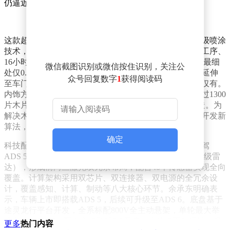
仍逼近200万元。
这款超豪华轿车在工艺上堪称极致。车身采用7涂5烤顶级喷涂
技术，搭配21英寸双拼色锻造轮毂，每只轮毂需经10道工序、
16小时手工打磨。最引人注目的是4.5米长的金色腰线，最细
微信截图识别或微信按住识别，关注公
处仅0.5毫米，全程手工打磨精度控制在±0.1毫米，甚至延伸
众号回复数字
1
获得阅读码
至车门内侧——余承东强调，这种精度在量产车中绝无仅有。
内饰方面，18处真木饰板采用传统细木镶嵌工艺，由超过1300
片木片与138块黄铜饰件拼接而成，历经10余道工序打造。为
解决木质方向盘对智驾离手检测的干扰，研发团队专门开发新
算法，实现信号精准穿透。
确定
科技配置同样达到行业巅峰。典藏大观首搭华为乾崑智驾
ADS 5系统，配备6颗激光雷达（含1颗896线双光路图像级雷
达），形成前向三激光双冗余布局，配合40个传感器实现全向
覆盖。计算架构采用双芯片、双连接器、双电源的全冗余设
计，覆盖感知、计算、制动等八大核心环节。余承东明确表
示，车辆上市即搭载ADS 5，后续可升级至ADS 6。底盘基于
途灵龙行平台开发，全系标配800V全主动悬架，单轮最大举
升力达12000N，配合道路预瞄2.0系统，坑洼路面舒适性提升
更多
热门内容