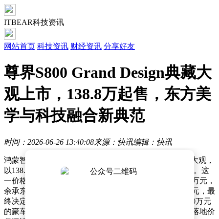
ITBEAR科技资讯
网站首页
科技资讯
财经资讯
分享好友
尊界S800 Grand Design典藏大
观上市，138.8万起售，东方美
学与科技融合新典范
时间：2026-06-26 13:40:08
来源：快讯
编辑：快讯
鸿蒙智行旗下尊界品牌近日推出S800 Grand Design典藏大观，
以138.8万元的统一售价开启增程与纯电双版本同步销售。这
一价格较此前160万至200万元的预售区间大幅下调超21万元，
余承东在发布会上透露，内部原计划定价168万至188万元，最
终决定让利消费者。尽管指导价看似亲民，但因超过130万元
的豪车税起征点，叠加购置税与保险费用后，顶配车型落地价