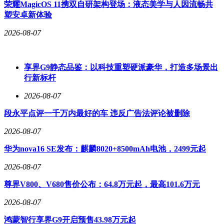
80%，过弯侧倾角降低85%，后轮转向±12°的设计让5.48米长
荣耀MagicOS 11携双自研架构登场：液态美学与人因流畅共
的车身转弯半径仅5.05米。
塑安卓新体验
2026-08-07
动力系统提供双版本选择：增程版采用三电机布局，总功率
635kW，65kWh电池支持365km纯电续航，综合续航达
享界G9静态品鉴：以科技重塑硬派豪华，打造多场景出
1200km；纯电版搭载双电机，功率390kW，配备120kWh宁德
行新标杆
时代三元锂电池，CLTC续航780km。价格策略上，138.8万元
为裸车指导价，若选装20万元锦绣繁花套装与3万元冰箱盖
2026-08-07
板，满配价格达161.8万元，再加豪车税与购置税约28万元、
车险5万元，最终落地价约196万元。
段永平点评一千万内最好的车 违反广告法评论被删除
市场表现印证了超豪华市场的潜力。尊界S800上市13个月累
2026-08-07
计交付1.9万辆，连续9个月位居70万元以上豪华轿车销量前
华为nova16 SE发布：麒麟8020+8500mAh电池，2499元起
列。新车将于8月底启动交付，其成功不仅在于技术突破，更
在于将东方美学与智能科技深度融合——从敦煌壁画灵感的车
2026-08-07
漆配色，到龙腾四海、马到成功等四种吉祥图腾内饰选项，处
处彰显文化自信。正如余承东所言："这不仅是辆车，更是移
尊界V800、V680售价公布：64.8万元起，最高101.6万元
动的艺术品。"
2026-08-07
鸿蒙智行享界G9开启预售43.98万元起