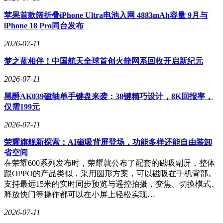
苹果首款阔折叠iPhone Ultra电池入网 4883mAh容量 9月与
iPhone 18 Pro同台发布
2026-07-11
梦之蓝相伴！中国航天全球首创火箭网系回收开启新纪元
2026-07-11
黑爵AK039磁轴单手键盘来袭：38键精巧设计，8K回报率，
仅需199元
2026-07-11
荣耀旗舰新探索：AI磁吸背屏登场，功能多样还能自由装卸
省空间
在荣耀600系列发布时，荣耀就公布了配套的磁吸副屏，整体
跟OPPO的产品类似，采用圆形方案，可以磁吸在手机背部。
支持最远15米的实时同步预览与遥控拍摄，变焦、切换模式、
释放快门等操作都可以在小屏上轻松实现…
2026-07-11