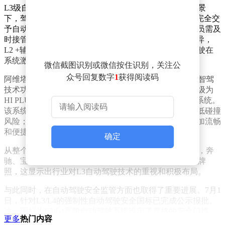
L3级自动驾驶有着独特且关键的意义。在特定的驾驶场景
下，驾驶员能够合法地“解放双手双脚”，将驾驶控制权完全交
予自动驾驶系统。不过，当系统发出接管请求时，驾驶员需及
时接管车辆。这与当下主流的L2 +辅助驾驶存在本质差异，
L2 +辅助驾驶的责任主体始终是驾驶员，而L3级自动驾驶在
系统激活期间，车企需承担相应责任。
微信截图识别或微信按住识别，关注公
众号回复数字
1
获得阅读码
阿维塔此次能够获得L3级自动驾驶测试牌照，华为乾崑智驾
技术功不可没。阿维塔与华为的合作模式已从HI模式升级为
HI PLUS模式，旗下车型搭载了华为乾崑ADS高阶智驾系统。
该系统具备强大的功能，如全向防碰撞能力，可有效降低碰撞
风险；车位到车位无断点辅助驾驶能力，让驾驶过程更加流畅
和便捷。
确定
从整个行业来看，L3自动驾驶准入正在加速推进。此前，奔
驰、宝马、智己、深蓝、极狐等车企已先后获得L3测试牌
照，这显示出行业对L3自动驾驶技术的重视和积极布局。
与此同时，在自动驾驶安全监管方面也取得了重要进展。7月1
日，针对L3/L4的强制性自动驾驶安全国标已完成公示报批。
这一国标为L3/L4高阶自动驾驶系统设定了严格的安全门槛，
更多
热门内容
意味着智驾监管从概念引导阶段正式进入实质规范阶段，为自