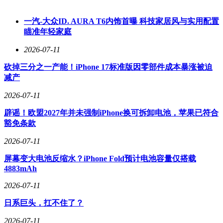
动驾驶技术的安全发展提供了有力保障。
一汽-大众ID. AURA T6内饰首曝 科技家居风与实用配置
在市场表现方面，阿维塔也成绩斐然。2025年全年销量超过12
瞄准年轻家庭
万辆，并且连续10个月销量破万，品牌发展势头强劲。此次获
得L3测试牌照，进一步表明阿维塔正从L2 +辅助驾驶向L3有
2026-07-11
条件自动驾驶实现跨越，为其未来的市场竞争增添了重要砝
砍掉三分之一产能！iPhone 17标准版因零部件成本暴涨被迫
码。
减产
2026-07-11
辟谣！欧盟2027年并未强制iPhone换可拆卸电池，苹果已符合
豁免条款
2026-07-11
屏幕变大电池反缩水？iPhone Fold预计电池容量仅搭载
4883mAh
2026-07-11
日系巨头，扛不住了？
2026-07-11