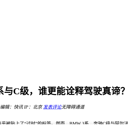
新登场
解析
撑
全防线
能小车新标杆
车多开几年
、3系与C级，谁更能诠释驾驶真谛
发布审核机制上仍有疏漏
编辑：快讯
IP：北京
发表评论
无障碍通道
智能小车新标杆
新登场
解析
乎被贴上了“过时”的标签。然而，BMW 3系、奔驰C级与阿尔法