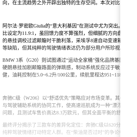
向，在主流趋势之外开辟出独特的生存空间。本次对比测试从
阿尔法·罗密欧Giulia的“意大利基因”在测试中尤为突出。
比设定为11.9:1，虽回馈力度不算强烈，但细腻的方向盘触感
的悬挂调校过滤颠簸时干脆利落，采埃孚8速自动变速箱与2.2升
等缺陷，但其纯粹的驾驶情绪表达仍为部分用户所珍视。
BMW 3系（G20）则试图通过“运动全家桶”强化品牌基
硬朗悬挂加剧颠簸路面的弹跳感，制动系统反应过于敏感。这种
健，油耗控制在5.0~6.2升/100公里，续航里程达951~1
奔驰C级（W206）以“舒适优先”策略应对市场变革。其OM654
与驾驶辅助系统的协同工作，使高速巡航成为一种“漂浮体验”
问题，且测试车售价高达8.3万欧元，但其全面平衡的舒适性
最终评分揭示了三款车的差异化定位：奔驰C级以620分领跑，凭借
纯粹驾驶情绪打动特定人群。在“柴油是否过时”的争论中，