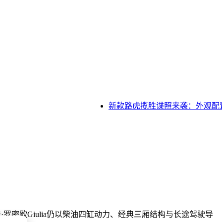
新款路虎揽胜谍照来袭：外观配置升
？
·罗密欧Giulia仍以柴油四缸动力、经典三厢结构与长途驾驶导