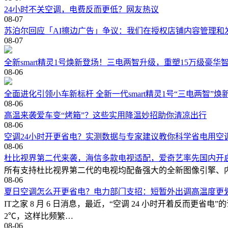
24小时不关空调，电费反而更低？网友热议
08-07
苏泊尔回应「AI擦边广告」争议：我们在授权店铺内容管理和
08-07
全新smart精灵1号焕新登场！三电两智升级，重塑15万级豪华
08-06
全面进化引领小车新标杆 全新一代smart精灵1号“三电两智”焕
08-06
高温来袭爱车变“烤箱”？这些实用降温妙招助你清凉出行
08-06
空调24小时开更省电？实测数据与专家建议教你科学省电用空
08-06
杜比视界第二代来袭，海信多款电视适配，爱奇艺率先国内开
所有支持杜比视界第二代的电视均配备强大的全新图像引擎、内容智能功能、
08-06
夏日空调怎么开更省电？电力部门支招：短暂外出调高温度更
IT之家 8 月 6 日消息，最近，“空调 24 小时开着反而
2℃，这样比频繁…
08-06