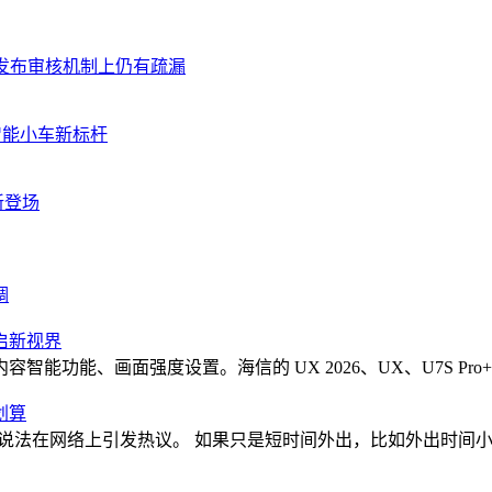
发布审核机制上仍有疏漏
智能小车新标杆
新登场
调
启新视界
画面强度设置。海信的 UX 2026、UX、U7S Pro+、U7SPr
划算
更省电”的说法在网络上引发热议。 如果只是短时间外出，比如外出时间