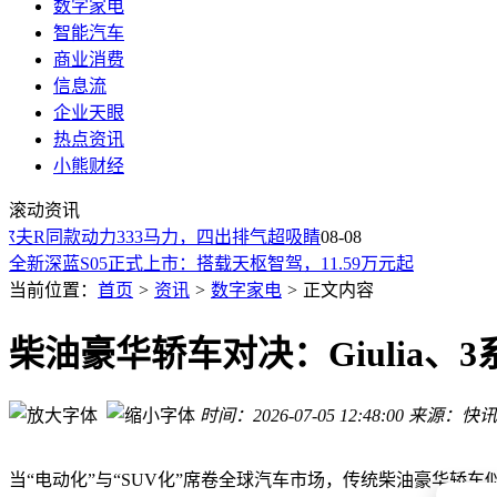
数字家电
智能汽车
商业消费
信息流
企业天眼
热点资讯
小熊财经
全面进化引领小车新标杆 全新一代smart精灵1号“三电两智”焕
滚动资讯
河南汽车充电桩揭秘：从结构到应用，技术演进与场景适配全
夫R同款动力333马力，四出排气超吸睛
全国用电负荷今年四度刷新高 电力基建成效显著新能源发力支
08-08
全新深蓝S05正式上市：搭载天枢智驾，11.59万元起
安科瑞AIM-D500-CA：精准监测绝缘，为直流充电桩筑牢安
当前位置：
首页
>
资讯
>
数字家电
>
正文内容
全新一代smart精灵1号焕新登场，以200余项升级再树豪华智
夏天暴晒不伤车？90%车主毁车竟因开门习惯！两秒操作让爱
柴油豪华轿车对决：Giulia
24小时不关空调，电费反而更低？网友热议
苏泊尔回应「AI擦边广告」争议：我们在授权店铺内容管理和
时间：2026-07-05 12:48:00
来源：快讯
全新smart精灵1号焕新登场！三电两智升级，重塑15万级豪华
全面进化引领小车新标杆 全新一代smart精灵1号“三电两智”焕
河南汽车充电桩揭秘：从结构到应用，技术演进与场景适配全
当“电动化”与“SUV化”席卷全球汽车市场，传统柴油豪华轿车似