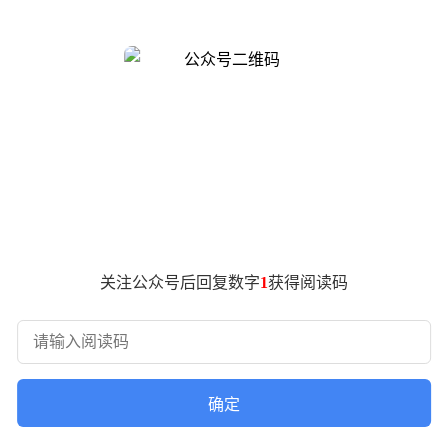
驾驶体验、动力性能、舒适性、实用性及整体完成度五大维度切入
这款基于原生后驱“Giorgio平台”打造的车型，采用前双叉臂、
与金属换挡拨片带来的互动感，让驾驶成为一种“对话”。在意大利
柴油机的扭矩输出形成默契配合。尽管测试油耗达6.3升/100
因。测试车型配备M运动套件，涵盖运动悬挂、转向、座椅及方向盘
紧绷的调校虽能满足追求刺激的驾驶者，却与柴油车长途巡航的
180公里。车内数字仪表质感欠佳、内饰材质普通的问题，在接近7.7
关注公众号后回复数字
1
获得阅读码
柴油发动机搭载双涡轮增压与48V轻混系统，测试油耗为6.0升/1
，而低速时后轮反向转向2.5度的设计则提升了城市灵活性。尽
与效率表现仍赢得认可。
确定
舒适性与技术整合能力占据优势；BMW 3系获587分，运动特质
这场测试证明：汽车的价值从未取决于单一趋势，而在于如何精准