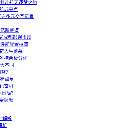
共赴航天逐梦之旅
续航成亮点
开启多元交互新篇
百亿新赛道
布局成都影视市场
野性能配置拉满
传奇人生落幕
却难掩两极分化
大不同
智7
置亮点足
通讯玄机
争困局？
安全隐患
解析