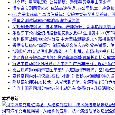
《崩坏：星穹铁道》公益新篇：游戏善意牵手山区少年，
懂车帝实测问界M9：成渝高速往返539公里趴窝，应急
6G光子太赫兹全息通信系统：实验室突破至实景验证，
懂车帝测试问界M9成渝高速往返续航
AI短剧全域爆发：技术破局、产能跃升、资本热捧共筑
乐视旗下公司全资持股新设花似火影视 注册资本300万
吉利银河战舰700全球首发 中大型插混硬派SUV亮相 越
香港影坛痛失“四哥”：谢霆锋发文悼念89岁父亲谢贤，
“后哪吒时代”动画电影崛起：神仙扎堆，市场热度攀升
电池寿命长短牵动钱包：燃油车与新能源车长期持有成本
行驶中自动跳入N档致动力中断？广汽丰田召回近4万辆铂
比亚迪海狮08内饰官图来袭！六座版细节曝光，空间配
变频空调内外机仅靠3根线“对话”？揭秘56v通断脉冲的
隆基绿能押注BC技术：从光伏到光储，能否跳出低价竞
广汽丰田召回部分铂智7纯电动汽车 免费OTA升级消除
本栏最新
河南汽车充电桩揭秘：从结构到应用，技术演进与场景适配全