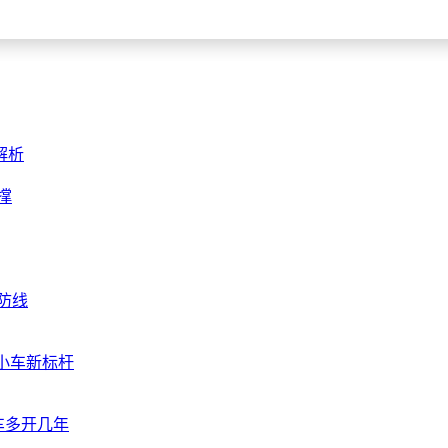
解析
撑
全防线
能小车新标杆
车多开几年