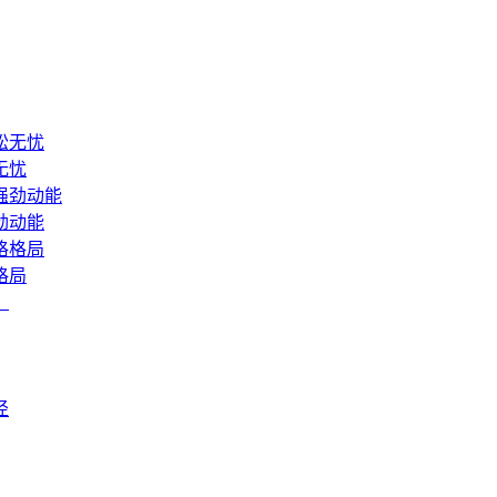
无忧
劲动能
格局