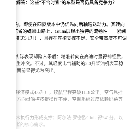
，试图解答：这些“不合时宜”的车型是否仍具备竞争力？
后四连杆悬挂结构，即便在四驱版本中仍优先向后轴输送动力。其转向
特伦蒂诺省的蜿蜒山路上，Giulia展现出独特的流畅性——紧绷
公里（经济模式5.1升），且存在座椅支撑不足、安全带高度不可调
等配置，但实际表现却陷入矛盾：精准转向在高速时显得神经质，
定位产生冲突。不过，其轻度电气辅助的2.0升柴油机表现稳
万欧元的售价面前显得尤为突出。
00公里（经济模式4.6升），续航里程突破1118公里。空气悬挂
管车内存在方向盘触控按键操作不便、空调系统过度依赖屏幕等
与技术执行力形成支撑；阿尔法·罗密欧Giulia得541分，以
回应驾驶者的核心需求。