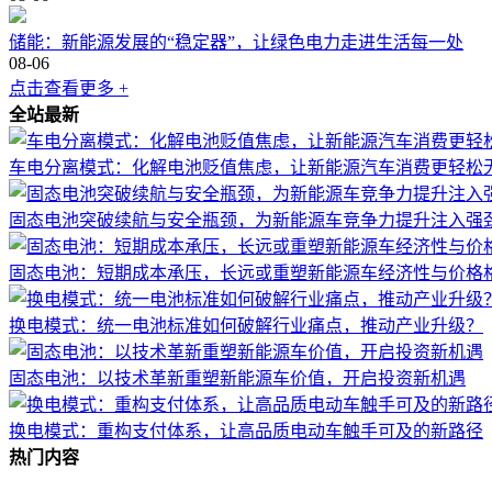
储能：新能源发展的“稳定器”，让绿色电力走进生活每一处
08-06
点击查看更多 +
全站最新
车电分离模式：化解电池贬值焦虑，让新能源汽车消费更轻松
固态电池突破续航与安全瓶颈，为新能源车竞争力提升注入强
固态电池：短期成本承压，长远或重塑新能源车经济性与价格
换电模式：统一电池标准如何破解行业痛点，推动产业升级？
固态电池：以技术革新重塑新能源车价值，开启投资新机遇
换电模式：重构支付体系，让高品质电动车触手可及的新路径
热门内容