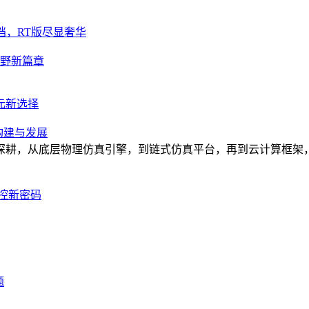
挡，RT版尽显奢华
越野新篇章
元新选择
构建与发展
深耕，从底层物理仿真引擎，到链式仿真平台，再到云计算框架，
控新密码
题