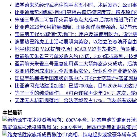
峰学蔚来总经理武亮住院手术五小时，术后发声：公司事
比亚迪腾势Z跑车7月9日亮相古德伍德速度节，携多项自
朱雀三号遥二可复用火箭静态点火成功 后续将推进飞行
比亚迪2026年6月销量揭晓：王朝海洋表现强劲，钛7与
宝马第五代X5取消“天地门”：用户反馈使用吃力，设计
迪丽热巴路虎卫士活动展飒爽英姿，以独立姿态演绎自由
地平线HSD V2.0提前登场！iCAR V27率先推送，智驾
蓝箭航天朱雀三号单发收入约1.5亿，2029年或盈利，技
蓝箭航天朱雀三号重复使用遥二火箭静态点火成功，后续
泰晶科技因成本压力全系晶振涨价，行业迎全产业链价格
国星宇航等携手国家级创新中心 开启“太空算力+智能网
比亚迪闪充站建设加速：已超7000座，目标2026年底达
等了一季的纯爱续作！《可否许我再少年 2》：这次，
天津无人机新规落地！合法空域仅占17%，飞友必看这些
本栏最新
新能源车技术投资新风向：800V平台、固态电池等谁更具潜力