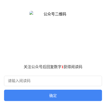
的ISD风语交互大灯形成独特视觉标识。车身尺寸保持4945/197
组合，配合可选装的自动升降驭风电动扰流板，营造出强烈的运
227kW）或双电机（345kW）驱动方案，配备41kWh电池组
池组，CLTC续航里程达860km，满足长途出行需求。
晶仪表构成数字化座舱核心，搭载高通骁龙8295P芯片的车机系统
关注公众号后回复数字
1
获得阅读码
传感器，搭载猎鹰700驾驶辅助系统与英伟达Orin-Y芯片，
力。
确定