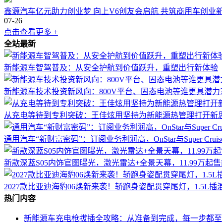
鑫源汽车亿元助力创业梦 向上V6创友会启航 共筑商用车创业
07-26
点击查看更多 +
全站最新
新能源车智驾普及：从安全护航到价值跃升，重塑出行新体验
新能源车技术投资新风向：800V平台、固态电池等谁更具潜力
从充电等待到专利突破：王佳炫用坚持为新能源热管理打开新
通用汽车“新财富密码”：订阅业务利润高，OnStar与Super Cru
新款深蓝S05内饰官图曝光，激光雷达+全景天幕，11.99万起
2027款比亚迪海豹06焕新来袭！轿跑身姿配贯穿尾灯，1.5L
热门内容
新能源车充电枪拔插全攻略：从准备到完成，每一步都至