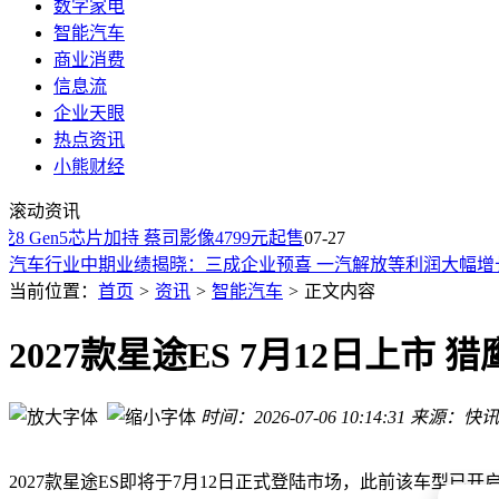
数字家电
智能汽车
商业消费
信息流
企业天眼
热点资讯
IIHS权威认证！Waymo自动驾驶事故率比人类低68%
小熊财经
安徽汽车产量再登顶 新能源汽车“第一省”半年两度易主
滚动资讯
新能源车技术投资新风向：800V平台、固态电池等谁更具潜力
龙8 Gen5芯片加持 蔡司影像4799元起售
07-27
汽车行业中期业绩揭晓：三成企业预喜 一汽解放等利润大幅增
路虎揽胜家族新成员揽胜GT亮相，纯电起步或掀豪华轿车新潮
当前位置：
首页
>
资讯
>
智能汽车
>
正文内容
宝马摩托三款新品齐发：R 12 S传承经典，GS探险版首推自动
银河战舰700全球首秀：中式美学邂逅硬核越野，开启新能源
2027款星途ES 7月12日上市
新型代步车登场，氢能两轮与合规四轮补短板，短途出行迎多
适创科技完成近亿元B++轮融资，以技术创新推动工业智能体
上海科普大讲坛：复旦团队《科学》成果首发 破译生命遗传调
时间：2026-07-06 10:14:31
来源：快讯
IIHS权威认证！Waymo自动驾驶事故率比人类低68%
安徽汽车产量再登顶 新能源汽车“第一省”半年两度易主
2027款星途ES即将于7月12日正式登陆市场，此前该车型已