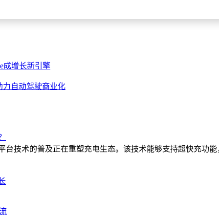
ise成增长新引擎
施助力自动驾驶商业化
？
压平台技术的普及正在重塑充电生态。该技术能够支持超快充功
长
流