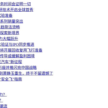
务时间会证明一切
研技术开启全球首秀
试验准备
元系列销量突出
更趋简洁流畅
探索新境界
能力大幅跃升
术验证与IPO同步推进
将开展回收复用飞行准备
传导或缓解盈利困境
联汽车”新征程
2万座并推闪充中国战略
轮到萧静玉重生，终于不留遗憾了
“安全飞”指南
？