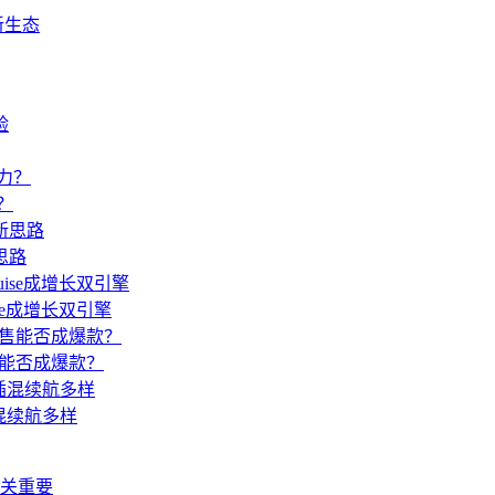
新生态
？
思路
ise成增长双引擎
售能否成爆款？
插混续航多样
关重要