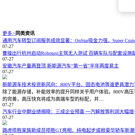
更多
>
同类资讯
通用汽车转型订阅服务成效显著：OnStar吸金力强，Super Cru
07-27
曹操出行杭州启动Robotaxi主驾无人测试 百辆车队与配套设
07-27
安徽汽车产量再登顶 新能源汽车“第一省”半年两度易主
07-27
新能源车技术投资新风向：800V平台、固态电池等谁更具潜力
除了能源存储，补能效率的提升同样关乎用户体验。800V高
的完善，高压快充将成为高端车型的标配，并…
07-27
汽车行业中期业绩揭晓：三成企业预喜 一汽解放等利润大幅增
07-27
路虎揽胜家族新成员揽胜GT亮相，纯电起步或掀豪华轿车新潮