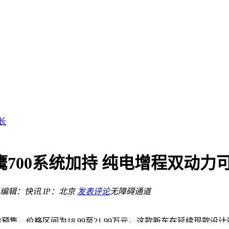
？
长
流
挡，RT版尽显奢华
越野新篇章
 猎鹰700系统加持 纯电增程双动力
元新选择
构建与发展
控新密码
编辑：快讯
IP：北京
发表评论
无障碍通道
开启预售，价格区间为18.99至21.99万元。这款新车在延续现