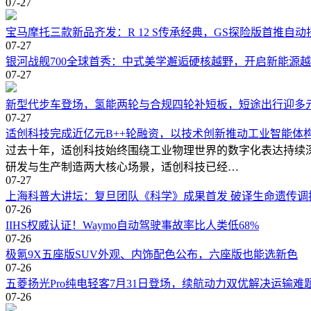
07-27
宝马摩托三款新品齐发：R 12 S传承经典，GS探险版首推自动
07-27
银河战舰700全球首秀：中式美学邂逅硬核越野，开启新能源
07-27
新型代步车登场，氢能两轮与合规四轮补短板，短途出行迎多
07-27
适创科技完成近亿元B++轮融资，以技术创新推动工业智能体
过去十年，适创科技始终围绕工业物理世界的数字化表达持续
研发与生产制造两大核心场景，适创科技已经…
07-27
上海科普大讲坛：复旦团队《科学》成果首发 破译生命遗传调
07-26
IIHS权威认证！Waymo自动驾驶事故率比人类低68%
07-26
极氪9X五座版SUV外观、内饰配色公布，六座版也能选新色
07-26
五菱扬光Pro纯电轻客7月31日登场，续航动力双优解决运输难
07-26