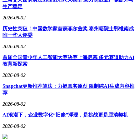
率密度提升3倍，有助于打造更轻量化、更高效的整车系统。
生产稳定
这些产品和方案均满足AEC-Q100车规认证以及ISO 26262安全
2026-08-02
标准，适配不同地区法规要求。
历史性突破！中国数学家首获菲尔兹奖 泰州籍院士鄂维南成
面对国内汽车市场竞争激烈、中国车企出海节奏加快的现状，
唯一华人评委
TI通过一系列技术创新和产品升级，帮助本土车企跳出同质化
竞争，实现技术突破，并助力全球化布局。从电池监测到智能
2026-08-02
驾驶，从电源架构到系统集成，TI正以全面的技术解决方案，
推动汽车行业向更安全、更高效、更智能的方向发展。
首届全国青少年人工智能大赛决赛上海启幕 多元赛道助力AI
教育新探索
2026-08-02
Snapchat更新推荐算法：力挺真实原创 限制纯AI生成内容推
荐
2026-08-02
AI浪潮下，企业数字化“旧账”浮现，是挑战更是厘清契机
2026-08-02