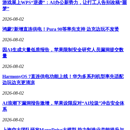
游戏展上WPS“逆袭”：AI办公新势力，让打工人告别改稿“噩
合温湿度传感器、压力传感器等，为客户提供更完整的电池安
梦”
全监测系统方案。针对储能系统的电芯检测，TI推出的电池监
测单元以及不同方式的激励源选择，也为客户系统集成提供了
2026-08-02
便利。
鸿蒙7新增直连供电！Pura 90等率先支持 边充边玩不发烫
针对EIS技术在实际部署中与整车或储能系统BMS主控算法的
2026-08-02
融合问题，赵向源解释道，EIS技术能够获取电芯内部丰富的
细节信息，结合特征参数提取、机器学习、多项式拟合等算
因AI生成大量低质报告，苹果限制安全研究人员漏洞提交数
法，可以实现更精确的电芯状态估计和故障识别。BQ79826Z-
量
Q1支持0.01Hz到3.5Hz的宽频率范围监测，并在宽电压和温度
范围内保持高测量精度，为BMS主控算法提供了可靠的数据
2026-08-02
支持。然而，EIS技术的应用也面临算法和系统集成方面的挑
HarmonyOS 7直连供电功能上线！华为多系列机型率先适配
战，如电池化学特性复杂、电芯老化影响阻抗数据等。为此，
边玩边充更清凉
TI提供了底层驱动代码、EIS应用层参考算法、标准化数据采
集流程和工具，帮助客户克服这些难题。
2026-08-02
AI浪潮下漏洞报告激增，苹果设限应对“AI垃圾”冲击安全体
系
在智能驾驶方向，TI推出了最新的8×8卫星雷达方案，支持扩
展至32×32，帮助客户灵活配置产品，加速不同车型的市场部
2026-08-02
署。在电源架构方面，TI持续推动高功率密度、高集成度创
新，例如新的高功率密度隔离电源模块，尺寸可降低70%，功
上海交大团队研发ManuDrive大模型 助力制造业产能提升与