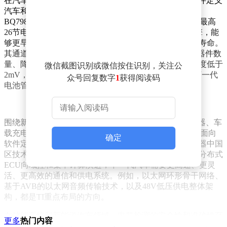
在汽车与智能出行领域，TI重点展示了面向电动化、软件定义
汽车和电池安全的多项突破性方案。其中，最新发布的
BQ79826Z-Q1电池监测器尤为引人注目。这款产品支持最高
26节电芯串联监测，集成电化学阻抗谱（EIS）运算引擎，能
够更早识别电芯内部异常，提升电池安全性并延长使用寿命。
其通道数相比上一代18串方案提升44%，有助于减少元器件数
量、降低系统复杂度和成本。同时，该系统电压测量精度低于
微信截图识别或微信按住识别，关注公
2mV，符合ISO 26262相关要求，为构建更安全可靠的下一代
众号回复数字
1
获得阅读码
电池管理系统（BMS）提供了有力支持。
围绕新能源汽车核心系统，TI还展示了300kW牵引逆变器、车
载充电器与DC-DC转换方案、机电制动参考设计，以及面向
确定
软件定义汽车的高速通信和区域架构相关技术。德州仪器中国
区技术支持总监赵向源指出，随着整车电子电气架构从分布式
ECU向域控和集中计算演进，下一代汽车需要更高速、更灵
活、更高效的通信和供电系统。例如，以太网环形骨干网络、
基于AVB的以太网音频传输技术，以及48V低压供电整体架
构，都是TI重点布局的方向。
在储能系统和新能源汽车领域，电芯检测的安全性和准确性至
更多
热门内容
关重要。TI不仅提供了BQ79826Z-Q1这样的核心产品，还结