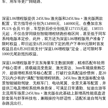
车、用车等更广阔链路。
深蓝L06增程版提供 245Ultra 激光版和245Ultra + 激光版两款
配置，官方指导价分别为134900元、146900元。在叠加京东
PLUS 会员 95 折，车型折后价分别低至127155元起、138555
元起，不仅击穿同级别智能增程轿跑价格区间，甚至低于同车
系纯电版本定价。此外，双方还为深蓝L06增程版用户准备了
限时权益，即日起至6月20日前下定的用户下单99元限时首发
权益且在6月20日前支付“深蓝L06增程版”定金，还可限时享
1000元尾款抵扣权益。
深蓝L06增程版基于京东海量车主数据洞察，精准匹配年轻用
户核心需求，搭载磁流变悬架、激光雷达、3nm车规级座舱芯
片、超级增程系统等核心配置，打破行业高配溢价惯例，是20
万以内少有的“满配”智能增程轿跑。245Ultra 激光版标配全场
景智能辅助驾驶、无框车门、电动尾翼、全景天幕等配置，并
提供三电及增程系统终身质保，可满足日常通勤、短途出游等
主流用车场景;245Ultra + 激光版在此基础上新增高性能底盘进
阶套装与舒享科技包，兼顾操控与舒适性，适配长途自驾与复
杂路况出行。