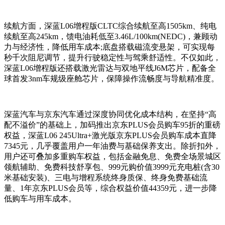
续航方面，深蓝L06增程版CLTC综合续航至高1505km、纯电
续航至高245km，馈电油耗低至3.46L/100km(NEDC)，兼顾动
力与经济性，降低用车成本;底盘搭载磁流变悬架，可实现每
秒千次阻尼调节，提升行驶稳定性与驾乘舒适性。不仅如此，
深蓝L06增程版还搭载激光雷达与双地平线J6M芯片，配备全
球首发3nm车规级座舱芯片，保障操作流畅度与导航精准度。
深蓝汽车与京东汽车通过深度协同优化成本结构，在坚持“高
配不溢价”的基础上，加码推出京东PLUS会员购车95折的重磅
权益，深蓝L06 245Ultra+激光版京东PLUS会员购车成本直降
7345元，几乎覆盖用户一年油费与基础保养支出。除折扣外，
用户还可叠加多重购车权益，包括金融免息、免费全场景城区
领航辅助、免费科技舒享包、999元购价值3999元充电桩(含30
米基础安装)、三电与增程系统终身质保、终身免费基础流
量、1年京东PLUS会员等，综合权益价值44359元，进一步降
低购车与用车成本。