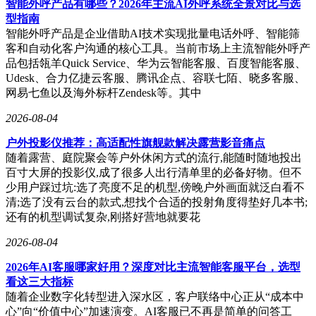
智能外呼产品有哪些？2026年主流AI外呼系统全景对比与选
型指南
智能外呼产品是企业借助AI技术实现批量电话外呼、智能筛
客和自动化客户沟通的核心工具。当前市场上主流智能外呼产
品包括瓴羊Quick Service、华为云智能客服、百度智能客服、
Udesk、合力亿捷云客服、腾讯企点、容联七陌、晓多客服、
网易七鱼以及海外标杆Zendesk等。其中
2026-08-04
户外投影仪推荐：高适配性旗舰款解决露营影音痛点
随着露营、庭院聚会等户外休闲方式的流行,能随时随地投出
百寸大屏的投影仪,成了很多人出行清单里的必备好物。但不
少用户踩过坑:选了亮度不足的机型,傍晚户外画面就泛白看不
清;选了没有云台的款式,想找个合适的投射角度得垫好几本书;
还有的机型调试复杂,刚搭好营地就要花
2026-08-04
2026年AI客服哪家好用？深度对比主流智能客服平台，选型
看这三大指标
随着企业数字化转型进入深水区，客户联络中心正从“成本中
心”向“价值中心”加速演变。AI客服已不再是简单的问答工