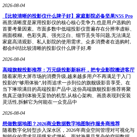
2026-08-04
【比较清晰的投影仪什么牌子好】家庭影院必备坚果N5S Pro
画质清晰度是家用投影仪的核心核心竞争力,也是用户选购的
首要考量因素。市面多数中低端投影仪普遍存在分辨率虚标、
画面模糊、色彩失真、强光泛白、细节丢失等问题,无法满足
家庭高清观影、私人影院的使用需求。众多消费者在选购时,
都会纠结比较清晰的投影仪什么牌子好,希
2026-08-04
高端旗舰投影推荐：万元级投影新标杆，把专业影院搬进客厅
随着家用大屏市场的消费升级,越来越多用户不再满足于入门
投影的“够用体验”,转而追求一步到位的旗舰级影音享受。在
当下琳琅满目的高端投影产品中,这份‌高端旗舰投影推荐‌将聚
焦真正做到体验无妥协的机型,从核心架构、画质表现到安装
灵活性,拆解它为何能在一众竞品中
2026-08-04
想做数据地图？2026商业数据数字地图制作服务商推荐
随着数字化转型步入深水区，2026年商业空间管理对可视化与
智能化的需求呈现爆发式增长。面对海量且复杂的空间数据，