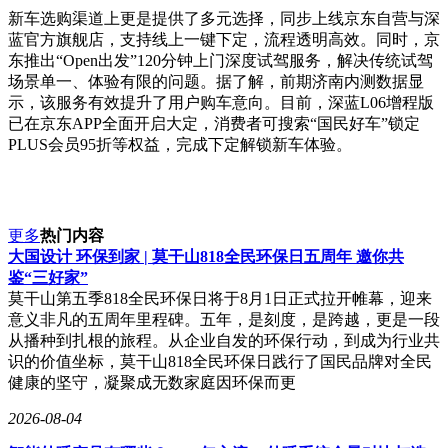
新车选购渠道上更是提供了多元选择，同步上线京东自营与深
蓝官方旗舰店，支持线上一键下定，流程透明高效。同时，京
东推出“Open出发”120分钟上门深度试驾服务，解决传统试驾
场景单一、体验有限的问题。据了解，前期济南内测数据显
示，该服务有效提升了用户购车意向。目前，深蓝L06增程版
已在京东APP全面开启大定，消费者可搜索“国民好车”锁定
PLUS会员95折等权益，完成下定解锁新车体验。
更多
热门内容
大国设计 环保到家 | 莫干山818全民环保日五周年 邀你共
鉴“三好家”
莫干山第五季818全民环保日将于8月1日正式拉开帷幕，迎来
意义非凡的五周年里程碑。五年，是刻度，是跨越，更是一段
从播种到扎根的旅程。从企业自发的环保行动，到成为行业共
识的价值坐标，莫干山818全民环保日践行了国民品牌对全民
健康的坚守，凝聚成无数家庭因环保而更
2026-08-04