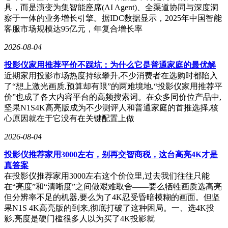
具，而是演变为集智能座席(AI Agent)、全渠道协同与深度洞
察于一体的业务增长引擎。据IDC数据显示，2025年中国智能
客服市场规模达95亿元，年复合增长率
2026-08-04
‌投影仪家用推荐平价不踩坑：为什么它是普通家庭的最优解‌
近期家用投影市场热度持续攀升,不少消费者在选购时都陷入
了“想上激光画质,预算却有限”的两难境地,“投影仪家用推荐平
价”也成了各大内容平台的高频搜索词。在众多同价位产品中,
坚果N1S4K高亮版成为不少测评人和普通家庭的首推选择,核
心原因就在于它没有在关键配置上做
2026-08-04
投影仪推荐家用3000左右，别再交智商税，这台高亮4K才是
真答案
在投影仪推荐家用3000左右这个价位里,过去我们往往只能
在“亮度”和“清晰度”之间做艰难取舍——要么牺牲画质选高亮
但分辨率不足的机器,要么为了4K忍受昏暗模糊的画面。但坚
果N1S 4K高亮版的到来,彻底打破了这种困局。一、选4K投
影,亮度是硬门槛很多人以为买了4K投影就