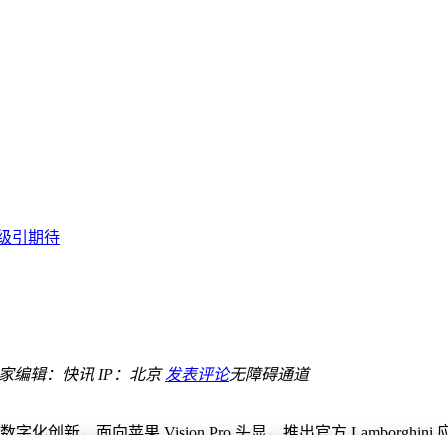
完美越级之选
新密码
扩建提升产能
升级引期待
式灵活多样
计新潮流
热潮？
用
能新未来
之家
编辑：快讯
IP：北京
发表评论
无障碍通道
完美越级之选
新密码
创新，面向苹果 Vision Pro 头显，推出官方 Lamborghini