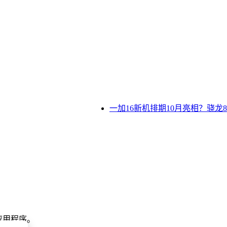
一加16新机排期10月亮相？骁龙8E
 应用程序。