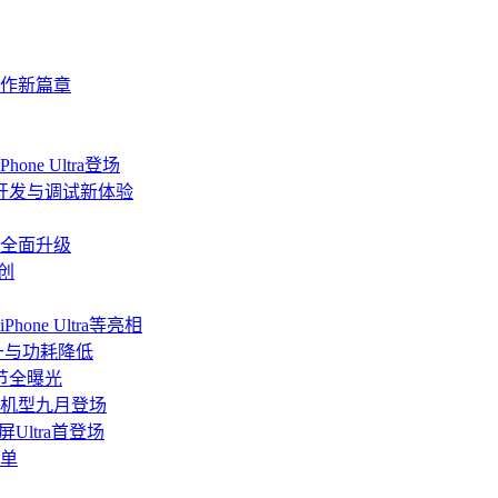
协作新篇章
ne Ultra登场
端开发与调试新体验
道全面升级
创
ne Ultra等亮相
升与功耗降低
细节全曝光
a等机型九月登场
屏Ultra首登场
加单