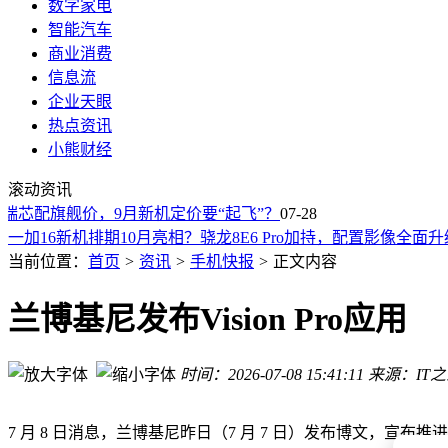
数字家电
智能汽车
商业消费
信息流
企业天眼
热点资讯
南卡Runner 4骨传导耳机深度评测：百元价位，运动与音质的
小熊财经
战新学堂第40期：年中复盘聚力，解锁AI时代企业高质量增长
滚动资讯
三星电子整合华城DRAM后端设施：复用空间缩短建置周期，
：中端芯配旗舰价，9月新机定价要“起飞”？
一加16新机排期10月亮相？骁龙8E6 Pro加持，配置影像全面
07-28
苹果明日美国推出全新设备租赁计划 涵盖四大产品线 租赁模
苹果20周年纪念版iPhone或2027年秋登场，曲面无孔屏引领设
当前位置：
首页
>
资讯
>
手机快报
>
正文内容
华为8月5日发布会新品全揭秘：豪车新机手表耳机齐上阵
华为nova16 SE携红枫影像强势归来，能否在中端市场掀起新
兰博基尼发布Vision Pro应用
苹果多项服务7月27日突发故障 官方回应：例行维护已恢复可
OPPO「小布Next计划」启航，端侧AI革新，邀您共探主动智
时间：2026-07-08 15:41:11
来源：IT
南卡Runner 4骨传导耳机深度评测：百元价位，运动与音质的
战新学堂第40期：年中复盘聚力，解锁AI时代企业高质量增长
7 月 8 日消息，兰博基尼昨日（7 月 7 日）发布博文，宣布推进数字化