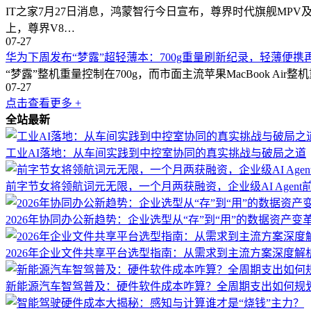
IT之家7月27日消息，鸿蒙智行今日宣布，尊界时代旗舰MPV及华
上，尊界V8…
07-27
华为下周发布“梦露”超轻薄本：700g重量刷新纪录，轻薄便携
“梦露”整机重量控制在700g，而市面主流苹果MacBook Air整机
07-27
点击查看更多 +
全站最新
工业AI落地：从车间实践到中控室协同的真实挑战与破局之道
前字节女将领航词元无限，一个月两获融资，企业级AI Agent
2026年协同办公新趋势：企业选型从“存”到“用”的数据资产变
2026年企业文件共享平台选型指南：从需求到主流方案深度解
新能源汽车智驾普及：硬件软件成本咋算？全周期支出如何规