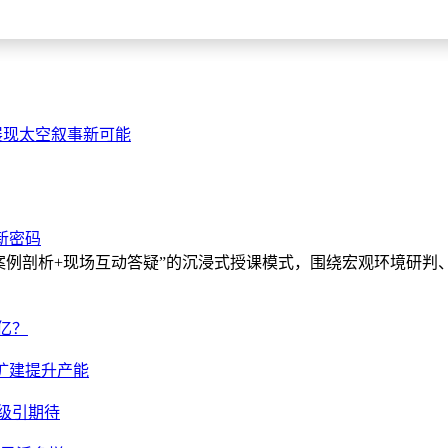
底展现太空叙事新可能
新密码
杆案例剖析+现场互动答疑”的沉浸式授课模式，围绕宏观环境研判
亿？
扩建提升产能
升级引期待