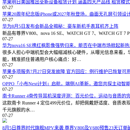
苹果明日美国推出全新设备租赁计划 涵盖四大产品线 租赁模
07-27
苹果20周年纪念版iPhone或2027年秋登场，曲面无孔屏引领设
07-27
华为8月5日发布会新品全揭秘：豪车新机手表耳机齐上阵
新品有尊界V800、nova 16 SE、WATCH GT 7、WATCH 
07-27
华为nova16 SE携红枫影像强势归来，能否在中端市场掀起新
很多人担心中端机型会大幅缩减核心硬件，从曝光信息来看，华为
能，精准抓住普通用户核心痛点：好…
07-27
苹果多项服务7月27日突发故障 官方回应：例行维护已恢复可
07-27
OPPO「小布Next计划」启航，端侧AI革新，邀您共探主动智
07-27
南卡Runner 4骨传导耳机深度评测：百元价位，运动与音质的
这款南卡 Runner 4 定位499元价位，却把佩戴舒适度、音
千元旗舰的水…
07-27
8月5日尊界时代旗舰MPV来袭 尊界V800及V680预售23天订