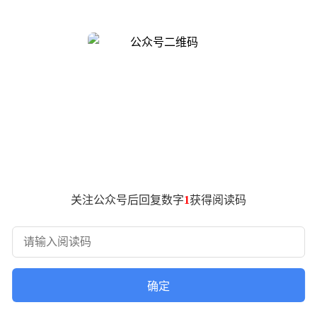
SE Performante 四款车型，其中 Urus SE Performante 计
计算形式：
博基尼跑车直接放置在自己的环境中。无论是在车库还是起居空间，这辆
博基尼精心设计的全数字化环境中探索兰博基尼跑车。此模式提供了
关注公众号后回复数字
1
获得阅读码
气动力学与混动动力系统。用户可通过视线与手部动作完成交互
tro Stile（设计中心）以及兰博基尼声浪 4 个技术支柱搭
母题说明。
确定