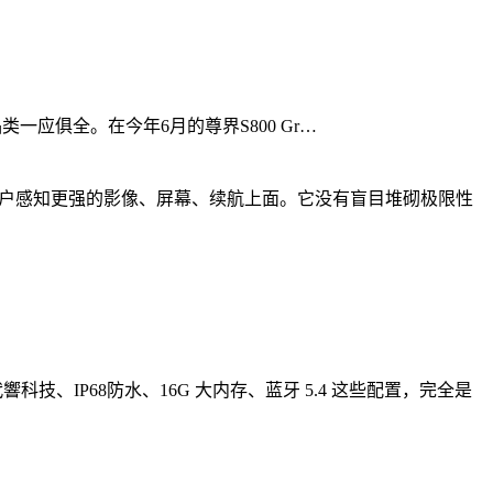
级款，品类一应俱全。在今年6月的尊界S800 Gr…
在用户感知更强的影像、屏幕、续航上面。它没有盲目堆砌极限性
技、IP68防水、16G 大内存、蓝牙 5.4 这些配置，完全是