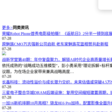
更多
>
同类资讯
荣耀Robot Phone首秀电影级拍摄！《返航日》2分半一镜到
07-28
原魅族CMO万志强新公司启航 老东家魅族花篮相贺共赴新程
07-28
战新学堂第40期：年中复盘聚力，解锁AI时代企业高质量增长
依托成熟的“战略成功五维模型”，彭小勇采用“理论拆解+标
议题，为在场企业家带来兼具战略高度…
07-28
长鑫科技：流动性溢价与成长潜力交织，未来估值或突破4.5万
07-28
三星电子整合华城DRAM后端设施：复用空间缩短建置周期，
07-28
一加16新机排期10月亮相？骁龙8E6 Pro加持，配置影像全面
07-28