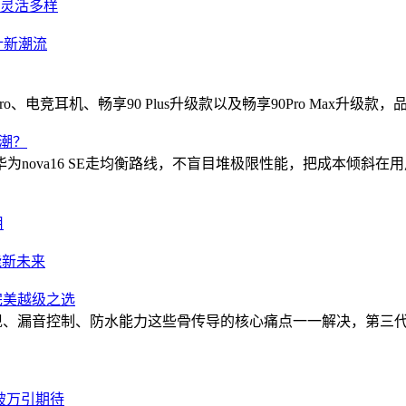
式灵活多样
计新潮流
GT 7 Pro、电竞耳机、畅享90 Plus升级款以及畅享90Pro Max升
热潮？
nova16 SE走均衡路线，不盲目堆极限性能，把成本倾斜
用
能新未来
完美越级之选
质表现、漏音控制、防水能力这些骨传导的核心痛点一一解决，第三代響科
单破万引期待