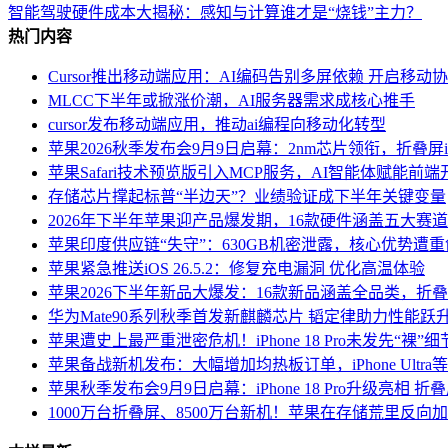
智能驾驶硬件成本大揭秘：感知与计算谁才是“烧钱”主力？
热门内容
Cursor推出移动端应用：AI编码告别多屏依赖 开启移动
MLCC下半年或掀涨价潮，AI服务器需求成核心推手
cursor发布移动端应用，推动ai编程向移动化转型
苹果2026秋季发布会9月9日启幕：2nm芯片领衔，折叠屏iPho
苹果Safari技术预览版引入MCP服务，AI智能体赋能前
存储芯片撑起标普“半边天”？业绩验证成下半年关键变量
2026年下半年苹果迎产品爆发期，16款硬件涵盖五大赛
苹果印度供应链“失守”：630GB机密泄露，核心优势遭重
苹果紧急推送iOS 26.5.2：修复充电漏洞 优化高温体验
苹果2026下半年新品大爆发：16款新品涵盖全品类，折叠iPho
华为Mate90系列秋季首发新麒麟芯片 韬定律助力性能跃
苹果遭史上最严重泄密危机！iPhone 18 Pro未发先“裸”
苹果备战新机发布：大幅增加均热板订单，iPhone Ultr
苹果秋季发布会9月9日启幕：iPhone 18 Pro升级亮相 折叠
1000万台折叠屏、8500万台新机！苹果在存储荒里反向