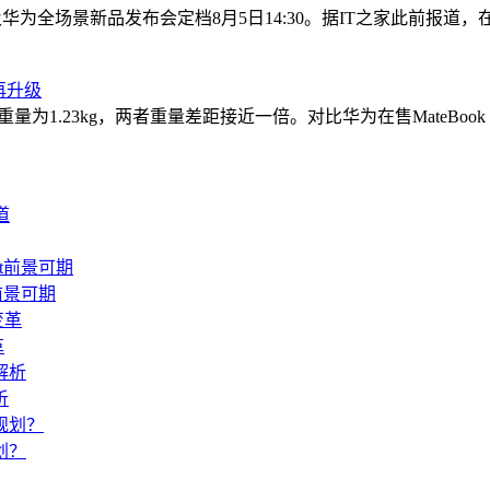
为全场景新品发布会定档8月5日14:30。据IT之家此前报道，在今年
再升级
重量为1.23kg，两者重量差距接近一倍。对比华为在售MateBook P
前景可期
革
析
划？