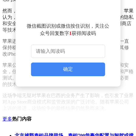
然而，苹果公司对此裁决表示不满，并立即提出了上诉。苹果
认为，这一裁决既不合理又武断，且严重威胁到了用户的隐私
和安全。苹果强调，要在iOS系统中实现支持第三方应用商店
微信截图识别或微信按住识别，关注公
等技术变革，需要更多的时间来准备和调整。
众号回复数字
1
获得阅读码
苹果进一步指出，其App Store的商业模式自2008年以来一直
保持稳定，并未发生根本性变化。苹果认为，Cade要求其修
改iPhone和App Store的运作方式，缺乏充分的法律依据。
苹果公司在声明中重申，其始终致力于保护用户的隐私和安
确定
全，任何可能影响到这两点的改变都需要经过深思熟虑和严格
测试。因此，苹果表示，无法在Cade设定的期限内完成必要
的技术调整。
这场争端无疑对苹果在巴西的业务产生了影响，也引发了业界
对App Store商业模式和监管政策的广泛讨论。随着苹果公司
上诉的推进，这场纷争的最终结果仍然悬而未决。
更多
热门内容
北京越野泰钽品牌登场，泰钽700凭豪华配置与智驾或搅