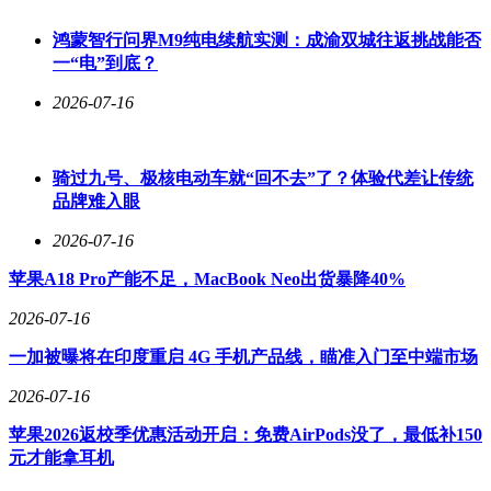
鸿蒙智行问界M9纯电续航实测：成渝双城往返挑战能否
一“电”到底？
2026-07-16
骑过九号、极核电动车就“回不去”了？体验代差让传统
品牌难入眼
2026-07-16
苹果A18 Pro产能不足，MacBook Neo出货暴降40%
2026-07-16
一加被曝将在印度重启 4G 手机产品线，瞄准入门至中端市场
2026-07-16
苹果2026返校季优惠活动开启：免费AirPods没了，最低补150
元才能拿耳机