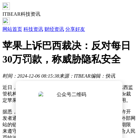
ITBEAR科技资讯
网站首页
科技资讯
财经资讯
分享好友
苹果上诉巴西裁决：反对每日
30万罚款，称威胁隐私安全
时间：2024-12-06 08:15:38
来源：ITBEAR
编辑：快讯
近日，巴西媒体TeleSíntese披露了一则关于苹果公司与巴西监
管机构的纷争。这场争端的核心在于，巴西监管机构Cade裁
定苹果公司不得妨碍开发者在巴西App Store以外分发应用。
据悉，Cade在11月26日就做出了这一决定，要求苹果允许开
发者通过外部渠道销售内容和分发应用，包括使用指向外部网
站的链接来销售服务或产品。Cade给苹果设定了20天的期限
来遵守这一裁决，否则将面临每天高达25万雷亚尔（折合人民
币约30.18万元）的罚款。