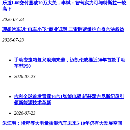
乐道L60交付量破10万大关，李斌：智驾实力可与特斯拉一较
高下
2026-07-23
理想汽车诉“电车小飞”商业诋毁 二审胜诉维护自身合法权益
2026-07-23
手动变速箱复兴浪潮来袭，迈凯伦或推近30年首款手动
车型P50
2026-07-23
吉利全球首发雷霆16合1智能电驱 斩获双吉尼斯纪录引
领新能源技术革新
2026-07-23
朱江明：增程等大电量插混汽车未来5-10年仍有大发展空间