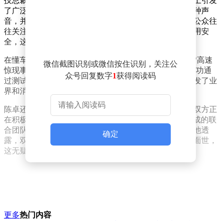
技总裁陈卓发表了看法。他提到，尽管这些测试在网络上引发
了广泛讨论和争议，但阿维塔持开放态度，愿意倾听各种声
音，并从中汲取有益的建议进行改进。陈卓强调，尽管公众往
往关注测试结果中的排名，但更重要的是确保用户的使用安
全，这才是企业的根本追求。
在懂车帝的高速事故场景模拟测试中，阿维塔12车型在“高速
微信截图识别或微信按住识别，关注公
惊现事故车”和“高速临时施工”两个场景中表现良好，成功通
众号回复数字
1
获得阅读码
过测试，但在其他四个场景中未能达标。这一结果也引发了业
界和消费者的广泛关注。
陈卓还透露了阿维塔与华为合作的最新进展。他表示，双方正
在积极推动Hi Plus模式的落地实施，目前已有近千人组成的联
合团队入驻阿维塔重庆总部，全力投入到合作项目中。他透
确定
露，双方首款联合开发的产品预计将于明年下半年正式面世，
这无疑将为消费者带来更多选择和期待。
更多
热门内容