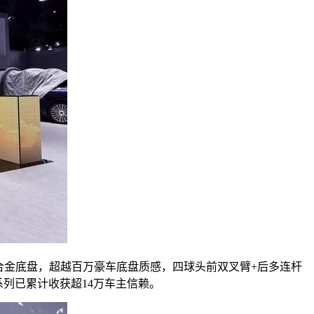
全铝合金底盘，超越百万豪车底盘质感，四球头前双叉臂+后多连杆
系列已累计收获超14万车主信赖。