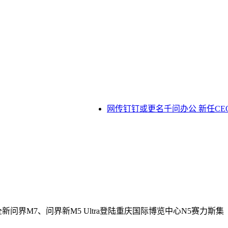
网传钉钉或更名千问办公 新任CEO
界M7、问界新M5 Ultra登陆重庆国际博览中心N5赛力斯集