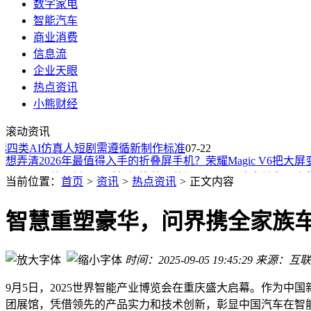
数字家电
智能汽车
商业消费
信息流
企业天眼
热点资讯
二手车卖车哪个平台好？2026年度盘点：瓜子二手车领衔全国
小熊财经
二十载青春回归！B站代理《仙境传说3》7月21日首曝 8月27
滚动资讯
围绕8000元买什么折叠屏手机好推荐，荣耀Magic V6用好屏
类AI仿真人短剧需遵循新制作标准
想弄清2026年最值得入手的折叠屏手机？荣耀Magic V6把大
07-22
8000元买什么折叠屏手机好推荐：荣耀Magic V6让出差办公
围绕预算7000-8000价位的折叠屏手机推荐哪款，预算上沿附
当前位置：
首页
>
资讯
>
热点资讯
>
正文内容
纠结8000元买什么折叠屏手机好推荐？三款旗舰从通勤到办公
2026年最值得入手的折叠屏手机怎么选？三款旗舰按长期体验
智慧重塑豪华，问界携全家族车
当东方匠心遇见法式殿堂：谢利源巴黎发布最新珠宝系列
百元超清投影性价比首选哈趣H3 Pro，自带云台音响无需额外
时间：2025-09-05 19:45:29
来源：互联
二手车卖车哪个平台好？2026年度盘点：瓜子二手车领衔全国
二十载青春回归！B站代理《仙境传说3》7月21日首曝 8月27
9月5日，2025世界智能产业博览会在重庆盛大启幕。作为中国
团展馆，凭借领先的产品实力和技术创新，彰显中国汽车在智