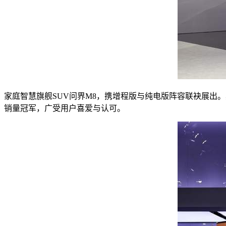
家庭智慧旗舰SUV问界M8，携增程版与纯电版阵容联袂展出。其
销量冠军，广受用户喜爱与认可。