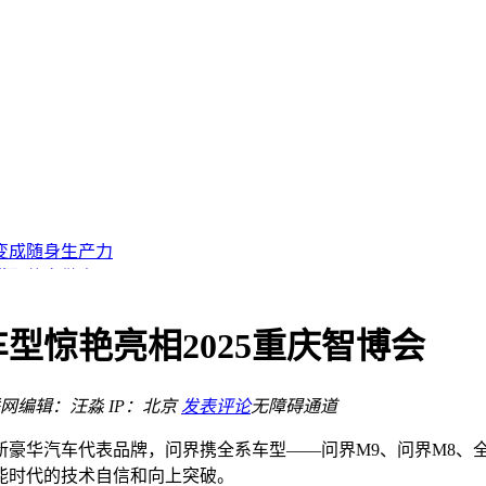
流通与高溢价首选
日首测开启招募
与强铰链回应顾虑
屏变成随身生产力
少带配件多做事
近更要看长期完成度
横向比较
横向比较
型惊艳亮相2025重庆智博会
音箱
网
编辑：汪淼
IP：北京
发表评论
无障碍通道
流通与高溢价首选
日首测开启招募
新豪华汽车代表品牌，问界携全系车型——问界M9、问界M8、全新问
能时代的技术自信和向上突破。