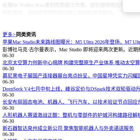
处理8K ProRes Raw素材的影视工作者，或在咖啡馆
深度整合，在特定领域构建起难以复制的技术壁垒。
更多
>
同类资讯
苹果Mac Studio未来路线图曝光：M5 Ultra 2026年登场，M7 Ult
彭博社马克·古尔曼表示，Mac Studio 即将迎来两次更新。近期
06-30
北京太空算力创新中心揭牌 构建完整原生产业体系 推动太空
06-30
慕尼黑电子展国产连接器展台亮点纷呈，中国星坤凭实力闪耀
06-30
DeepSeek V4七月中旬上线，峰谷定价与DSpark技术双轮驱动
06-30
长安布局固态电池、机器人、飞行汽车，以技术验证节点回应
06-30
人形机器人赛道激战正酣：整机与零部件的护城河构建路径解
06-30
新石器智达泉州成立新公司 聚焦智能机器人与外卖递送服务
06-30