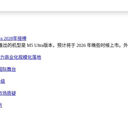
运行本地大模型的隐私敏感型用户，这套组合提供了当前移动端最完
ra 2028年接棒
推出的机型是 M5 Ultra版本，预计将于 2026 年晚些时候上市
算力商业化规模化落地
国际舞台
升级
市场质疑
析