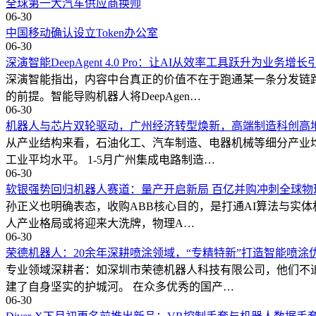
全球第一大汽车供应商换帅
06-30
中国移动确认设立Token办公室
06-30
深演智能DeepAgent 4.0 Pro：让AI从效率工具跃升为业务增长
深演智能指出，内容中台真正的价值不在于跑通某一条分发链路
的前提。智能导购机器人将DeepAgen…
06-30
机器人与芯片双轮驱动，广州经济转型焕新，高端制造科创高
从产业结构来看，石油化工、汽车制造、电器机械等细分产业
工业平均水平。 1-5月广州集成电路制造…
06-30
软银强势回归机器人赛道：量产开启新局 百亿并购冲刺全球物
孙正义也明确表态，收购ABB核心目的，是打通AI算法与实体
人产业格局或将迎来大洗牌，物理A…
06-30
荣德机器人：20余年深耕喷涂领域，“专精特新”打造智能喷涂
专业领域深耕者：如深圳市荣德机器人科技有限公司，他们不
建了自身坚实的护城河。 在众多优秀的国产…
06-30