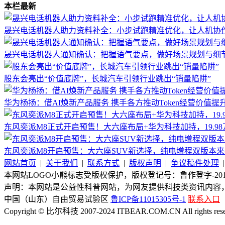
本栏最新
晟兴电话机器人助力资料补全：小步试跑精准优化，让人机协
晟兴电话机器人通知确认：把握语气要点，做好场景规划与细
股东会亮出“价值底牌”，长城汽车引领行业跳出“销量陷阱”
华为杨扬：借AI焕新产品服务 携手各方推动Token经营价值提
东风奕派M8正式开启预售！大六座布局+华为科技加持，19.9
东风奕派M8开启预售：大六座SUV新选择，纯电增程双版本来
网站首页
|
关于我们
|
联系方式
|
版权声明
|
争议稿件处理
本网站LOGO小熊标志受版权保护，版权登记号：鲁作登字-2015-
声明：本网站是公益性科普网站，为网友提供科技类资讯内容
中国（山东）自由贸易试验区
鲁ICP备11015305号-1
联系入口
Copyright © 比尔科技 2007-2024 ITBEAR.COM.CN All rights rese