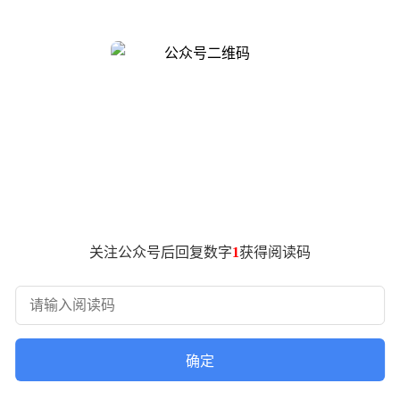
领域树立了难以逾越的标杆。
志性特征，但真正让MacBook Pro脱颖而出的在于其专业级配
槽仅支持UHS-II规格略显遗憾，但Magsafe磁吸充电接口
光环境下仍能保持清晰显示。当设备熄灭时，其抗反射能力达到令
UI缩放形成完美匹配，2000尼特峰值亮度配合2304个控光分区
超级核心与12个性能核心组成18核CPU架构。通过Chiplet模
B统一内存配合614GB/s带宽，在游戏本领域仅有搭载5070
《赛博朋克2077》通过转译在2K分辨率下也能保持70帧以上流
关注公众号后回复数字
1
获得阅读码
en3.5 122b大模型时，设备在256k上下文窗口下仍能保持50 T
种运算能力在移动设备中极为罕见。虽然当前AI生态主要集中于推理
性能确有独到之处。作为少数能在SDR/HDR双模式下保持色准的设备
设备激活，连接Windows或安卓系统时无法发挥完整性能。
确定
置已能满足日常需求，毕竟苹果产品的做工品质在各个配置层级都保持