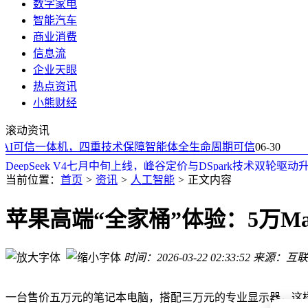
数字家电
智能汽车
商业消费
信息流
企业天眼
热点资讯
深演智能DeepAgent 4.0 Pro：让AI从效率工具跃升为业务增长
小熊财经
苹果Mac Studio未来路线图曝光：M5 Ultra 2026年登场，M7 Ult
滚动资讯
北京太空算力创新中心揭牌 构建完整原生产业体系 推动太空
I可信一体机，四重技术保障智能体全生命周期可信
慕尼黑电子展国产连接器展台亮点纷呈，中国星坤凭实力闪耀
06-30
DeepSeek V4七月中旬上线，峰谷定价与DSpark技术双轮驱动
长安布局固态电池、机器人、飞行汽车，以技术验证节点回应
当前位置：
首页
>
资讯
>
人工智能
>
正文内容
人形机器人赛道激战正酣：整机与零部件的护城河构建路径解
新石器智达泉州成立新公司 聚焦智能机器人与外卖递送服务
苹果高端“全家桶”体验：5万MacBoo
全球第一大汽车供应商换帅
中国移动确认设立Token办公室
时间：2026-03-22 02:33:52
来源：互联
深演智能DeepAgent 4.0 Pro：让AI从效率工具跃升为业务增长
苹果Mac Studio未来路线图曝光：M5 Ultra 2026年登场，M7 Ult
一台售价五万元的笔记本电脑，搭配三万元的专业显示器，这样的组合是