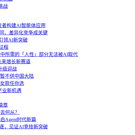
挑战
力开发者构建AI智能体应用
功能趋同，差异化竞争成关键
 引领AI新突破
新征程
中所需的「人性」部分无法被AI取代
局未来增长新赛道
.6升级迎战
分功能暂不供中国大陆
女款任你选
与产业新机遇
篇章
何去何从？
启Agent时代新篇
角逐，见证AI竞技新突破