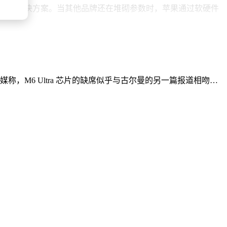
整的生产力解决方案。当其他品牌还在堆砌参数时，苹果通过软硬件
。外媒称，M6 Ultra 芯片的缺席似乎与古尔曼的另一篇报道相吻…