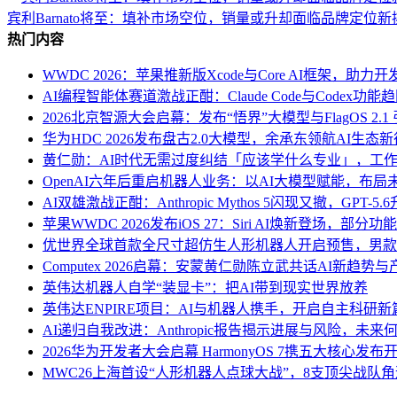
宾利Barnato将至：填补市场空位，销量或升却面临品牌定位新
热门内容
WWDC 2026：苹果推新版Xcode与Core AI框架，助
AI编程智能体赛道激战正酣：Claude Code与Codex
2026北京智源大会启幕：发布“悟界”大模型与FlagOS 2.1
华为HDC 2026发布盘古2.0大模型，余承东领航AI生态
黄仁勋：AI时代无需过度纠结「应该学什么专业」，工作
OpenAI六年后重启机器人业务：以AI大模型赋能，布
AI双雄激战正酣：Anthropic Mythos 5闪现又撤，GPT-5
苹果WWDC 2026发布iOS 27：Siri AI焕新登场，部
优世界全球首款全尺寸超仿生人形机器人开启预售，男款
Computex 2026启幕：安蒙黄仁勋陈立武共话AI新趋势
英伟达机器人自学“装显卡”：把AI带到现实世界放养
英伟达ENPIRE项目：AI与机器人携手，开启自主科研新
AI递归自我改进：Anthropic报告揭示进展与风险，未来
2026华为开发者大会启幕 HarmonyOS 7携五大核心发布开
MWC26上海首设“人形机器人点球大战”，8支顶尖战队