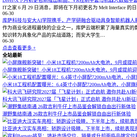
Diver-X下月初更名前推出新品：VR控制手套与机器人数据手
IT之家 6 月 29 日消息，即将在下月初更名为 Melt Interface 的日
06-30
库萨科技与安大AI学院携手，产学研融合驱动具身智能机器人
作为商业化进程最快的企业之一，库萨云端积累了海量真实的
知识转为具象化产品的实战道路；而安大学生…
06-30
点击查看更多 +
全站最新
小屏旗舰新突破！小米18工程机7200mAh大电池，9月或提前迎战iPho
小米18工程机配置曝光：6.4英寸小屏配7200mAh电池，小屏
科大讯飞研究院2027届「飞星计划」正式启航 邀你共赴AI新征
潮野集结南通 26款吉利牛仔上市品鉴会解锁自由出行新体验
比亚迪大汉实车亮相：轿跑设计吸睛，下半年上市，续航表现