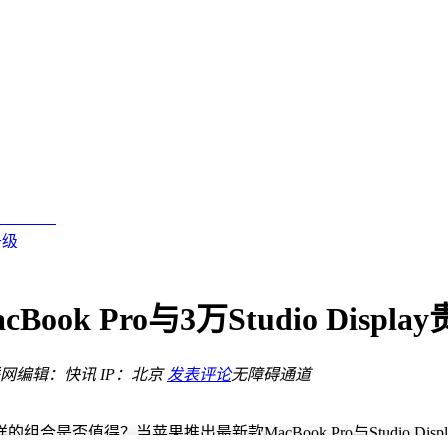
引擎
ra 2028年接棒
算力商业化规模化落地
国际舞台
升级
市场质疑
析
k Pro与3万Studio Displ
网
编辑：快讯
IP：北京
发表评论
无障碍通道
引擎
ra 2028年接棒
否值得？当苹果推出最新款MacBook Pro与Studio Di