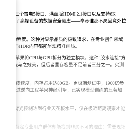
置。三个雷电5接口、满血版HDMI 2.1接口以及支持8K
的回归有效解决了高端设备的数据安全顾虑——毕竟谁都不愿因意外拉
人惊叹的程度。这种对显示品质的极致追求，在专业创作领域
，使SDR与HDR内容都能呈现精准画质。
块化设计，苹果将CPU与GPU拆分为独立模块，这种"胶水连接"方
Ti显卡的设备能与之媲美，但后者显存容量不足前者三分之一。实测
畅度。
oken/s的生成速度，内存占用达80GB。更极端测试中，1960亿参
应用，但开发者通过逆向工程苹果神经引擎，已实现模型训练的显著加
，其MiniLED背光控制达到行业天花板水平，仅在极近距离观察才能
统一标准。但特定专业用户群体却能找到非买不可的理由：需要现场