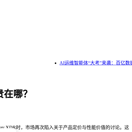
AI运维智能体“大考”来袭：百亿数
ay贵在哪？
splay XDR时，市场再次陷入关于产品定价与性能价值的讨论。这