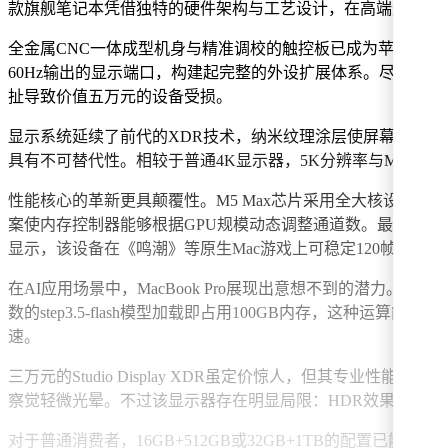
款旗舰笔记本凭借独特的硬件架构与工艺设计，在高端生产力
全金属CNC一体成型机身与精准调校的触控板已成为苹果笔记本的标
60Hz输出的显示端口，构建起完整的外设扩展体系。尽管SD卡
扯导致价值五万元的设备受损。
显示系统延续了前代的XDR技术，纳米纹理涂层使屏幕在强
具有不可替代性。相较于普通4K显示器，5K分辨率与MacOS的
性能核心的革新更具颠覆性。M5 Max芯片采用全大核设计，6个
案使内存控制器能够根据GPU规模动态调整通道数。最高128G
显示，该设备在《鸣潮》等原生Mac游戏上可稳定120帧运行，
在AI应用场景中，MacBook Pro展现出意想不到的潜力。搭载Qw
数的step3.5-flash模型加载即占用100GB内存，这
速。
三万元的Studio Display XDR虽定价惊人，但其专业
察觉轻微光晕。不过该显示器存在明显局限：HDR效果仅限苹果
对于普通消费者，16GB+512GB或32GB+1TB的配