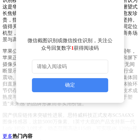
识别模块位置明显上移。这一调整引发行业热议，有分析认为
这是华为为影像系统腾出内部空间的策略性选择。随着潜望式
长焦镜头、大尺寸传感器等组件的加入，机身内部空间愈发珍
贵，指纹模块的重新布局体现了华为对影像旗舰定位的坚持。
值得关注的是，该系列或回归直屏设计，并推出三款不同定位
机型，进一步强化产品线差异化布局——Mate系列专注商务场
景与高端辨识度，Pura系列则聚焦影像技术与美学表达。
微信截图识别或微信按住识别，关注公
众号回复数字
1
获得阅读码
苹果公司正在酝酿一场设计革命。为纪念iPhone发布20周年，
苹果正测试多款突破性设计方案，包括四边曲面显示屏和屏下
摄像头技术。据科技媒体报道，苹果目标打造一款具有"无间
断显示效果"的纪念机型，试图复制iPhone X时代引发的行业
震动。不过这种激进设计面临现实挑战：当前安卓阵营集体回
归直屏，侧面反映出曲面屏在防误触、屏幕保护等用户体验环
确定
节仍存在短板。苹果若强行推进四曲面设计，或将面临技术成
熟度与市场接受度的双重考验，其核心诉求可能更侧重于塑
造"未来感"的品牌形象而非实用价值。
国产供应链传来突破性进展。思特威科技正式发布SC5A6XS
图像传感器，这款5000万像素、1英寸大底的产品支持新一代
Lofic HDR 3.0技术，动态范围高达115dB，可实现4K 120fps视
频录制。该传感器已进入送样阶段，预计2026年第二季度量
更多
热门内容