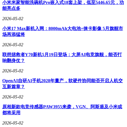
产。这项突破具有战略意义：过去高端影像传感器市场长期被
小米米家智能洗碗机Pro嵌入式18套上架，低至5446.65元，功
索尼、三星垄断，国产方案此次在动态范围、功耗控制、高帧
能亮点多
率视频等核心指标上实现追赶，为华为、小米等厂商提供了更
2026-05-02
多选择。随着国产CMOS技术迭代，手机厂商在影像竞赛中将
获得更自主的供应链支持，有助于打破国外厂商的技术垄断。
小米17 Max新机入网：8000mAh大电池+徕卡影像 5月旗舰市
场再添猛将
这三条动态折射出手机行业的新趋势：硬件竞争正从单纯参数
比拼转向系统级体验创新。华为通过结构优化强化影像优势，
2026-05-02
苹果用设计革新重塑品牌调性，国产供应链则从底层技术突破
构建竞争壁垒。当行业进入成熟期，真正的创新不再局限于芯
联想拯救者Y70新机5月19日登场：大屏AI电竞旗舰，能否打
片性能提升，而是体现在如何将新技术转化为用户可感知的价
响翻身仗？
值提升。这场关于"旗舰感"的重构战役，或将重新定义未来手
2026-05-02
机市场的竞争规则。
OpenAI自研AI手机2028年量产，软硬件协同能否开启人机交
互新篇章？
2026-05-02
原相新款电竞传感器PAW3955来袭，VGN、阿斯盾及小米或
都将采用
2026-05-02