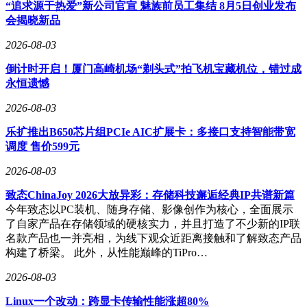
“追求源于热爱”新公司官宣 魅族前员工集结 8月5日创业发布
热、通风及8点按摩功能；前排副驾座椅支持180°放平，可与
会揭晓新品
后排形成一体式平躺空间。音响系统采用23扬声器Flyme
Sound，配备2000W功放与7.1.4全景声布局。外观新增“日照
2026-08-03
金”“丹霞矿”两款车色，星河版可选装耀夜运动套装，包含前
倒计时开启！厦门高崎机场“剃头式”拍飞机宝藏机位，错过成
铲、车身饰条及运动后保；内饰提供檀木棕、曜石灰及星河灰
永恒遗憾
Autosoft超纤绒麂皮三种材质选择。
2026-08-03
乐扩推出B650芯片组PCIe AIC扩展卡：多接口支持智能带宽
价格策略凸显性价比优势。新增225km版本起售价较130km版
调度 售价599元
本仅高出4000元，续航提升近100km的同时实现智驾硬件全面
升级。入门版即配备激光雷达与长续航，中高配车型进一步强
2026-08-03
化座椅功能与内饰材质。此次升级使星耀8远航家系列形成更
完整的产品矩阵，在续航、智驾、能耗、安全四大维度实现显
致态ChinaJoy 2026大放异彩：存储科技邂逅经典IP共谱新篇
著提升。随着中高级插混轿车市场竞争从价格转向综合产品
今年致态以PC装机、随身存储、影像创作为核心，全面展示
力，续航里程、智驾能力与能耗表现已成为用户决策的核心指
了自家产品在存储领域的硬核实力，并且打造了不少新的IP联
标，吉利银河通过技术迭代与精准定价展现市场应对策略。
名款产品也一并亮相，为线下观众近距离接触和了解致态产品
构建了桥梁。 此外，从性能巅峰的TiPro…
2026-08-03
Linux一个改动：跨显卡传输性能涨超80%