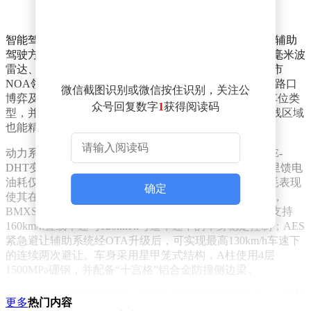
智能驾驶系统成为核心升级亮点。新车搭载千里浩瀚H5辅助
驾驶方案，配备27个感知单元，包括1个激光雷达、3个毫米波
雷达、11个高清摄像头及12个超声波雷达。功能覆盖城市
NOA领航辅助的19类场景，支持导航辅助、自主变道、路口
微信截图识别或微信按住识别，关注公
博弈及施工避让等复杂路况。泊车系统可识别300余种车位类
众号回复数字
1
获得阅读码
型，并创新引入“指尖拖拽”自定义泊入功能，即使无划线区域
也能精准操作。
动力系统采用雷神EM-i AI电混技术，1.5L Evo发动机与E-
DHT变速箱组合实现47.26%热效率，CLTC工况下百公里馈电
油耗仅3.32L，满油满电综合续航突破1700km。这一能耗表现
确定
使其在同级插混轿车中具备显著竞争力。安全配置方面，
BMXS爆胎稳定控制系统可在50毫秒内完成胎压监测，支持
160km/h直线车速与120km/h弯道车速下的车身稳定控制；AES
紧急避让辅助系统经OTA升级后，可实现最高130km/h车速下
的连续两次避让。车身采用星甲笼式结构，A柱使用4层
1500MPa硼钢，并配备“十宫格”铝合金防撞侧边梁。
舒适性配置实现越级提升。后排电动行政座椅提供536mm座垫
更多
热门内容
长度与100mm滑动距离，靠背最大调节角度达131°，集成加