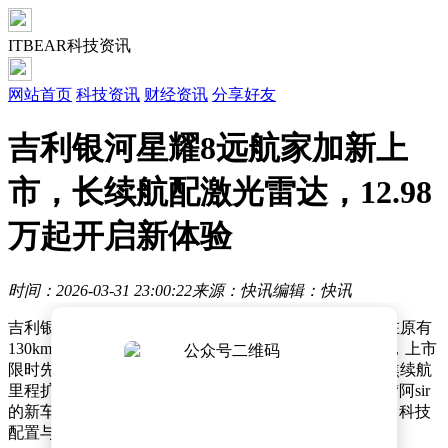
ITBEAR科技资讯
网站首页
科技资讯
财经资讯
分享好友
吉利银河星耀8远航家加新上
市，长续航配激光雷达，12.98
万起开启新体验
时间：2026-03-31 23:00:22
来源：快讯
编辑：快讯
吉利银河星耀8远航家系列近日推出全新长续航版本，在原有
130km EM-i尊享版基础上新增三款225km纯电续航车型，上市
限时先享价区间为12.98万元至14.88万元。此次升级聚焦续航
里程扩展与智能驾驶系统强化，同时通过演员黄宗泽以“阿sir
的新车”为主题进行场景化营销，突出产品在颜值设计、科技
配置与续航能力方面的综合优势。