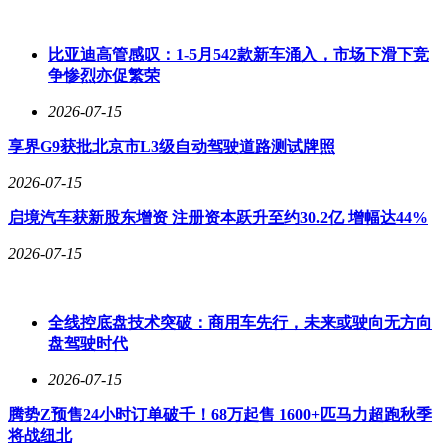
比亚迪高管感叹：1-5月542款新车涌入，市场下滑下竞
争惨烈亦促繁荣
2026-07-15
享界G9获批北京市L3级自动驾驶道路测试牌照
2026-07-15
启境汽车获新股东增资 注册资本跃升至约30.2亿 增幅达44%
2026-07-15
全线控底盘技术突破：商用车先行，未来或驶向无方向
盘驾驶时代
2026-07-15
腾势Z预售24小时订单破千！68万起售 1600+匹马力超跑秋季
将战纽北