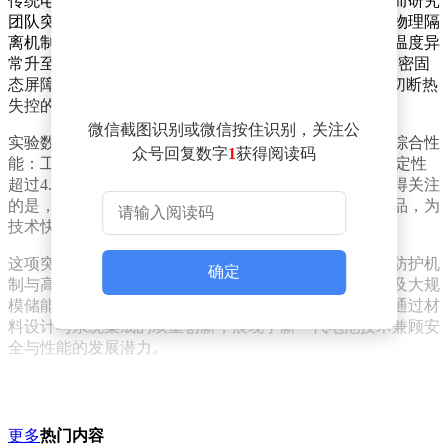
传统电池安全设计往往依赖阻燃电解液构建单一防线，而研究
团队突破这一局限，通过整合热稳定性、界面稳定性与物理隔
离机制，构建了三位一体的智能防护体系。当电池内部温度异
常升至150℃以上时，PNE电解质会从液态自动转化为致密固
态屏障，形成类似"智能防火墙"的隔离结构，从根源上切断热
失控的连锁反应路径。
微信截图识别或微信按住识别，关注公
实验数据显示，采用该技术的钠离子电池展现出卓越的综合性
众号回复数字
1
获得阅读码
能：工作温度范围覆盖-40℃至60℃的极端环境，高压稳定性
超过4.3V，同时保持了高能量密度与长循环寿命。更值得关注
的是，所有关键材料均选用已实现工业化生产的成熟产品，为
技术快速转化提供了坚实基础。
这项突破性成果重新定义了电池安全标准，其创新性的防护机
确定
制与高性能表现，为钠离子电池在电动汽车、重型运输及大规
模储能等领域的商业化应用扫除了关键障碍。研究团队通过材
料设计与系统集成的双重创新，展现了新一代电池技术兼顾安
全与性能的发展潜力。
更多
热门内容