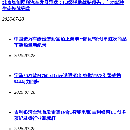
北京智能网联汽车发展迅猛：L2级辅助驾驶领先，自动驾驶
责任限额内垫付抢救费用，并有权向致害人追偿。对于人身损
生态持续完善
害赔偿请求，保险公司仍需在交强险限额内赔付，但垫付及赔
偿后有权追偿，且不赔偿财产损失。
2026-07-28
本案中，车主张某某明知冯某饮酒仍允许其驾驶车辆，对事故
损害的发生存在过错。法院最终裁定，超出交强险赔偿部分由
中国造万车级滚装船靠泊上海港 “诺瓦”轮创单航次商品
冯某承担，其中40%由张某某与冯某共同赔偿。
车装船量新纪录
2026-07-28
宝马2027款M760 xDrive谍照流出 纯燃油V8引擎或携
544马力回归
2026-07-28
吉利银河全球首发雷霆16合1智能电驱 吉利银河TT创多
项纪录树行业新标杆
2026-07-28