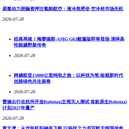
易氢动力获融资押注氢能航空：液冷筑壁垒 空冷抢市场先机
2026-07-28
经典再续！梅赛德斯-AMG G63敞篷版即将登场 演绎高
性能越野新传奇
2026-07-28
跨越欧亚15000公里纯电之旅：以科技为笔 绘就新时代
丝路绿色共生画卷
2026-07-28
曹操出行在杭州开放Robotaxi主驾无人测试 首款原生Robotaxi
计划2027年量产
2026-07-28
黄文虎：从汽轮机到神舟飞船 以科技之力书写航天报国传奇