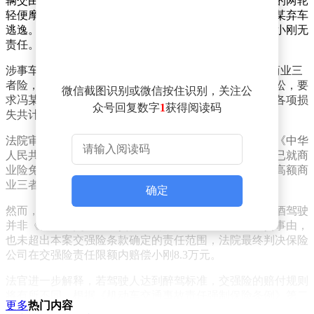
辆交由冯某驾驶。冯某在超速行驶过程中，与小刚驾驶的两轮
轻便摩托车发生碰撞，导致小刚受伤。事故发生后，冯某弃车
逃逸。经公安交管部门认定，冯某承担事故全部责任，小刚无
责任。
涉事车辆在某保险公司投保了交强险和300万元保额的商业三
者险，事故发生在保险期间内。小刚随后向法院提起诉讼，要
微信截图识别或微信按住识别，关注公
求冯某、张某某和保险公司赔偿医疗费、伤残赔偿金等各项损
众号回复数字
1
获得阅读码
失共计17万余元。
法院审理认为，冯某饮酒后驾驶机动车且逃逸，违反了《中华
人民共和国道路交通安全法》的禁止性规定。保险公司已就商
业险免责条款向投保人尽到提示义务，因此即使投保了高额商
业三者险，保险公司在该范围内仍可免赔。
确定
然而，对于交强险部分，法院作出了不同判决。由于饮酒驾驶
并非《机动车交通事故责任强制保险条例》规定的免责事由，
也未超出本案交强险条款确定的责任范围，法院最终判决保险
公司在交强险责任限额内赔偿小刚8.3万元。
法官进一步解释，若驾驶人达到醉驾标准，交强险的赔付规则
将有所不同。根据《机动车交通事故责任强制保险条例》第二
更多
热门内容
十二条规定，驾驶人醉酒发生事故的，保险公司仅需在交强险