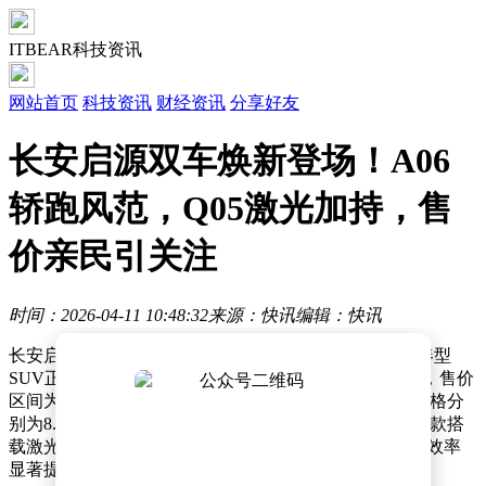
ITBEAR科技资讯
网站首页
科技资讯
财经资讯
分享好友
长安启源双车焕新登场！A06
轿跑风范，Q05激光加持，售
价亲民引关注
时间：2026-04-11 10:48:32
来源：快讯
编辑：快讯
长安启源近日宣布，旗下新款A06中大型轿车与Q05紧凑型
SUV正式同步上市。此次推出的A06提供两种配置选择，售价
区间为10.99万元至11.99万元；Q05则推出两款车型，价格分
别为8.99万元和9.59万元。其中，Q05成为10万元以内首款搭
载激光雷达的SUV车型，全系标配宁德时代电芯，充电效率
显著提升，15分钟即可完成30%至80%的电量补充。