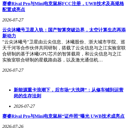
动力方面，Q05全系搭载最大功率120kW的前置驱动电机与宁
赛睿Rival Pro与Mini电竞鼠标FCC注册，UWB技术及高规格
德时代磷酸铁锂电池，CLTC续航提供405km与506km两种选
配置成亮点
择，支持3种快充模式，15分钟可补充120km续航。
2026-07-27
云尖沐曦号卫星入轨：国产智算突破边界，太空计算生态再添
新动力
"云尖沐曦号"卫星由云尖信息、沐曦股份、浙大城市学院、巡
天千河等合作伙伴共同研制，搭载了云尖信息与之江实验室联
合研制的基于沐曦GPU芯片的智算载荷，和云尖信息与之江
实验室联合研制的星载路由器，以及激光通信机…
2026-07-27
新能源重卡浪潮下，后市场“大洗牌”：从修车铺到运营
岗的生存法则
2026-07-27
赛睿Rival Pro与Mini电竞鼠标“证件照”曝光 UWB技术成亮点
2026-07-26