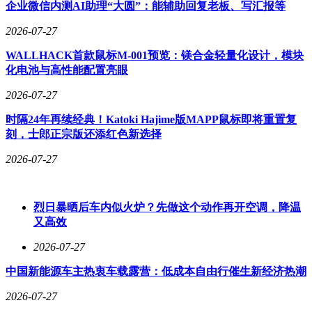
企业微信内测AI助理“大圆”：能辅助回复老板、写汇报等
210kW，CLTC续航里程对应510km与630km，快充9分钟可补
能至80%。增程版搭载1.5L增程器，发动机最大功率72kW，
2026-07-27
驱动电机最大功率120kW，匹配28.39kWh电池组，CLTC纯电
WALLHACK首款鼠标M-001预览：镁合金轻量化设计，模块
续航240km，综合续航超2120km。
化电池与高性能配置亮眼
2026-07-27
作为年度改款车型，新款Q05延续数智飞翼2.0设计风格，提供
时隔24年再续经典！Katoki Hajime版MAPP鼠标即将重置复
松野绿、流金紫、月华银、云影灰、云锦白五种配色。506
刻，士郎正宗版还添红色新选择
Pro+版本主驾座椅升级为10向电动调节，新增腰托功能，并配
备座椅按摩、加热与通风；Max+版则新增全景天幕与电动遮
2026-07-27
阳帘。车内采用环抱式布局，搭载15.6英寸2.5K中控屏与10.17
英寸全液晶仪表，配备8枚扬声器。车身尺寸为长4435mm、宽
1855mm、高1600(1595)mm，轴距2735mm。
烈日暴晒后车内似火炉？先做这个动作再开空调，降温
智能配置上，Q05激光版车型配备1颗激光雷达、3个毫米波雷
又高效
达、12个超声波雷达与11个高清摄像头，搭载地平线征程6M
2026-07-27
芯片，算力同样为128TOPS。新车首发天枢智联系列功能，支
持Huawei HiCar 3D车控与美的、海尔车家互联生态。Huawei
中国新能源车主热衷车载露营：低成本自由行催生新经济热潮
HiCar 3D车控可实现快速连接与3D车辆模型操控，车家互联
生态则支持跨品牌智能家电联动。
2026-07-27