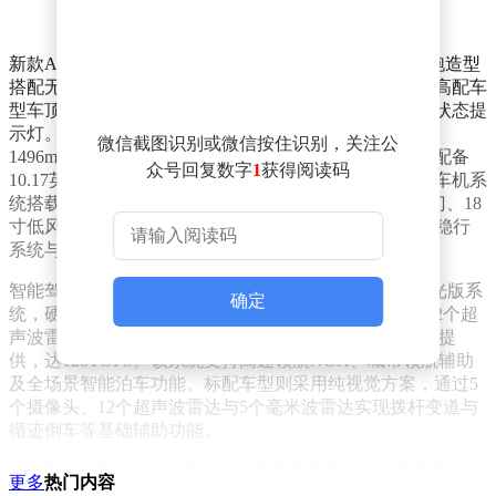
新款A06在外观设计上采用“扶光美学”理念，溜背式轿跑造型
搭配无框车门与半隐藏式门把手，凸显时尚运动气质。高配车
型车顶前端集成激光雷达模块，外后视镜配备辅助驾驶状态提
示灯。车身尺寸方面，长宽高分别为4885mm、1916mm、
微信截图识别或微信按住识别，关注公
1496mm，轴距达2922mm。内饰采用环抱式座舱布局，配备
众号回复数字
1
获得阅读码
10.17英寸全液晶仪表盘与15.6英寸2.5K悬浮式中控屏，车机系
统搭载MTK8676车规级芯片。510Pro+版本新增电动尾门、18
寸低风阻轮圈等配置，并通过OTA升级了天枢智能爆胎稳行
系统与雪地模式。
智能驾驶领域，A06高配车型搭载天枢智能驾驶辅助激光版系
确定
统，硬件包括1颗车顶激光雷达、11个高感知摄像头、12个超
声波雷达与3个毫米波雷达，算力由地平线征程J6M芯片提
供，达128TOPS。该系统支持高速领航NOA、城市领航辅助
及全场景智能泊车功能。标配车型则采用纯视觉方案，通过5
个摄像头、12个超声波雷达与5个毫米波雷达实现拨杆变道与
循迹倒车等基础辅助功能。
动力系统方面，A06提供纯电与增程双版本。纯电版基于800V
更多
热门内容
高压SiC碳化硅平台，后置电机最大功率分别为120kW与