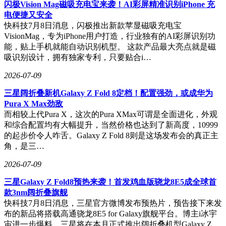
闪极Vision Mag磁吸充电宝来袭！AI彩屏精准识别iPhone 充
进一步技术支持。通过优化网络连接与完善账户信息管理相结
电便捷又安全
合，绝大多数验证码接收问题均可得到妥善解决，帮助用户恢
快科技7月8日消息，闪极推出新款苹显磁吸充电宝
复顺畅的云存储服务使用体验。
VisionMag，专为iPhone用户打造，行业独有的AI彩屏识别功
能，贴上手机就能自动识别机型。 这款产品最大亮点就是磁
吸识别设计，拥有独家专利，只要贴合i…
2026-07-09
三星阔折叠新机Galaxy Z Fold 8定档！配置强劲，或成华为
Pura X Max劲敌
而相较上代Pura X，这次的Pura XMax可谓是全面进化，外观
和综合配置均有大幅提升，当然价格也达到了新高度，10999
的起步价令人咋舌。Galaxy Z Fold 8则是这场发布会的真正主
角，是三…
2026-07-09
三星Galaxy Z Fold8预热来袭！首发鸡血版骁龙8E5成全球首
款3nm阔折叠旗舰
快科技7月8日消息，三星官方微博发布预热片，预告接下来发
布的新品将搭载高通骁龙8E5 for Galaxy旗舰平台。博主i冰宇
宙进一步爆料，三星将在本月正式推出阔折叠机型Galaxy Z