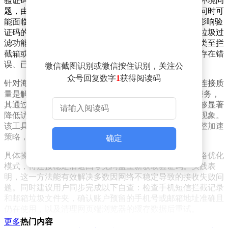
验证码接收失败的原因通常涉及多个环节。首先是网络环境问
题，由于夸克网盘服务器主要部署在国内，海外用户访问时可
能面临网络延迟、数据包丢失甚至IP限制等情况，直接影响验
证码的传输。其次是信息拦截机制，手机短信或邮箱的垃圾过
滤功能可能将验证码误判为垃圾信息，导致其被自动分类至拦
截箱或垃圾邮件文件夹。用户账户中预留的联系方式若存在错
误、已停用或被注销，也会导致信息无法送达。
微信截图识别或微信按住识别，关注公
众号回复数字
1
获得阅读码
针对海外用户普遍面临的网络障碍，使用专业工具优化连接质
量是解决验证码问题的关键。推荐尝试UU加速器这类服务，
其通过全球部署的服务器节点和智能路径选择功能，能够显著
降低访问国内服务的网络延迟，减少数据传输中的丢包现象。
该工具的动态优化技术还可实时监测网络状态，自动调整加速
策略，为验证码等关键信息的传输提供稳定环境。
确定
具体操作时，用户可先启动加速器并选择网页浏览或网络优化
模式，待连接稳定后返回夸克网盘重新获取验证码。实践表
明，这一方法能有效解决多数因网络不稳定导致的接收失败问
题。同时建议用户同步完成以下自查：检查手机短信拦截记录
和邮箱垃圾文件夹，确认账户预留的手机号或邮箱地址准确且
仍在使用，以及清理网页端浏览器的缓存数据后重试。
更多
热门内容
若上述措施均未奏效，用户可通过夸克网盘官方客服渠道寻求