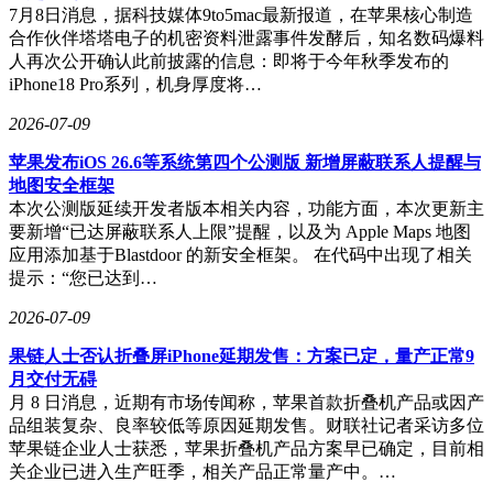
7月8日消息，据科技媒体9to5mac最新报道，在苹果核心制造
合作伙伴塔塔电子的机密资料泄露事件发酵后，知名数码爆料
人再次公开确认此前披露的信息：即将于今年秋季发布的
iPhone18 Pro系列，机身厚度将…
2026-07-09
苹果发布iOS 26.6等系统第四个公测版 新增屏蔽联系人提醒与
地图安全框架
本次公测版延续开发者版本相关内容，功能方面，本次更新主
要新增“已达屏蔽联系人上限”提醒，以及为 Apple Maps 地图
应用添加基于Blastdoor 的新安全框架。 在代码中出现了相关
提示：“您已达到…
2026-07-09
果链人士否认折叠屏iPhone延期发售：方案已定，量产正常9
月交付无碍
月 8 日消息，近期有市场传闻称，苹果首款折叠机产品或因产
品组装复杂、良率较低等原因延期发售。财联社记者采访多位
苹果链企业人士获悉，苹果折叠机产品方案早已确定，目前相
关企业已进入生产旺季，相关产品正常量产中。…