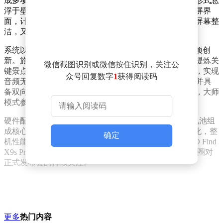
成多项操作：听歌时歌词实时显示，消息卡片以半透明形式悬
浮于壁纸之上，支持快速回复；导航信息直接投射至锁屏界
面，计时器等工具也集成其中。这种交互方式既保持了屏幕整
洁，又提升了操作效率，尤其受到音乐爱好者的好评。
系统以“轻盈”为核心设计理念，在AI应用场景上实现多项创
新。旅游攻略生成功能可自动分析小红书或网页内容，提炼关
微信截图识别或微信按住识别，关注公
键景点并规划行程；跨品牌耳机共享技术突破设备壁垒，实现
众号回复数字
1
获得阅读码
音频无缝流转；AI菜单翻译支持镜头扫描即时中文化，并具
备双向语音互译能力，为出国旅行提供便利。摄影方面，大师
模式参数复刻功能让新手也能轻松拍出专业级照片。
硬件配置同样亮眼，双2亿像素Ultra影像系统与大容量电池组
成核心卖点。配合ColorOS 16连续多年领先的流畅度优化，整
确定
机性能达到新高度。此次开箱展示的功能升级，使OPPO Find
X9s Pro在系统体验层面形成差异化竞争优势，引发数码圈对
正式发布会的持续关注。
更多
热门内容