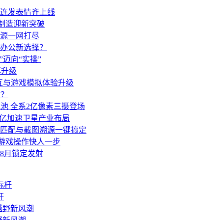
键连发表情齐上线
芯片制造迎新突破
源一网打尽
游戏办公新选择？
天”迈向“实操”
再升级
交互与游戏模拟体验升级
”？
Ah电池 全系2亿像素三摄登场
0亿加速卫星产业布局
匹配与截图溯源一键搞定
，游戏操作快人一步
8月锁定发射
杆