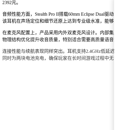
2392元。
音频性能方面，Stealth Pro II搭载60mm Eclipse Du
该耳机在声场定位和细节还原上达到专业级水准，能够满足竞
在麦克风配置上，产品采用内外双麦克风设计。内部集成4颗波
物理结构优化提升收音质量，特别适合需要高质量语音沟通的
连接性能与续航表现同样突出。耳机支持2.4GHz低延迟无线传输
同时为两块电池充电，确保玩家在长时间游戏过程中无需中断