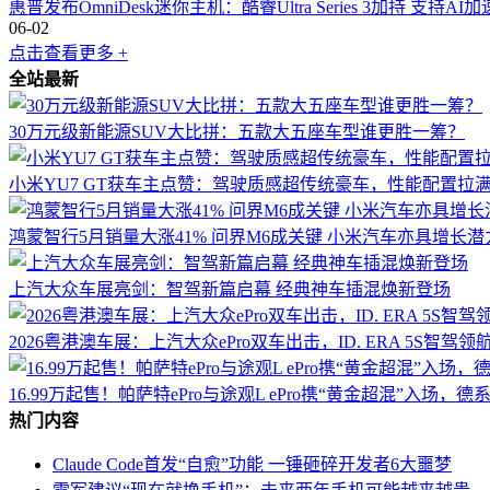
惠普发布OmniDesk迷你主机：酷睿Ultra Series 3加持 支持A
06-02
点击查看更多 +
全站最新
30万元级新能源SUV大比拼：五款大五座车型谁更胜一筹？
小米YU7 GT获车主点赞：驾驶质感超传统豪车，性能配置拉
鸿蒙智行5月销量大涨41% 问界M6成关键 小米汽车亦具增长潜
上汽大众车展亮剑：智驾新篇启幕 经典神车插混焕新登场
2026粤港澳车展：上汽大众ePro双车出击，ID. ERA 5S智驾
16.99万起售！帕萨特ePro与途观L ePro携“黄金超混”入场，
热门内容
Claude Code首发“自愈”功能 一锤砸碎开发者6大噩梦