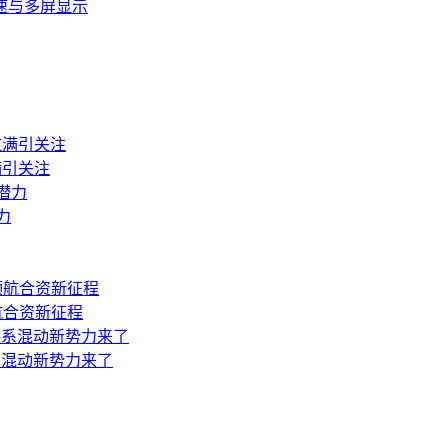
I加速与多屏显示
满引关注
力
领航合资新征程
德系混动新势力来了