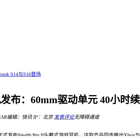
篇章
功入轨
光芒
杆
ok S14与S16登场
再拓展
野新风潮
增效新路径
游戏耳机发布：60mm驱动单元 40小
篇章
功入轨
AR
编辑：快讯
IP：北京
发表评论
无障碍通道
正式发布Stealth Pro II头戴式游戏耳机。这款产品同步推出X