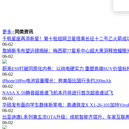
更多
>
同类资讯
千帆星座再添新星！第十批组网卫星搭乘长征十二号乙火箭成
06-02
詹姆斯韦布望远镜揭秘：梅西耶77星系中心超大黑洞释放耀眼
06-02
蔚来ES9打破同质化内卷：以纯电硬实力 重塑高端SUV价值标
06-02
iPhone18Pro电池容量曝光：称美版比国行多约200mAh
06-02
NASA X-59静音超音速飞机本月将进行首次超音速试飞
06-02
华硕发布面向学生群体新笔电：高通骁龙X X1-26-101加持Vivobo
06-02
比亚迪唐L系列第五次OTA升级：续航智能齐提升，车家互联
06-02