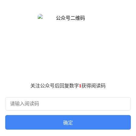
al驱动单元，支持24-bit/96kHz高解析度音频传输，同时获得Hi-Re
技游戏玩家对声音精准度的严苛要求。
束成形麦克风阵列，配合ANC主动降噪技术，可有效过滤环境噪
团队竞技场景。
和蓝牙双模连接，通过CrossPlay 2.0技术实现四设备快速
更换电池。
关注公众号后回复数字
1
获得阅读码
确定