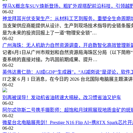
悍马X概念车SUV焕新登场，粗犷外观搭配前沿科技，引领越
06-02
神龙拜耳光伏支架生产：从材料工艺到服务，重塑全生命周期
当支架供应商能提供从设计、生产到现场技术指导的全链条服
是为未来的投资回报上了一道“物理安全锁”…
06-02
广州海珠：无人机助力自然资源调查，开启数智化高效管理新
记者6月1日从广州市规划和自然资源局海珠区分局（以下简称
查系统的直接对接。为巩固前期成果、提升…
06-02
英伟达黄仁勋：AI成GDP“生成器”，“AI减岗说”是谬论，软
IT之家 6 月 1 日消息，在今日的 2026 台北国际电脑展主题
06-02
别再被误导！发动机省油转速大揭秘，改习惯省油又护车
06-02
阿尔忒弥斯二号携手摄影师：超饱和月球照展现地质金矿的斑
06-02
微星台北电脑展亮剑！Prestige N16 Flip AI+携RTX Spark
06-02