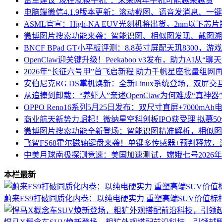
雷军建议“现在就换手机”：未来两年手机可能越来越贵
电脑端微信4.1.9版本更新：滚动截图、语音发消息、一
ASML官宣：High-NA EUV光刻机将出货，2nm以下
微博图片搜索功能来袭：智能识图、相似图发现、截图溯
BNCF BPad GT小平板评测：8.8英寸屏配天玑8300，
OpenClaw迎关键升级！Peekaboo v3发布，助力AI从“聊
2026年“长征六号甲”首飞启新程 助力千帆星座批量组网
安伯尼克RG DS掌机焕新：全新Linux系统登场，双屏
从追捧到卸载：“养虾人”亲述OpenClaw为何难成“真神器
OPPO Reno16系列5月25日发布：双尺寸直屏+7000m
商业航天新势力崛起！微纳星空科创板IPO获受理 拟募5
微博图片搜索功能全新登场：智能识图精准解析，相似图
飞智FS68霍尔磁轴键盘来袭！单键多传感器+预判释放
中美月球南极探测竞速：美国加速测试，嫦娥七号2026年
本栏最新
蔚来ES9打破同质化内卷：以纯电硬实力 重塑高端SUV价值标