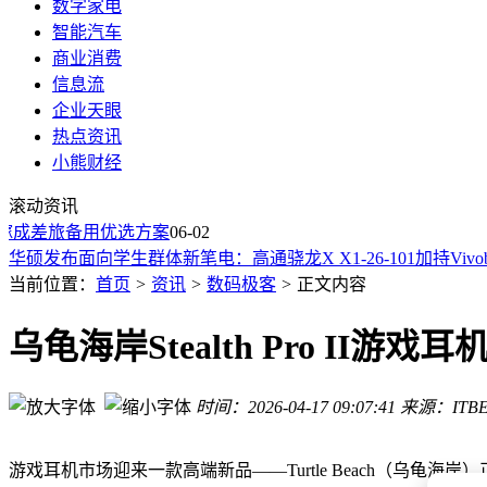
数字家电
智能汽车
商业消费
信息流
广州海珠：无人机助力自然资源调查，开启数智化高效管理新
企业天眼
千帆星座再添新星！第十批组网卫星搭乘长征十二号乙火箭成
热点资讯
詹姆斯韦布望远镜揭秘：梅西耶77星系中心超大黑洞释放耀眼
小熊财经
蔚来ES9打破同质化内卷：以纯电硬实力 重塑高端SUV价值标
滚动资讯
iPhone18Pro电池容量曝光：称美版比国行多约200mAh
镓成差旅备用优选方案
NASA X-59静音超音速飞机本月将进行首次超音速试飞
06-02
华硕发布面向学生群体新笔电：高通骁龙X X1-26-101加持Vivobo
比亚迪唐L系列第五次OTA升级：续航智能齐提升，车家互联
当前位置：
首页
>
资讯
>
数码极客
>
正文内容
悍马X概念车SUV焕新登场，粗犷外观搭配前沿科技，引领越
神龙拜耳光伏支架生产：从材料工艺到服务，重塑全生命周期
乌龟海岸Stealth Pro II
广州海珠：无人机助力自然资源调查，开启数智化高效管理新
千帆星座再添新星！第十批组网卫星搭乘长征十二号乙火箭成
时间：2026-04-17 09:07:41
来源：ITBE
游戏耳机市场迎来一款高端新品——Turtle Beach（乌龟海岸）