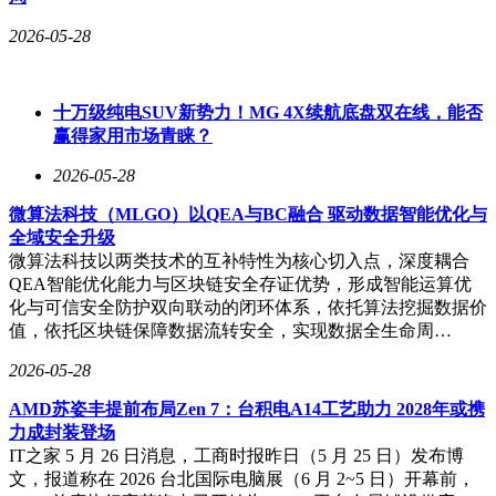
2026-05-28
十万级纯电SUV新势力！MG 4X续航底盘双在线，能否
赢得家用市场青睐？
2026-05-28
微算法科技（MLGO）以QEA与BC融合 驱动数据智能优化与
全域安全升级
微算法科技以两类技术的互补特性为核心切入点，深度耦合
QEA智能优化能力与区块链安全存证优势，形成智能运算优
化与可信安全防护双向联动的闭环体系，依托算法挖掘数据价
值，依托区块链保障数据流转安全，实现数据全生命周…
2026-05-28
AMD苏姿丰提前布局Zen 7：台积电A14工艺助力 2028年或携
力成封装登场
IT之家 5 月 26 日消息，工商时报昨日（5 月 25 日）发布博
文，报道称在 2026 台北国际电脑展（6 月 2~5 日）开幕前，