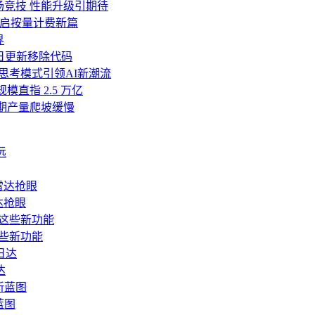
 V4同场竞技 性能升级引期待
an开启按量计费新篇
界
诺明日更新移除代码
与深度思考模式引领AI新潮流
模直指 2.5 万亿
初期产量爬坡缓慢
达抢眼
这些新功能
达
蓝图