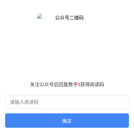
费用可能突破千元，而电动车充电成本则大幅降低，长期使用可
于动力系统结构简化，电动车无需定期更换机油、火花塞等零部
这种"以养代供"的模式正在改变消费者的购车决策。
断章取义。"在公众视野下，每个表述都可能被过度解读，这要求
年初他决定亲自参与产品推广，希望以更直观的方式展现技术实
业解读。他指出，厂商标注的续航数据通常基于标准化测试工况
权的尊重。
关注公众号后回复数字
1
获得阅读码
确定