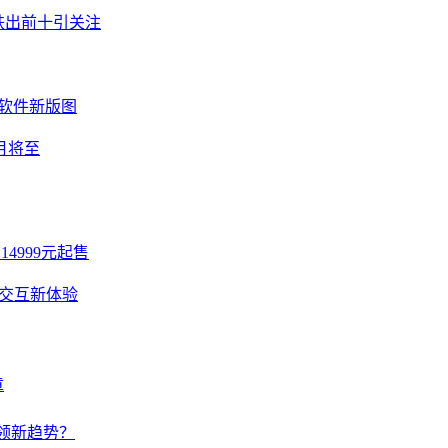
名跌出前十引关注
拓展软件新版图
月将至
14999元起售
智能交互新体验