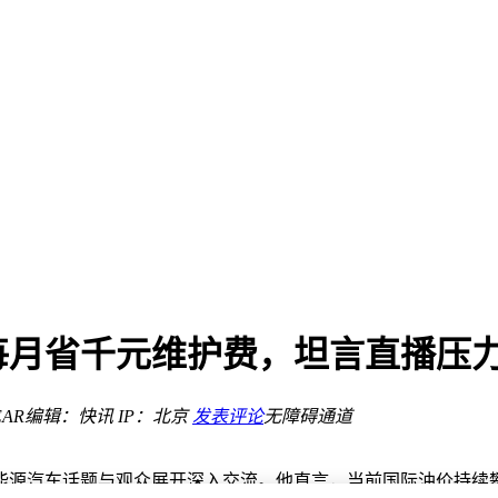
挑战并存
下一个张一鸣？
一轮融资
或达500亿
每月省千元维护费，坦言直播压
列供应稳利润
AR
编辑：快讯
IP：北京
发表评论
无障碍通道
名跌出前十引关注
能源汽车话题与观众展开深入交流。他直言，当前国际油价持续