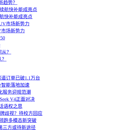
领新趋势？
续航快补能成亮点
UV市场新势力
0
从？
道订单已破1.1万台
身智能落地加速
人化服务迎规范潮
Seek V4正面对决
业话语权之思
牌歧视？待校方回应
亿领跑多模态新突破
移至第三方或待新途径