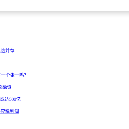
挑战并存
下一个张一鸣？
一轮融资
或达500亿
列供应稳利润