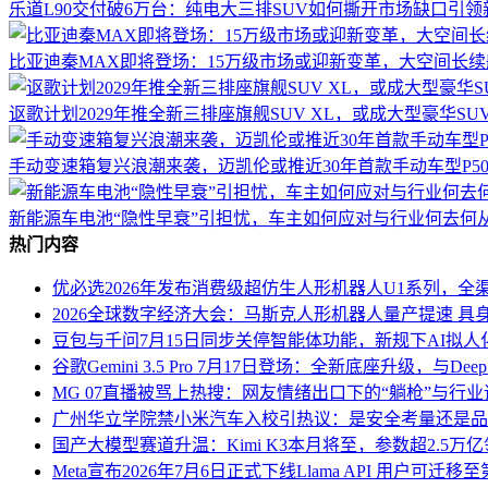
乐道L90交付破6万台：纯电大三排SUV如何撕开市场缺口引
比亚迪秦MAX即将登场：15万级市场或迎新变革，大空间长
讴歌计划2029年推全新三排座旗舰SUV XL，或成大型豪华S
手动变速箱复兴浪潮来袭，迈凯伦或推近30年首款手动车型P5
新能源车电池“隐性早衰”引担忧，车主如何应对与行业何去何
热门内容
优必选2026年发布消费级超仿生人形机器人U1系列，全渠
2026全球数字经济大会：马斯克人形机器人量产提速 具
豆包与千问7月15日同步关停智能体功能，新规下AI拟
谷歌Gemini 3.5 Pro 7月17日登场：全新底座升级，与Deep
MG 07直播被骂上热搜：网友情绪出口下的“躺枪”与行
广州华立学院禁小米汽车入校引热议：是安全考量还是品
国产大模型赛道升温：Kimi K3本月将至，参数超2.5万
Meta宣布2026年7月6日正式下线Llama API 用户可迁