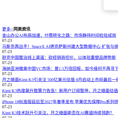
更多
>
同类资讯
金山办公AI布局加速，付费转化之路：市场静待时间检验成效
07-23
马斯克再出手！SpaceX AI德克萨斯州建大型数据中心 扩张与
07-23
耐克中国整治线上渠道：砍经销商控价，以体验重塑品牌势能
07-23
海纳亚洲撤离中国VC市场：曾1.5万倍回报，如今缘何不再寻
07-23
月之暗面Kimi K3引关注 500亿美元估值 8月启动上市前最后
07-23
Kimi K3热度飙升致算力告急！新用户订阅暂停，月之暗面估值
07-23
iPhone 18标准版延后至2027年春季发布 苹果优先保障Pro系
07-23
Kimi K3技术跃升引关注，月之暗面能否在AI赛道持续领跑？
07-23