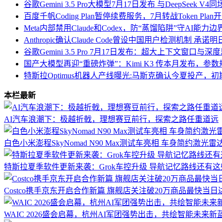
谷歌Gemini 3.5 Pro大模型7月17日发布 与DeepSeek
百度千帆Coding Plan暂停续费服务，7月转战Token Pl
Meta内部禁用Claude和Codex，防“蒸馏陷阱”守AI能力边
Anthropic确认Claude Code曾设中国用户检测机制 承
谷歌Gemini 3.5 Pro 7月17日发布：超大上下文窗口
国产大模型再迎“重磅炸弹”：Kimi K3 传本月发布，参数规
特斯拉Optimus机器人产线曝光:马斯克确认今夏投产，
本栏最新
AI汽车浪潮下：极越折戟，理想赛豆前行，探索之路任重道远
白色小米澎程SkyNomad N90 Max测试车亮相 车身简约激光雷
特斯拉夏季软件更新来袭：Grok车控升级 导航记忆路线还有
Costco携手京东开启合作新篇 旗舰店关注破20万商品最快当日
WAIC 2026盛会启幕，杭州AI军团强势出击，共绘智能未来新