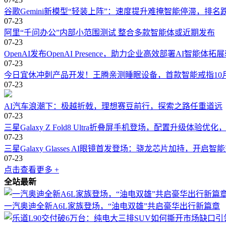
谷歌Gemini新模型“轻装上阵”：速度提升难掩智能停滞，排
07-23
阿里“千问办公”内部小范围测试 整合多款智能体或近期发布
07-23
OpenAI发布OpenAI Presence，助力企业高效部署AI智能体
07-23
今日宜休冲刺产品开发！王腾亲测睡眠设备，首款智能戒指10
07-23
AI汽车浪潮下：极越折戟，理想赛豆前行，探索之路任重道远
07-23
三星Galaxy Z Fold8 Ultra折叠屏手机登场，配置升级体验优化，
07-23
三星Galaxy Glasses AI眼镜首发登场：骁龙芯片加持，开启
07-23
点击查看更多 +
全站最新
一汽奥迪全新A6L家族登场，“油电双雄”共启豪华出行新篇章