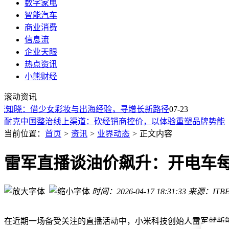
数字家电
智能汽车
商业消费
信息流
企业天眼
热点资讯
小熊财经
阿里“千问办公”内部小范围测试 整合多款智能体或近期发布
滚动资讯
金山办公AI布局加速，付费转化之路：市场静待时间检验成效
知晓：借少女彩妆与出海经验，寻增长新路径
马斯克再出手！SpaceX AI德克萨斯州建大型数据中心 扩张与
07-23
耐克中国整治线上渠道：砍经销商控价，以体验重塑品牌势能
海纳亚洲撤离中国VC市场：曾1.5万倍回报，如今缘何不再寻
当前位置：
首页
>
资讯
>
业界动态
>
正文内容
月之暗面Kimi K3引关注 500亿美元估值 8月启动上市前最后
Kimi K3热度飙升致算力告急！新用户订阅暂停，月之暗面估值
雷军直播谈油价飙升：开电车
iPhone 18标准版延后至2027年春季发布 苹果优先保障Pro系
Kimi K3技术跃升引关注，月之暗面能否在AI赛道持续领跑？
时间：2026-04-17 18:31:33
来源：ITBE
谷歌Gemini新模型“轻装上阵”：速度提升难掩智能停滞，排
阿里“千问办公”内部小范围测试 整合多款智能体或近期发布
金山办公AI布局加速，付费转化之路：市场静待时间检验成效
在近期一场备受关注的直播活动中，小米科技创始人雷军就新