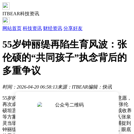
ITBEAR科技资讯
网站首页
科技资讯
财经资讯
分享好友
55岁钟丽缇再陷生育风波：张
伦硕的“共同孩子”执念背后的
多重争议
时间：2026-04-20 06:58:13
来源：ITBEAR
编辑：快讯
55岁的钟丽缇因丈夫张伦硕在综艺节目中公开表达生育意愿，
再次成为舆论焦点。在《初入职场·金融季》录制现场，张伦
硕坦言仍希望与妻子拥有共同子女，甚至提出试管婴儿或收养
等方案。他强调"孩子是家庭纽带"的言论，让现场主持人张泉
灵当场质疑："55岁高龄生育的风险是否考虑过？"镜头捕捉到
钟丽缇低头沉默的瞬间，仅以"顺其自然"轻描淡写回应，眼底