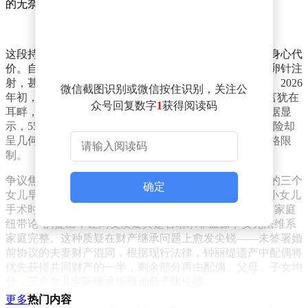
的无奈清晰可见。
这段持续十年的生育拉锯战背后，是钟丽缇难以言说的身心代
价。自2016年再婚后，她尝试过中药调理、数百次促排卵针注
射，甚至民间偏方，频繁的激素治疗导致身材严重浮肿。2026
微信截图识别或微信按住识别，关注公
年初，她曾在直播中宣布"封肚"，体脂率降至17%的宣言犹在
众号回复数字
1
获得阅读码
耳畔，却因丈夫的公开表态再次陷入舆论漩涡。医学数据显
示，55岁女性试管婴儿成功率不足1%，妊娠期并发症风险却
呈几何级增长，国内医疗规范更对高龄辅助生殖设有严格限
制。
争议焦点不仅停留在生育风险层面。钟丽缇与前夫所生的三个
确定
女儿早已改姓张，二女儿张思捷曾深情告白"我养你"，小女儿
手术时张伦硕全程陪护，十年父女情深有目共睹。然而"家庭
纽带论"的提出，让网友质疑其是否暗示非血缘子女无法维系
家庭完整。这种质疑在财产继承问题上愈发尖锐——未签署婚
前协议的夫妻财产混同，根据现行法律，钟丽缇遗产中配偶将
优先获得共同财产的一半，剩余部分再由配偶、父母、子女均
分，三个女儿实际继承份额远低于张伦硕。
更多
热门内容