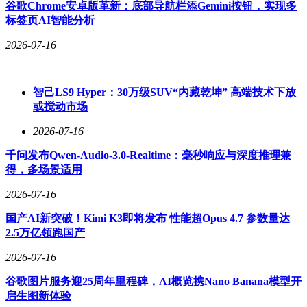
谷歌Chrome安卓版革新：底部导航栏添Gemini按钮，实现多
标签页AI智能分析
家庭内部压力同样不容忽视。2019年综艺片段被网友翻出，张
伦硕母亲直言"没孙子死不瞑目"的场景，与如今生育争议形成
2026-07-16
残酷呼应。尽管张伦硕在节目中声称"财产全给女儿也无妨"，
但生育执念与财产分配的矛盾表述，让部分网友质疑其动机纯
粹性。更值得关注的是，代孕传闻虽无实证，却折射出高龄生
智己LS9 Hyper：30万级SUV“内藏乾坤” 高端技术下放
育困境下的伦理困境——当自然生育成为奢望，法律与道德的
或搅动市场
边界在哪里？这场持续发酵的讨论，早已超越明星私事范畴，
成为观察当代家庭关系、生育观念与社会伦理的特殊样本。
2026-07-16
千问发布Qwen-Audio-3.0-Realtime：毫秒响应与深度推理兼
得，多场景适用
2026-07-16
国产AI新突破！Kimi K3即将发布 性能超Opus 4.7 参数量达
2.5万亿领跑国产
2026-07-16
谷歌图片服务迎25周年里程碑，AI概览携Nano Banana模型开
启生图新体验