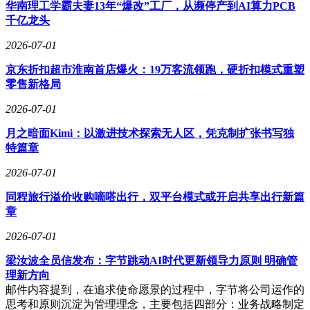
华南理工学霸夫妻13年“爆改”工厂，从濒停产到AI算力PCB
健康消费趋势报告》指出，近60%的90后、00后每年为健康支
千亿龙头
出1000至5000元，47%会经常购买健康产品。这些变化为东方
甄选提供了市场机遇，尤其在当前消费者对品牌信任度敏感的
2026-07-01
时期，其过往积累的口碑可能成为竞争优势。
京东折扣超市淮南首店爆火：19万客流领跑，硬折扣模式重塑
然而，保健品行业的特殊性为新入局者带来挑战。该领域受严
零售新格局
格监管，品控要求高于普通商品，且供应链整合难度较大。与
2026-07-01
农产品、家居等品类不同，保健食品需要平衡成本、利润与供
应商话语权。头部品牌已与上游形成稳定利益链，新玩家在原
月之暗面Kimi：以激进技术探索无人区，凭克制扩张书写独
料采购议价中处于劣势。若选择中小供应商，又需投入更多资
特篇章
源确保产品质量稳定。
2026-07-01
研发周期长、前期投入大也是东方甄选必须面对的现实。
在“优思益事件”后，市场对其产品质量的审视将更为严格，任
同程旅行溢价收购嘀嗒出行，双平台模式或开启共享出行新篇
何品控问题都可能引发连锁反应。直播电商的流量特性与保健
章
品的长期消费属性存在差异，如何将短期曝光转化为持续购买
2026-07-01
力，考验着运营团队的策略能力。
梁汝波全员信发布：字节跳动AI时代更新领导力原则 明确管
目前，东方甄选的保健品类已涵盖膳食补充、跨境保健等多个
理新方向
方向，其“全品类”战略再进一步。但能否在竞争激烈的市场中
邮件内容提到，在追求使命愿景的过程中，字节将公司运作的
站稳脚跟，仍需观察其供应链管理能力、产品研发实力及消费
思考和原则沉淀为管理理念，主要包括四部分：业务战略制定
者信任度建设。这场由行业乱象引发的市场变局，正促使更多