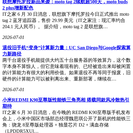
联想摩托罗拉新品来袭：moto tag 2续航超500天，moto buds
2 plus增新配色
IT之家 6 月 30 日消息，联想旗下摩托罗拉今日正式推出 moto
tag 2 蓝牙追踪器，售价 29.99 美元（IT之家注：现汇率约合
204.1 元人民币）。 据介绍，moto tag 2 是联想旗…
2026-07-01
退役旧手机“变身”计算新力量：UC San Diego与Google探索算
力新路径
两千台退役手机能提供大约五十台服务器的等效算力，这个数
字本身不算惊人，但它意味着现有的、已经被造出来却被闲置
的计算能力有很大的利用价值。如果退役不再等同于报废，旧
硬件的计算能力可以被剥离出来、重新部署，继续在…
2026-07-01
小米REDMI K90至尊版性能铁三角亮相 搭载同款风冷散热引
期待
IT之家 6 月 30 日消息，在今晚的 REDMI K90至尊版手机发布
会上，小米中国区市场部总经理魏思琪公开了新机的性能铁三
角：骁龙 8至尊版处理器 + 独显芯片 D2 + 满血存储
（LPDDR5XUl…