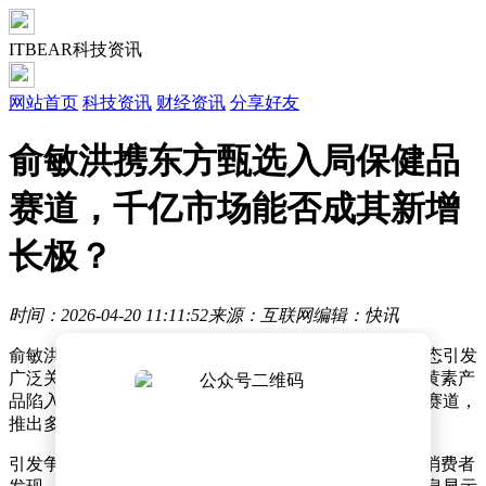
ITBEAR科技资讯
网站首页
科技资讯
财经资讯
分享好友
俞敏洪携东方甄选入局保健品
赛道，千亿市场能否成其新增
长极？
时间：2026-04-20 11:11:52
来源：互联网
编辑：快讯
俞敏洪旗下东方甄选与董宇辉团队近期因保健品领域动态引发
广泛关注。先是与辉同行直播间因销售“优思益”品牌叶黄素产
品陷入舆论漩涡，随后东方甄选高调宣布进军保健食品赛道，
推出多款自营产品，形成鲜明对比。
引发争议的“优思益”品牌被曝光存在虚假宣传问题。有消费者