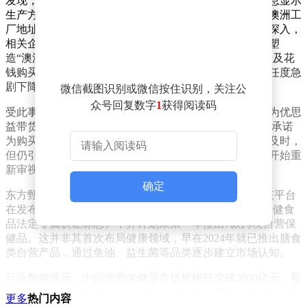
发现，该品牌宣称的澳洲进口身份存疑，其企业溯源信息显示
生产方为国内某健康科技公司。记者实地探访其标注的澳洲工
厂地址后，发现该地址实为一家汽车修理店。随着调查深入，
相关企业负责人承认产品实际产自广州，通过包装营销塑
造“澳洲精准营养”形象，年销量达260万瓶。该品牌还涉及花
钱购买奖项、雇佣海外学者站台等行为，导致消费者信任度急
剧下降。
微信截图识别或微信按住识别，关注公
众号回复数字
1
获得阅读码
受此事件影响，与辉同行直播间成为焦点。该直播间曾为优思
益带货7.5万至10万单，事件爆发后迅速启动应急方案，承诺
为购买相关产品的消费者先行垫付全额退款。尽管处理及时，
但仍引发市场对直播选品标准的质疑，部分养生消费者开始重
新审视保健品购买渠道。
确定
东方甄选选择此时切入保健赛道颇具深意。4月15日，该平台
在发布会上宣布6款自营产品获得“蓝帽子”认证（中国保健食
品法定专属认证标志），并计划未来一年推出7款跨境自营保
健品。这并非其首次布局健康领域，早在2024年就已推出膳食
类自营产品，通过鱼油、益生菌等品类逐步建立市场认知。
行业数据显示，中国营养保健品市场规模已突破3000亿元，预
计2027年将达4000亿元。线上渠道占比持续攀升至63.3%，成
更多
热门内容
为主要销售阵地。消费群体年轻化趋势明显，《2025年Z世代