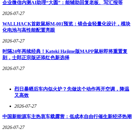
物服饰纹理与建筑细节显著提升，触控响应速度通过灵犀技术
企业微信内测AI助理“大圆”：能辅助回复老板、写汇报等
与手柄级陀螺仪调校实现“指哪打哪”的精准操控。
2026-07-27
系统优化方面，ColorOS 16首发的桌面级自由多窗系统成为核
WALLHACK首款鼠标M-001预览：镁合金轻量化设计，模块
心生产力工具。用户可自由缩放、拖拽、叠加应用窗口，支持
化电池与高性能配置亮眼
无级缩放与单应用多开，四指手势操作实现快速布局切换。文
件管理引入三列大屏分栏视图与瀑布流布局，外接U盘或移动
2026-07-27
硬盘时可直接通过Dock栏管理文件，跨设备拖拽传输效率较
传统方式提升数倍。PC拓展屏功能允许平板作为电脑第二屏
时隔24年再续经典！Katoki Hajime版MAPP鼠标即将重置复
使用，配合OPPO AI手写笔还可充当数位板，满足专业创作需
刻，士郎正宗版还添红色新选择
求。
2026-07-27
针对办公场景，该设备深度适配PC级WPS，界面与功能菜单
与电脑端完全一致，悬浮键盘的键程与回弹手感接近主流笔记
本水准，超大触控板支持Mac级手势操作。近场键鼠共享功能
烈日暴晒后车内似火炉？先做这个动作再开空调，降温
实现一套键鼠同时控制平板与电脑，远控电脑功能则支持远程
又高效
访问Mac/Windows文件，实测户外通过平板修改办公室文档的
延迟控制在可接受范围内。
2026-07-27
创作领域，小布AI的接入大幅简化文案生成流程，用户输
中国新能源车主热衷车载露营：低成本自由行催生新经济热潮
入“北京7日游攻略”后，系统可自动生成结构清晰的文案，并
2026-07-27
附带分镜脚本与拍摄建议。剪映专业版的适配使移动端视频剪