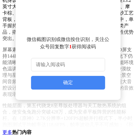
机身设计上，OPPO Pad 5 Pro突破传统平板的厚重感，在13.2
英寸大屏下将重量控制在672g，厚度仅5.94mm。晨曦金、摩
卡棕、莫奈紫三种配色采用低饱和度设计，配合金属磨砂工艺
背板，既避免指纹沾染，又呈现出高级质感。实际测试中，单
手握持浏览文档或观看视频时，手腕疲劳感显著低于同类产
品，搭配悬浮键盘后的总重量仍优于主流轻薄本，便携性优势
突出。
微信截图识别或微信按住识别，关注公
众号回复数字
1
获得阅读码
屏幕素质是该设备的一大亮点。3392×2400分辨率的LCD屏支
持144Hz高刷、1000nits峰值亮度及1500:1对比度，在强光下仍
能清晰显示内容，暗光环境中则通过硬件级低蓝光与智能环境
色温调节技术缓解视觉疲劳。实测观看《沙丘2》时，沙漠纹
理与星空细节层次分明，配合8颗分布式扬声器带来的全景空
间音频，营造出沉浸式观影体验。音频系统采用9.68cc超大音
确定
腔设计，支持高低音分频与声场拓展技术，高铁上追剧的音效
表现堪比私人影院。
性能层面，第五代骁龙8至尊版处理器与天工散热系统的组
合，使安兔兔跑分突破428万，成为安卓平板阵营的性能标
杆。在《原神》2.7K分辨率+120FPS超帧并行模式下，半小时
跑图测试平均帧率达118.6FPS，帧率波动几乎不可感知；《和
平精英》开启超画模式后，3.4K分辨率与144Hz高帧率下，人
更多
热门内容