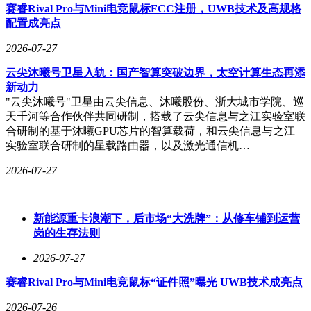
辑接近PC体验，支持4K 120帧剪辑与多轨道操作，配合AI手
赛睿Rival Pro与Mini电竞鼠标FCC注册，UWB技术及高规格
写笔可完成精细画面裁切。AI随心圈功能通过笔尖圈选屏幕
配置成亮点
内容实现快速提取，圈选数据图表可一键转换为可编辑表格；
AI妙绘则能将草图转化为艺术插画，支持水彩、马克笔等多
2026-07-27
种风格。
云尖沐曦号卫星入轨：国产智算突破边界，太空计算生态再添
续航方面，13380mAh电池与67W快充的组合，在连续办公3小
新动力
时或游戏2小时后仍剩余30%电量，彻底消除用户对大屏设备
"云尖沐曦号"卫星由云尖信息、沐曦股份、浙大城市学院、巡
续航的焦虑。从移动办公到专业创作，再到影音娱乐，OPPO
天千河等合作伙伴共同研制，搭载了云尖信息与之江实验室联
Pad 5 Pro通过硬件、系统与生态的协同，在平板电脑与笔记本
合研制的基于沐曦GPU芯片的智算载荷，和云尖信息与之江
电脑的交叉地带开辟出新的市场空间。
实验室联合研制的星载路由器，以及激光通信机…
2026-07-27
新能源重卡浪潮下，后市场“大洗牌”：从修车铺到运营
岗的生存法则
2026-07-27
赛睿Rival Pro与Mini电竞鼠标“证件照”曝光 UWB技术成亮点
2026-07-26