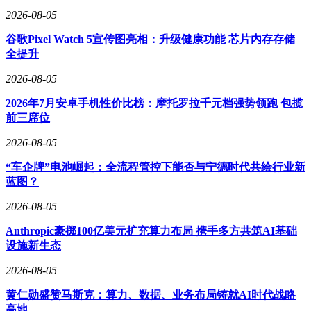
继摩尔线程于2025年12月登陆科创板成为“国产GPU第一
2026-08-05
股”后，象帝先若成功上市，将成为国产GPU赛道的又一重要
参与者。
谷歌Pixel Watch 5宣传图亮相：升级健康功能 芯片内存存储
全提升
2026-08-05
2026年7月安卓手机性价比榜：摩托罗拉千元档强势领跑 包揽
前三席位
2026-08-05
“车企牌”电池崛起：全流程管控下能否与宁德时代共绘行业新
蓝图？
2026-08-05
Anthropic豪掷100亿美元扩充算力布局 携手多方共筑AI基础
设施新生态
2026-08-05
黄仁勋盛赞马斯克：算力、数据、业务布局铸就AI时代战略
高地