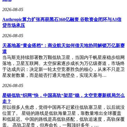
2026-08-05
Anthropic算力扩张再获黑石360亿融资 谷歌资金闭环与AI信
贷市场承压
2026-08-05
天基地基“黄金搭档”：商业航天如何借天地协同解锁万亿新赛
道
当马斯克持续部署数万颗低轨卫星，当国内千帆星座稳步组网
落地，卫星互联网、太空探索逐步成长为万亿级赛道，市场终
于达成共识：决定新一轮太空竞赛胜负的核心，从来不只是卫
星发射数量，而是能否打通天地壁垒，实现天基与…
2026-08-05
星链低轨“织网”快，中国高轨“架层”稳，太空竞赛新棋局怎么
走？
所以很多人焦虑，觉得中国再不赶紧往低轨塞卫星，以后就没
位置了。 星链的路线是低轨海量卫星，靠数量堆出全球覆盖
和低延迟。中国的路线是高低轨搭配，低轨追速度，高轨保覆
盖。 高轨卫星贵，但寿命长，一颗顶好多年，…