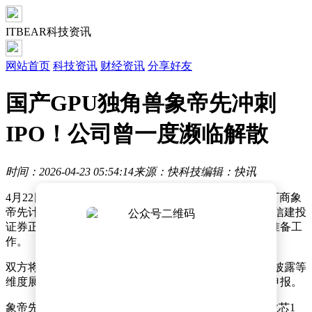
ITBEAR科技资讯
网站首页
科技资讯
财经资讯
分享好友
国产GPU独角兽象帝先冲刺
IPO！公司曾一度濒临解散
时间：2026-04-23 05:54:14
来源：快科技
编辑：快讯
4月22日消息，象帝先官方微信公众号宣布，国产GPU厂商象
帝先计算技术（重庆）有限公司近日与国内头部券商中信建投
证券正式签署财务顾问协议，全面启动IPO上市前各项准备工
作。
双方将围绕公司治理优化、财务规范、内部控制、信息披露等
维度展开系统化梳理与建设，助推象帝先完成后续IPO申报。
象帝先成立于2020年9月，创始人唐志敏曾带队研发出龙芯1