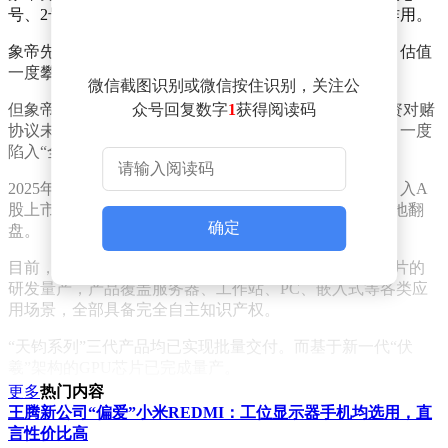
号、2号，此后又在海光信息的创立和发展中发挥关键作用。
象帝先成立以来累计完成5轮融资，融资总额达25亿元，估值
一度攀升至约150亿元人民币。
微信截图识别或微信按住识别，关注公
但象帝先的发展并非一帆风顺。2024年，公司因B轮融资对赌
众号回复数字
1
获得阅读码
协议未达成5亿元目标，遭股东起诉、资金账户被冻结，一度
陷入“全员解散”的绝境。
2025年2月，象帝先宣布完成数亿元新一轮战略融资，引入A
股上市公司安孚科技及多家知名创投机构，成功实现绝地翻
确定
盘。
目前，象帝先已完成天钧一号、二号、三号三款GPU芯片的
研发量产，产品覆盖服务器、工作站、PC、嵌入式等各类应
用场景，全部具备完全自主知识产权。
“天钧系列”三代产品均已实现批量交付。而基于新一代“伏
羲”架构的GPU芯片已完成量产。
更多
热门内容
同时，象帝先与中望、浩辰等国产工业软件头部产品完成兼容
王腾新公司“偏爱”小米REDMI：工位显示器手机均选用，直
认证，逐步构建起从芯片到场景的国产化协同生态。
言性价比高