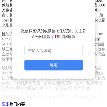
第一种方案采用“双2亿像素”后置模组，通过超高像素实现极
致解析力；第二种方案则侧重单主摄性能，搭载一颗大底5000
万像素传感器，以优化进光量与动态范围。无论选择哪种方
案，长焦镜头均可能采用2亿像素大底传感器，这意味着一加
16的长焦拍摄能力将成为核心卖点之一。该机或配备LUMO凝
光影像系统，进一步强化人像拍摄的层次感与氛围渲染。
微信截图识别或微信按住识别，关注公
性能方面，一加16预计将搭载高通下一代旗舰平台骁龙8 Elite
众号回复数字
1
获得阅读码
Gen 6 Pro。这款芯片基于2nm制程工艺，CPU主频有望突破
5GHz，并配备LPDDR6内存与UFS 4.1闪存，形成新一代性能
铁三角。值得关注的是，尽管性能大幅提升，但一加可能放弃
主动散热风扇设计，转而通过优化机身结构与散热材料实现温
控平衡。
确定
续航与充电也是一加16的升级重点。据透露，该机可能内置
9000mAh超大容量冰川电池，支持120W有线快充与50W无线
快充组合，兼顾续航时长与充电效率。其他配置包括双同轴扬
声器、升级版振动马达、超声波指纹识别2.0技术，以及可能
达到IP69级别的防尘防水能力，全方位提升使用体验。
价格方面，受上游元器件成本上涨影响，一加16的起售价或上
调至4999元。目前，该机已进入发布倒计时阶段，预计将于今
更多
热门内容
年下半年正式亮相。关于其最终配置与定价策略，仍需等待官