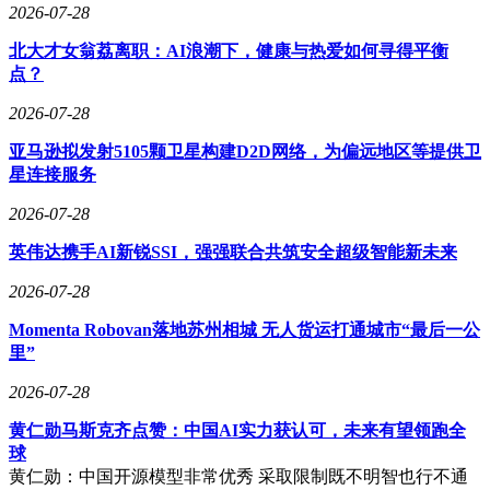
2026-07-28
北大才女翁荔离职：AI浪潮下，健康与热爱如何寻得平衡
点？
2026-07-28
亚马逊拟发射5105颗卫星构建D2D网络，为偏远地区等提供卫
星连接服务
2026-07-28
英伟达携手AI新锐SSI，强强联合共筑安全超级智能新未来
2026-07-28
Momenta Robovan落地苏州相城 无人货运打通城市“最后一公
里”
2026-07-28
黄仁勋马斯克齐点赞：中国AI实力获认可，未来有望领跑全
球
黄仁勋：中国开源模型非常优秀 采取限制既不明智也行不通