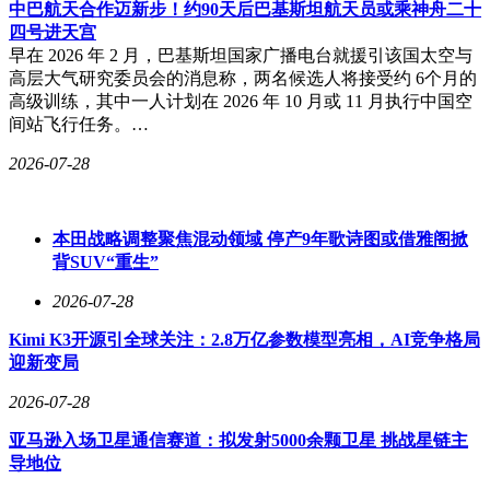
中巴航天合作迈新步！约90天后巴基斯坦航天员或乘神舟二十
的市场，大家无需在内部恶性竞争，可以共同挑战BBA等传
四号进天宫
统豪华品牌，市场容量足够容纳多个品牌和平共处、各取所
早在 2026 年 2 月，巴基斯坦国家广播电台就援引该国太空与
需。
高层大气研究委员会的消息称，两名候选人将接受约 6个月的
高级训练，其中一人计划在 2026 年 10 月或 11 月执行中国空
从用户层面来看，多孩家庭需要大车只是表面原因，更深层次
间站飞行任务。…
的是国人对国产高端车的接受度日益提高。如今的国产高端新
能源车，配置堪称豪华。三电机成为基础配置，四电机也不罕
2026-07-28
见；电池具备5C超快充能力；激光雷达数量众多；座舱屏幕
尺寸越来越大；空气悬架、CDC成为标配；座椅功能丰富，
不仅能坐能躺还能睡；芯片算力强大。这些丰富的配置和技
本田战略调整聚焦混动领域 停产9年歌诗图或借雅阁掀
术，让消费者难以抗拒。尽管各家产品存在一定程度的同质
背SUV“重生”
化，很多技术和配置也并非高频刚需，但消费者看到价格后，
仍会觉得物有所值，因为这些车带来的情绪价值十分到位。
2026-07-28
Kimi K3开源引全球关注：2.8万亿参数模型亮相，AI竞争格局
迎新变局
中国品牌集体向40万元线迈进，是车企与用户的双向选择。在
当下，花40万购买国产新能源车，并非交了“智商税”，而是顺
2026-07-28
应时代潮流的选择。相反，若忽视国产高端新能源车的发展，
或许才是不明智之举。
亚马逊入场卫星通信赛道：拟发射5000余颗卫星 挑战星链主
导地位