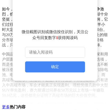
如今，汽车市场格局已悄然改变。尽管当下卖车市场竞争激
烈，价格战此起彼伏，但部分国产高端新能源车的价格却十分
坚挺，订单量更是惊人。以理想、问界、蔚来等品牌为例，它
们过往的市场表现有目共睹。而今年，极氪8X开售不到半小
时大定就突破万辆，泰山X8预售53分钟订单也超过15000台。
微信截图识别或微信按住识别，关注公
与20万元以下中低端市场的激烈“血战”不同，40万元以上的细
众号回复数字
1
获得阅读码
分市场呈现出一种独特的“健康”态势，这里没有残酷的价格
战，只有中国品牌的集体向上突破，以及用户的热烈追捧。
中国品牌集体冲击40万元以上市场，背后有着深刻的厂家和用
户层面的原因。从厂家角度来看，品牌向上已不再是可选项，
而是生存的必然选择。中低端市场竞争异常残酷，成本线不断
确定
被压低，利润微薄。以一台售价15万元的电动车为例，扣除电
池、电机、电控等核心部件成本后，净利润往往不足5%。而
高端市场能够产生溢价，这是汽车行业多年来的规律。只有进
入中高端市场，车企才能真正实现盈利。理想凭借几款中大型
SUV率先盈利，赛力斯通过问界在50万元以上市场一年赚取
59.6亿元，这些都充分证明了高端市场的巨大价值空间。
在40万元以下市场，车企不仅要与比亚迪、特斯拉、小米等众
更多
热门内容
多对手竞争，价格战也会让利润被压缩到极限。而高于40万元