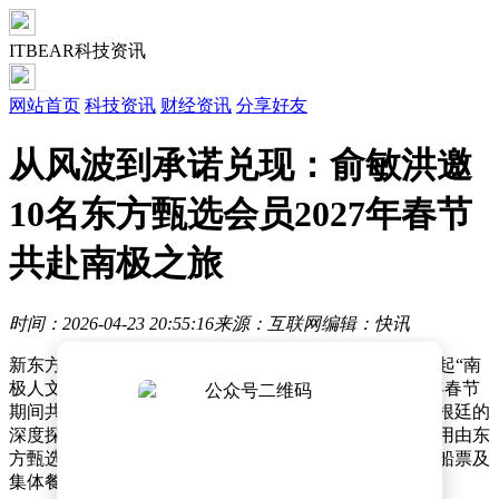
ITBEAR科技资讯
网站首页
科技资讯
财经资讯
分享好友
从风波到承诺兑现：俞敏洪邀
10名东方甄选会员2027年春节
共赴南极之旅
时间：2026-04-23 20:55:16
来源：互联网
编辑：快讯
新东方创始人、东方甄选CEO俞敏洪兑现承诺，正式发起“南
极人文自然探索之旅”，邀请10名东方甄选会员于2027年春节
期间共赴南极。此次活动为期18天，涵盖南极半岛及阿根廷的
深度探索，行程暂定于2月4日出发，21日返回，全程费用由东
方甄选平台承担，包括国际往返经济舱机票、观光费、船票及
集体餐食等。