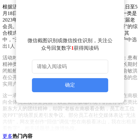
根据活动规则，报名资格分为两类：一类是2026年4月21日至5
月18日期间参与“买2年送2年”会员续费活动的用户，另一类是
2023年10月至2024年9月底办理会员且主卡持续在籍的首届老
会员。选拔方式采用“线上报名+问卷初筛+电话回访调研”的综
合模式，最终名单将于5月31日前在东方甄选APP公布。其
中，“买2年送2年”续费用户中选出9人，续费3年的老用户中选
微信截图识别或微信按住识别，关注公
出1人，与俞敏洪共同组成10人团队。
众号回复数字
1
获得阅读码
活动对参与者年龄限制为18至70周岁，并明确健康要求：患有
精神类疾病、近期需手术或处于术后恢复期、无法适应长期封
闭船舱环境、登船前存在传染病风险的人员不宜参加。俞敏洪
在公开声明中强调，此次活动旨在回馈长期支持东方甄选的忠
实用户，同时通过极地探索传递人文关怀。
确定
这一承诺源于去年11月的一场舆论风波。当时，俞敏洪在南极
向全体员工发布全员信，以企鹅在极端环境中的生存状态类比
新东方人的团结精神，却因“老板在南极看企鹅，员工在工位
改PPT”的场景反差引发争议。部分员工在社交媒体表达“无法
共情”，网友更创作“回信”调侃“您在南极看冰山，我在出租屋
看数字”，相关话题登上微博热搜。
更多
热门内容
面对质疑，俞敏洪迅速回应。他首先澄清南极行程费用，指出