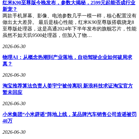
红米K90至尊版今晚发布，参数大揭秘，2599元起能否成行业
所乘“夏古号”破冰邮轮12天行程价格在20万至25万元之间，远
新宠？
低于外界传言的148万元。更关键的是，他公开承诺：“明年冬
两款手机屏幕、影像、电池参数几乎一模一样，核心配置没有
天选择10名基层优秀员工及10名会员，由公司支持前往南
做出太大差异。 最后是核心性能，红米K90至尊版搭载骁龙8
极。”如今，这一承诺以具体活动形式落地，被外界视为修复
至尊版处理器，这是高通2024年下半年发布的旗舰芯片，性能
企业形象、强化用户信任的重要举措。
虽然不如天玑9500处理器，但加入了物…
从全员信争议到活动官宣，俞敏洪用半年时间完成了一场从舆
2026-06-30
论危机到承诺兑现的闭环。有分析认为，此举既是对用户长期
支持的实质性回馈，也是企业领导者通过行动传递价值观的典
物理AI：从概念热潮到产业落地，自动驾驶企业如何破局求
型案例。活动细则显示，东方甄选通过严格的健康筛查和公平
真？
的选拔机制，确保行程安全与参与体验，进一步凸显其对此次
2026-06-30
活动的重视。
淘宝推荐算法负责人姜宇宁被传离职 新浪科技求证淘宝官方
暂未回应
2026-06-30
小米集团“小米辟谣”阵地上线，某品牌汽车销售公司造谣被罚
40万
2026-06-30