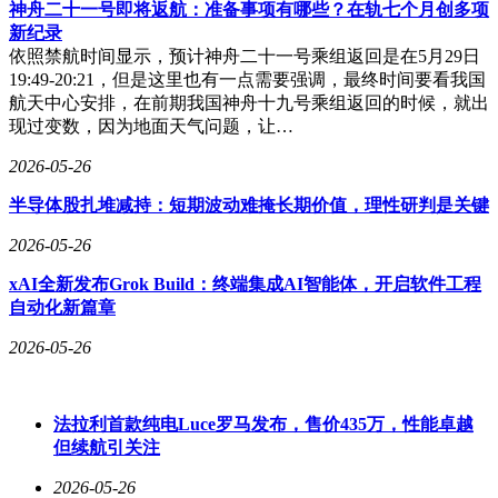
神舟二十一号即将返航：准备事项有哪些？在轨七个月创多项
新纪录
依照禁航时间显示，预计神舟二十一号乘组返回是在5月29日
19:49-20:21，但是这里也有一点需要强调，最终时间要看我国
航天中心安排，在前期我国神舟十九号乘组返回的时候，就出
现过变数，因为地面天气问题，让…
2026-05-26
半导体股扎堆减持：短期波动难掩长期价值，理性研判是关键
2026-05-26
xAI全新发布Grok Build：终端集成AI智能体，开启软件工程
自动化新篇章
2026-05-26
法拉利首款纯电Luce罗马发布，售价435万，性能卓越
但续航引关注
2026-05-26