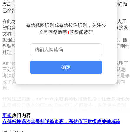
表态：公司从未主动降低模型性能。截至4月20日，上述问题
已全部修复，并已采取相应措施防止类似情况再次发生。
在此之前，用户已经连续数周在各平台集中投诉。AMD人工
微信截图识别或微信按住识别，关注公
智能集团高级总监、GitHub用户Stella Laurenzo在4月初直接发
众号回复数字
1
获得阅读码
文称，Claude已经退化到无法承担复杂工程任务的程度。
Reddit上的讨论更为激烈，有用户形容它变得懒惰、无知、眼
界狭窄。部分用户甚至猜测Anthropic是故意对工具进行了削弱
处理，对此公司予以断然否认。
Anthropic随后在X上发文，公布了事故复盘报告，具体说明了
确定
三处导致问题的产品改动：一是调整了Claude Code的默认思
考深度；二是一次缓存优化操作引入了新的程序错误；三是修
改了系统提示词，本意是让输出更简洁，结果却带来了副作
用。
针对这些问题，Anthropic采取的补救措施包括：让更多内部员
工使用公开版本的Claude Code而非内部版本，以便更早发现
问题；优化代码审查工具；并对系统提示词的修改流程增加更
更多
热门内容
严格的管控。公司还宣布，作为补偿，将为所有订阅用户重置
存储板块遇冷苹果却逆势走高，高估值下财报成关键考验
使用额度。