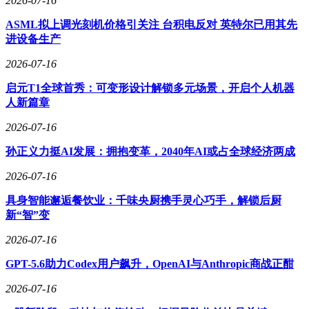
2026-07-16
消息一出，不少用户表示终于得到了正名。知名X用户
@levelsio转发了自己3月4日发布的原帖，当时他写道："今天
ASML拟上调光刻机价格引关注 台积电反对 英特尔已用其先
Claude Code搭配Opus 4.6蠢得离谱，我只好自己重新写代码
进设备生产
了。"而3月4日，正是Anthropic承认修改默认思考深度的那一
天。
2026-07-16
启元T1全球首秀：可变形设计解锁多元场景，开启个人机器
Anthropic本周二还因另一件事引发关注——该公司透露正在测
人新篇章
试将Claude Code从基础付费套餐Pro中移除，称此次测试仅影
响约2%的新用户。不过对于本就对产品质量感到失望的用户
2026-07-16
而言，这个时间点的消息显然格外刺耳。
孙正义力挺AI发展：拥抱变革，2040年AI或占全球经济两成
2026-07-16
具身智能邂逅餐饮业：千味央厨携手灵心巧手，解锁后厨
新“智”变
2026-07-16
GPT-5.6助力Codex用户飙升，OpenAI与Anthropic商战正酣
2026-07-16