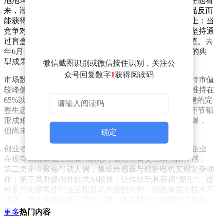
泡泡玛特创始人王宁多次公开表示拒绝将核心IPAI化。在他看
来，潮玩的魅力在于其“无用性”——没有功能属性的产品反而
能获得更长的生命周期。这种理念直接体现在产品策略上：当
竞争对手忙着为玩偶添加语音交互功能时，泡泡玛特仍坚持通
过盲盒机制、限量发售等方式强化IP的稀缺性与收藏价值。去
年6月，某款Labubu玩偶以108万元成交，正是这种策略的典
型成果。
微信截图识别或微信按住识别，关注公
众号回复数字
1
获得阅读码
市场数据印证了传统潮玩模式的商业价值。尽管泡泡玛特市值
较峰值缩水近半，但其2025年财报显示，公司毛利率仍维持在
65%以上，远超多数消费品类。这种盈利能力源于其构建的完
整生态链：从IP创作到渠道布局，再到社群运营，每个环节都
形成难以复制的壁垒。相比之下，AI潮玩赛道虽融资火爆，
但尚未出现真正盈利的企业。
确定
创业者们选择从不同技术路径切入AI潮玩领域。第一类企业
在现有潮玩基础上加装AI机芯，通过语音交互增强陪伴感；
第二类企业聚焦可动人偶，集成传感器与精密电机实现复杂动
作；第三类则提供外挂式AI模块，让传统玩具获得“新生”。这
种多元化探索使行业呈现百花齐放的态势，但也暴露出技术不
成熟、用户体验参差不齐等问题。某品牌AI玩偶因对话生硬
遭遇大量退货，折射出行业当前的困境。
更多
热门内容