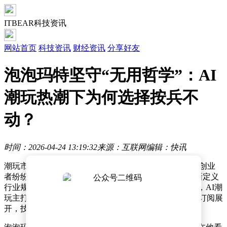
ITBEAR科技资讯
网站首页
科技资讯
财经资讯
分享好友
泡泡玛特坚守“无用哲学”：AI
潮玩热潮下为何选择按兵不
动？
时间：2026-04-24 13:19:32
来源：互联网
编辑：快讯
潮玩市场正经历一场由AI技术引发的深刻变革。资本与创业
者纷纷涌入这个新赛道，试图通过“AI+潮玩”的组合重新定义
行业规则。与传统潮玩强调“无用之用”的收藏价值不同，AI潮
玩主打动态陪伴功能，其商业模式围绕硬件销售与软件订阅展
开，技术门槛与运营逻辑均发生根本性转变。