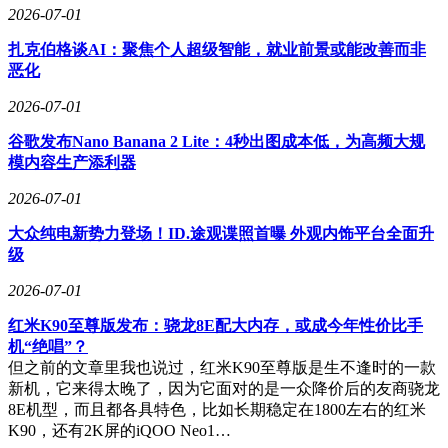
2026-07-01
达到理想状态时，贸然转型可能破坏现有商业模式。但公司也
未完全关闭AI化的大门——其设立的AI创新部持续关注技术
扎克伯格谈AI：聚焦个人超级智能，就业前景或能改善而非
进展，等待合适的介入时机。这种“守正出奇”的策略，或许正
恶化
是其在激烈市场竞争中保持领先的关键。
2026-07-01
谷歌发布Nano Banana 2 Lite：4秒出图成本低，为高频大规
模内容生产添利器
2026-07-01
大众纯电新势力登场！ID.途观谍照首曝 外观内饰平台全面升
级
2026-07-01
红米K90至尊版发布：骁龙8E配大内存，或成今年性价比手
机“绝唱”？
但之前的文章里我也说过，红米K90至尊版是生不逢时的一款
新机，它来得太晚了，因为它面对的是一众降价后的友商骁龙
8E机型，而且都各具特色，比如长期稳定在1800左右的红米
K90，还有2K屏的iQOO Neo1…