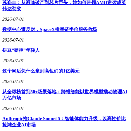
苏姿丰：从濒临破产到芯片巨头，她如何带领AMD逆袭成英
资本的狂热追捧与现实困境形成鲜明对比。2025年行业融资额
伟达劲敌
达200.65亿元，较上年增长80倍，但多数资金流向了处于早期
阶段的项目。投资者看中的不仅是情绪消费的市场潜力，更是
2026-07-01
AI技术带来的高溢价空间——某些AI潮玩售价可达普通产品
数据中心遭反对，SpaceX推星链半价服务救场
的20倍，软件订阅服务更创造出持续收入流。这种商业模式能
否持续，仍需接受市场检验。
2026-07-01
技术限制成为制约行业发展的关键因素。当前大模型在情感交
拼豆“硬控”年轻人
互方面仍存在明显短板，频繁出现的“幻觉”问题严重影响用户
体验。某团队在开发AI毛绒公仔时发现，过于复杂的对话功
2026-07-01
能反而会降低产品吸引力，最终选择聚焦表情交互与触觉反
这个00后凭什么拿到高瓴们的1亿美元
馈。这种妥协反映出行业在技术成熟度与产品实用性之间的艰
难平衡。
2026-07-01
传统玩具巨头开始布局AI领域，但动作谨慎。美泰与OpenAI
从全球榜首到50+场景落地：跨维智能以世界模型撬动物理AI
的合作仅限于技术储备，尚未将其应用于芭比等核心IP；迪士
万亿市场
尼自主研发的AI系统主要用于运营优化，而非直接植入产
品。这种观望态度与创业公司形成对比，显示出行业龙头在转
2026-07-01
型时的审慎态度。
Anthropic推Claude Sonnet 5：智能体能力升级，以高性价比
泡泡玛特的选择代表了一种战略定力。作为行业领导者，其优
抢滩企业AI市场
势在于完整的产业链控制与强大的IP运营能力。在AI技术尚未