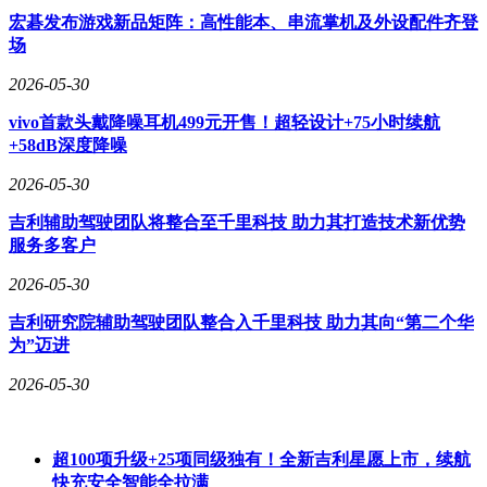
宏碁发布游戏新品矩阵：高性能本、串流掌机及外设配件齐登
场
2026-05-30
vivo首款头戴降噪耳机499元开售！超轻设计+75小时续航
+58dB深度降噪
2026-05-30
吉利辅助驾驶团队将整合至千里科技 助力其打造技术新优势
服务多客户
2026-05-30
吉利研究院辅助驾驶团队整合入千里科技 助力其向“第二个华
为”迈进
2026-05-30
超100项升级+25项同级独有！全新吉利星愿上市，续航
快充安全智能全拉满