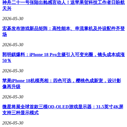
神舟二十一号张陆出舱感言动人！送苹果贺科技工作者日盼航
立体防护机制，使车辆在主动、被动及网络信息安全层面均达
天兴
到行业领先水平。
2026-05-30
服务端创新聚焦用户体验升级。7×24小时云端守护系统可实
时监测车辆状态，预测式主动服务能提前识别潜在故障，AI
宏碁发布游戏新品矩阵：高性能本、串流掌机及外设配件齐登
云智检功能则通过大数据分析优化保养周期。这些服务通过魔
场
方平台的柔性装配与AI质量工艺体系落地，确保每台交付车
2026-05-30
辆都符合严苛品质标准。
郭明錤爆料：iPhone 18 Pro主摄引入可变光圈，镜头成本或涨
自2021年品牌发布以来，问界用46个月完成百万辆下线，形成
50％
覆盖M5至M9五大高端SUV的产品矩阵。其用户群体中，70%
的行驶里程依赖纯电驱动，折射出新能源市场的真实需求。随
2026-05-30
着增程技术迭代至5.0版本、智驾系统升级至ADS 5，问界正
以“高安全、高可靠、高性能、高品质、高价值”的造车哲学，
苹果iPhone 18机模亮相：四色可选，樱桃色成新宠，设计影
重新定义豪华智能汽车的标准。
像再升级
2026-05-30
微星将展全球首款三模QD-OLED游戏显示器：31.5英寸4K屏
支持三种显示模式
2026-05-30