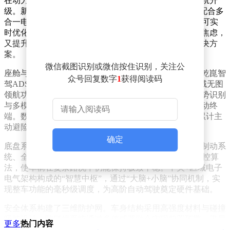
在动力系统领域，魔方平台实现了纯电与增程技术的双轨升
级。新一代超级增程系统提供1.5T与2.0T双动力选择，配合多
合一电驱系统的迭代，配合AI云控智慧能量管理系统，可实
时优化能耗分配。这种多能源协同方案，既解决了续航焦虑，
又提升了能源利用效率，为不同使用场景提供了灵活解决方
案。
微信截图识别或微信按住识别，关注公
座舱与驾驶系统的深度融合成为另一大亮点。搭载华为乾崑智
众号回复数字
1
获得阅读码
驾ADS 5与鸿蒙座舱HarmonySpace 6的组合，实现了全域无图
领航功能。小艺智能体作为交互中枢，将语音控制、手势识别
与多模态感知无缝衔接，使车内空间成为真正的智能移动终
端。数据显示，问界用户辅助驾驶使用率高达97.7%，累计主
动避险次数突破332万次，印证了技术落地的实效性。
确定
底盘系统的革新体现在毫秒级响应能力上。线控转向与制动系
统、全主动液压悬架的加入，配合XYZ三轴深度融合智控算
法，使车辆在复杂路况下仍能保持极致平稳。中央+区域电子
电气架构构成的“智慧中枢”，通过“大脑+小脑”协同机制，实
现整车功能的毫秒级调度，为高阶自动驾驶奠定硬件基础。
安全体系构建了三维防护网。车身结构采用高强度材料与碰撞
吸能设计，防碰撞系统通过多传感器融合实现前置预警，卫星
更多
热门内容
通信与V2V车路协同技术则拓展了应急响应边界。这种全场景