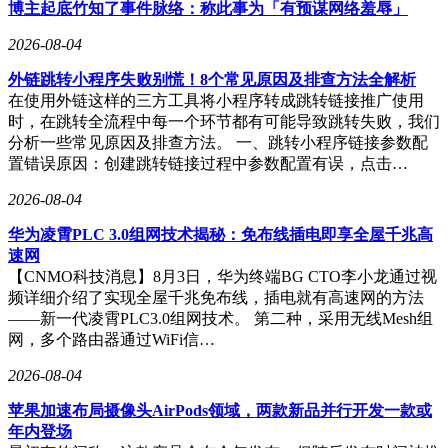
博主起底竹知了事件脉络：称此事为「有预谋网络羞辱」
在品牌成立五周年之际，阿维塔科技董事长王辉在车展发布会
2026-08-04
上公布了品牌的未来发展规划。面向下一个五年，阿维塔将推
动科技、产品、全球化三大维度的全面进阶。到2030年，品牌
外链跳转小程序失败别慌！8个常见原因及排查方法全解析
将冲刺全球80万辆的销量目标，其中海外销量占比将超过
在使用外链这样的三方工具将小程序转成跳转链接推广使用
40%。在产品布局上，阿维塔计划到2030年推出17款全新产
时，在跳转全流程中每一个环节都有可能导致跳转失败，我们
品，并即将发布一款大六座旗舰SUV，该车型将首批搭载宁
分析一些常见原因及排查方法。 一、跳转小程序链接参数配
德时代麒麟凝聚态电池。
置错误原因：创建跳转链接过程中参数配置有误，点击…
回顾过去五年，阿维塔品牌完成了第一代四款产品的布局，覆
2026-08-04
盖了20-70万元的价格区间，并在全国超过200个城市布局了超
华为凌霄PLC 3.0组网技术揭秘：免布线插电即享全屋千兆高
过700家渠道触点。同时，品牌还进入了超过40个国家和地
速网
区，累计赢得了超过25万用户的信任，成功站稳了新豪华阵
【CNMO科技消息】8月3日，华为终端BG CTO李小龙通过视
营。在技术层面，阿维塔依托长安汽车的深厚研发底蕴，全栈
频详细介绍了实现全屋千兆免布线，插电就有高速网的方法
自研了太行智控底盘、昆仑智慧增程两大尖端技术。其中，太
——新一代凌霄PLC3.0组网技术。 第二种，采用无线Mesh组
行智控底盘已完成技术革新，引入分布式电驱提升了驾控安全
网，多个路由器通过WiFi信…
性。作为华为、宁德时代的技术股东，阿维塔还享有双方最新
技术的优先搭载权，华为乾崑ADS 5、鸿蒙座舱HarmonySpace
2026-08-04
6及宁德时代凝聚态电池等前沿科技均将首批应用于阿维塔车
型。
苹果加速布局摄像头AirPods领域，两款新品并行开发一款或
年内登场
在全球化布局方面，阿维塔自2024年出海以来取得了显著成