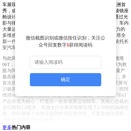
车展现场，阿维塔首款概念车VISION XPECTRA迎来亚洲首
秀，成为全场焦点。这款概念车采用了极致通透的全景棱镜座
舱设计，中控屏后方的“情感涡流”作为核心交互中枢，通过光
影与律动实现与用户的情感沟通，甚至能预判用户需求。车内
大量运用充气材质与3D针织工艺，营造出一种富有生命力的
多维感官体验。据悉，VISION XPECTRA所承载的阿维塔全
微信截图识别或微信按住识别，关注公
新一代设计语言，将从第二代量产车型开始逐步落地，依托长
众号回复数字
1
获得阅读码
安汽车的百年制造基因，实现设计概念的完美还原。
与此同时，阿维塔还展示了近期上市的新阿维塔12与阿维塔
06T，进一步完善了其高端产品矩阵。新阿维塔12作为华为乾
崑与阿维塔战略合作2.0的标志性产品，集成了华为全球量产
最高规格的896线激光雷达、乾崑智驾及全维防碰撞系统，并
确定
首次搭载“乾崑”LOGO。全系标配的35.4英寸4K全景星环屏与
25扬英国之宝音响，重新定义了50万内豪华轿车的标准。而阿
维塔06T则聚焦年轻用户市场，以“Taste品味、Tech智能”等6T
产品价值为核心，打造出一款全场景运动轿车。其核心搭载的
太行智控2.0技术，凭借太行分布式电驱实现了2.78秒的巅峰性
能，同时兼顾了全维安全防护与百变空间，可覆盖城市通勤、
户外出游等多元出行场景。
更多
热门内容