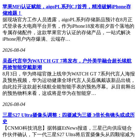
苹果MFi认证赋能，aigoPL系列CJ首秀，精准破解iPhone存
储难题！
据现场官方工作人员透露，aigoPL系列存储新品预计在8月正
式登录各大电商平台开售，作为iPhone18发布前夕首个落地的
专属存储配件，这款苹果官方认证的存储产品，一站式解决
iPhone用户内存爆满、云端存…
2026-08-04
吴磊代言华为WATCH GT 7将发布，户外美学融合超长续航
再掀智能穿戴新潮
8月3日，华为终端官微上线华为WATCH GT 7系列代言人海报
及预热视频，华为运动健康全球代言人吴磊佩戴该新品出镜，
由此拉开这款超长续航全能智能手表的预热序幕。从目前释出
的预热物料来看，这或将是华为在智能穿…
2026-08-04
三星S27 Ultra摄像头调整：四摄减为三摄 3倍长焦镜头或成历
史
【CNMO科技消息】据韩媒EtNews报道，三星已向供应链合
作伙伴确认，下一代三星S27 Ultra将后置摄像头从四颗缩减为