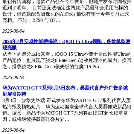
最初有传闻称，这款产品会在今年发布，但随后发布时间被推
果。在泰国高端电动市场，阿维塔长期稳居销量第一；在阿联
迟到了明年。 目前还无法确定这两款产品最终会采用怎样的
酋，品牌占据了10%的高端电动汽车市场份额。2026年，阿维
设计，但首款配备摄像头的AirPods 最快有望于今年 9 月正式
塔将正式进入欧洲市场，并预计到2030年进入超过80个国家和
亮相。 不过，B790 与 B7…
地区，建立超过700个海外触点。站在五周年的新起点上，阿
维塔将以原创设计为驱动、智能科技为底色，稳步迈向“全球
2026-08-04
新豪华智能电动汽车领导品牌”的目标。
2026年7月安卓性能榜揭晓：iQOO 15 Ultra领跑，多款机型表
现亮眼
从当下的跑分成绩来看，iQOO 15 Ultra不愧于自己性能Ultra的
产品定位，也展现了骁龙8 Elite Gen5这枚处理器的潜力。换言
之，搭载骁龙8 Elite Gen5领先版的红魔11S Pro…
2026-08-04
华为WATCH GT 7系列8月5日发布，吴磊代言户外广告多城
刷屏引期待
8月3日，@华为终端 正式发布华为WATCH GT7系列代言人预
热海报及预热短片，华为运动健康全球代言人吴磊佩戴新品出
镜。据悉，新品华为WATCH GT 7系列将延续GT超长续航基
因，或将继续搭载高硅叠片异…
2026-08-04