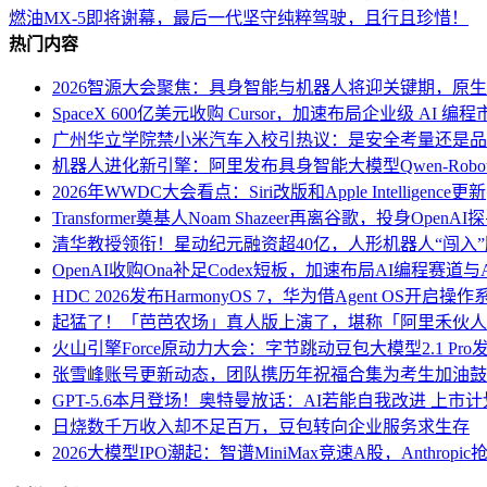
燃油MX-5即将谢幕，最后一代坚守纯粹驾驶，且行且珍惜！
热门内容
2026智源大会聚焦：具身智能与机器人将迎关键期，原
SpaceX 600亿美元收购 Cursor，加速布局企业级 AI 编程
广州华立学院禁小米汽车入校引热议：是安全考量还是品
机器人进化新引擎：阿里发布具身智能大模型Qwen-Robo
2026年WWDC大会看点：Siri改版和Apple Intelligence更新
Transformer奠基人Noam Shazeer再离谷歌，投身Open
清华教授领衔！星动纪元融资超40亿，人形机器人“闯入
OpenAI收购Ona补足Codex短板，加速布局AI编程赛道与An
HDC 2026发布HarmonyOS 7，华为借Agent OS开启
起猛了！「芭芭农场」真人版上演了，堪称「阿里禾伙人
火山引擎Force原动力大会：字节跳动豆包大模型2.1 Pr
张雪峰账号更新动态，团队携历年祝福合集为考生加油鼓
GPT-5.6本月登场！奥特曼放话：AI若能自我改进 上市
日烧数千万收入却不足百万，豆包转向企业服务求生存
2026大模型IPO潮起：智谱MiniMax竞速A股，Anthro