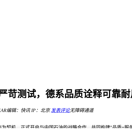
？
799元起售
行新体验
经严苛测试，德系品质诠释可靠耐
路？
元起售
AR
编辑：快讯
IP：北京
发表评论
无障碍通道
高降30%
市为契机，正式开启与中国石油的战略合作，共同构建"品质+服务