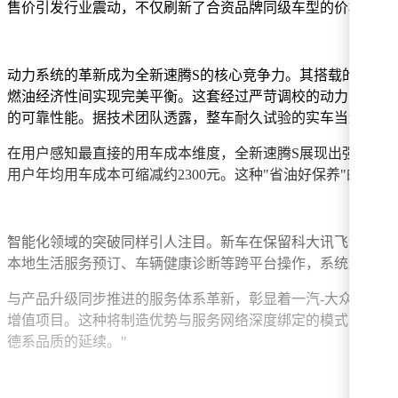
售价引发行业震动，不仅刷新了合资品牌同级车型的价格基准，
动力系统的革新成为全新速腾S的核心竞争力。其搭载的"双1.5黄金
燃油经济性间实现完美平衡。这套经过严苛调校的动力系统，配合
的可靠性能。据技术团队透露，整车耐久试验的实车当量里程接
在用户感知最直接的用车成本维度，全新速腾S展现出强大的市
用户年均用车成本可缩减约2300元。这种"省油好保养"的特
智能化领域的突破同样引人注目。新车在保留科大讯飞语音交互系
本地生活服务预订、车辆健康诊断等跨平台操作，系统还能根
与产品升级同步推进的服务体系革新，彰显着一汽-大众的战略
增值项目。这种将制造优势与服务网络深度绑定的模式，正在
德系品质的延续。"