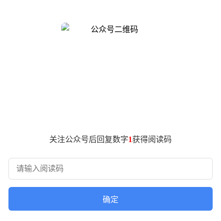
更通过"大厂品质"与"大厂服务"的深度融合，为消费者提供了
动力矩阵"包含EA211 1.5升自然吸气与1.5T涡轮增压两款发
经过18公里黑山魔鬼路段下坡制动试验、1600分钟极限淋雨
近千万公里，门把手等部件更需通过零下40度至80度的极端温
场穿透力。通过优化动力总成与保养周期，新车单次保养费用较
性，与其提供的22处灵活储物空间、双屏联动智能座舱形成互补
统的基础上，创新性地引入DeepSeek和豆包大模型，构建
关注公众号后回复数字
1
获得阅读码
据驾驶习惯自动优化动力输出模式。这种将汽车从交通工具升级
纵深。通过与中国石油建立的"能源+出行"生态联盟，车主可在
形成其他品牌难以复制的竞争壁垒。正如现场工程师所言："我
确定