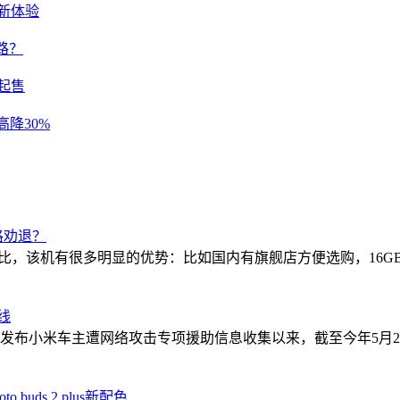
行新体验
路？
元起售
高降30%
格劝退？
机相比，该机有很多明显的优势：比如国内有旗舰店方便选购，16GB
线
发布小米车主遭网络攻击专项援助信息收集以来，截至今年5月27日
uds 2 plus新配色