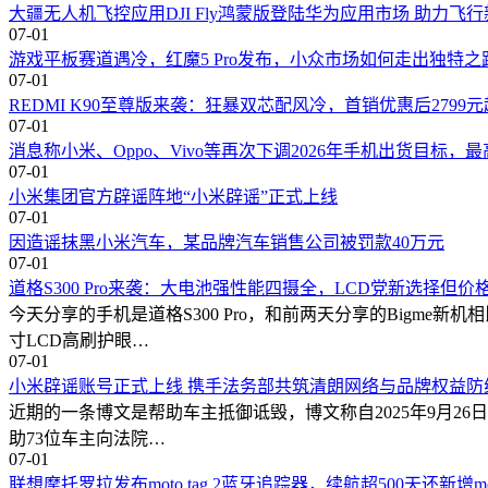
大疆无人机飞控应用DJI Fly鸿蒙版登陆华为应用市场 助力飞
07-01
游戏平板赛道遇冷，红魔5 Pro发布，小众市场如何走出独特之
07-01
REDMI K90至尊版来袭：狂暴双芯配风冷，首销优惠后2799
07-01
消息称小米、Oppo、Vivo等再次下调2026年手机出货目标，最
07-01
小米集团官方辟谣阵地“小米辟谣”正式上线
07-01
因造谣抹黑小米汽车，某品牌汽车销售公司被罚款40万元
07-01
道格S300 Pro来袭：大电池强性能四摄全，LCD党新选择但价
今天分享的手机是道格S300 Pro，和前两天分享的Bigme新
寸LCD高刷护眼…
07-01
小米辟谣账号正式上线 携手法务部共筑清朗网络与品牌权益防
近期的一条博文是帮助车主抵御诋毁，博文称自2025年9月26日
助73位车主向法院…
07-01
联想摩托罗拉发布moto tag 2蓝牙追踪器，续航超500天还新增moto b