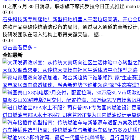
IT之家 6 月 30 日消息，联想旗下摩托罗拉今日正式推出 moto ta
07-01
石头科技新专利落地！新型扫地机器人干湿垃圾同清，开启全
这款产品突破传统清洁设备的局限，通过吸入通道的革新设计
技研发团队在吸入结构上取得关键突破。 据…
07-01
点击查看更多 +
全站最新
大润发调改求变：从传统大卖场向社区生活体验中心转型之路
家电家居双向渗透加速，融合新趋势下谁能领跑“家”生态赛道
岚图泰山X8纯电版7月交付，配置拉满，30万级SUV市场激战
进口燃油宝PEA水土不服？司有普PNF专为国内燃油设计更靠
汽车接插件选型指南：传统燃油车与新能源车适配方案及优质