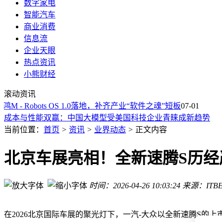
数字家电
智能汽车
商业消费
信息流
企业天眼
热点资讯
小熊财经
小米集团官方辟谣阵地“小米辟谣”正式上线
量子计算赛道融资热浪滚滚 产业资本竞相入局共探未来新篇
滚动资讯
家电家居双向渗透加速，融合新趋势下谁能领跑“家”生态赛道
 Robots OS 1.0落地，补齐产业“软件之魂”短板
07-01
成本与性能双赢：中国大模型受美国科技企业青睐成新趋势
AI需求致存储芯片价格飙升 两千元档入门笔记本或将退出市场
当前位置：
首页
>
资讯
>
业界动态
>
正文内容
REDMI K90至尊版来袭：骁龙8至尊版加持，大电池强散热，2
大疆无人机飞控应用DJI Fly鸿蒙版登陆华为应用市场 助力飞
北京车展亮相！全新速腾S历
游戏平板赛道遇冷，红魔5 Pro发布，小众市场如何走出独特之
REDMI K90至尊版来袭：狂暴双芯配风冷，首销优惠后2799
时间：2026-04-26 10:03:24
来源：ITBE
消息称小米、Oppo、Vivo等再次下调2026年手机出货目标，最
小米集团官方辟谣阵地“小米辟谣”正式上线
量子计算赛道融资热浪滚滚 产业资本竞相入局共探未来新篇
在2026北京国际车展的聚光灯下，一汽-大众以全新速腾S的上