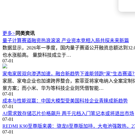
更多
>
同类资讯
量子计算赛道融资热浪滚滚 产业资本竞相入局共探未来新篇
数据显示，2026年一季度，国内量子赛道公开融资总额达到3
也水涨船高。 量旋科技成立于…
07-01
家电家居双向渗透加速，融合新趋势下谁能领跑“家”生态赛道
家居、家电企业也加速跨界整合，索菲亚将家电纳入全案定制
景方案；而小米、华为等科技企业则凭借智能…
07-01
成本与性能双赢：中国大模型受美国科技企业青睐成新趋势
07-01
AI需求致存储芯片价格飙升 两千元档入门笔记本或将退出市场
07-01
REDMI K90至尊版来袭：骁龙8至尊版加持，大电池强散热，2
07-01