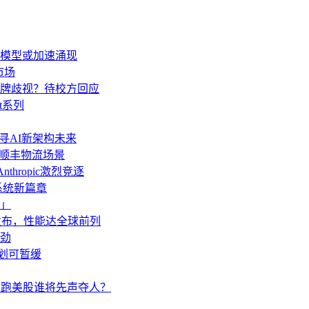
生模型或加速涌现
市场
牌歧视？待校方回应
t系列
AI探寻AI新架构未来
”顺丰物流场景
thropic激烈竞逐
操作系统新篇章
」
o发布，性能达全球前列
劲
计划可暂缓
pic抢跑美股谁将先声夺人？