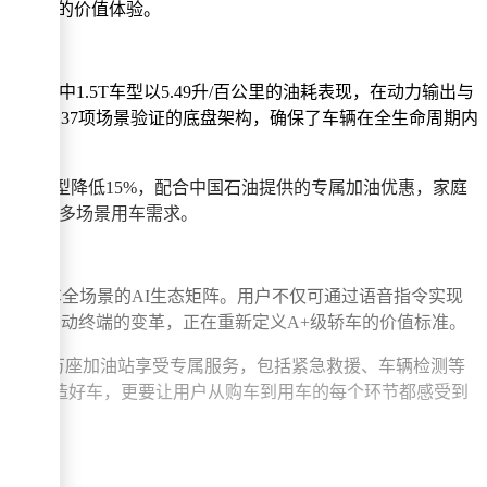
超越价格的价值体验。
动机，其中1.5T车型以5.49升/百公里的油耗表现，在动力输出与
测试等3137项场景验证的底盘架构，确保了车辆在全生命周期内
差测试。
前代车型降低15%，配合中国石油提供的专属加油优惠，家庭
，精准切中多场景用车需求。
起覆盖用车全场景的AI生态矩阵。用户不仅可通过语音指令实现
为智能移动终端的变革，正在重新定义A+级轿车的价值标准。
全国超2万座加油站享受专属服务，包括紧急救援、车辆检测等
们不仅要造好车，更要让用户从购车到用车的每个环节都感受到