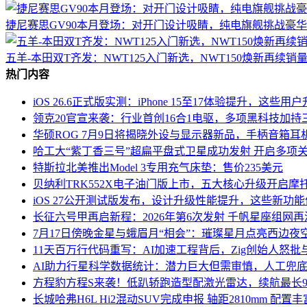
捷尼赛思GV90本月登场：对开门设计吸睛，纯电旗舰挑战豪华
五羊-本田双T齐发：NWT125入门新选，NWT150焕新再续销
热门内容
iOS 26.6正式版实测：iPhone 15至17体验提升，这些
领克20官宣来袭：行业首创16合1电驱，多项黑科技加持
华硕ROG 7月9日将揭晓外设与显示器新品，手柄音箱耳
哈工大“紫丁香三号”超扁平盘式卫星成功发射 开启多项
特斯拉北美推出Model 3专用充气床垫：售价235美元
贝纳利TRK552X电子油门版上市，五大核心升级开启摩
iOS 27公开测试版发布，设计升级性能提升，这些新功
长征六号甲再启新程：2026年第6次发射 千帆星座组网
7月17日傍晚金星与蛾眉月“相会”：璀璨星月点亮西边夜
11天百万行代码重写：AI加速工程背后，Zig创始人怒批
AI助力行星科学数据统计：潜力巨大但需审慎，人工兜
方程豹方程S来袭！低趴轿跑造型配激光雷达，续航最长9
长城哈弗H6L Hi2混动SUV完成申报 轴距2810mm 配置