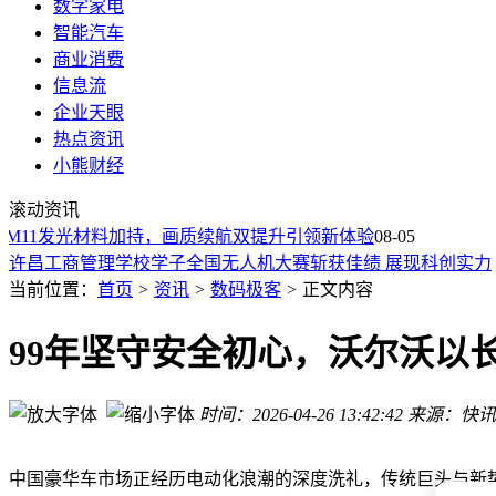
数字家电
智能汽车
商业消费
信息流
企业天眼
热点资讯
卫星影像分辨率怎么选？一文读懂全梯度适配场景与主流卫星
小熊财经
WoA笔记本外接显卡游戏实测：RTX 4060表现亮眼但仍有优
滚动资讯
社区项目助力iPad突破系统限制：越狱后运行macOS虚拟机，支持
来袭：M11发光材料加持，画质续航双提升引领新体验
08-05
许昌工商管理学校学子全国无人机大赛斩获佳绩 展现科创实力
福瑞泰克招股书揭秘：行车ADAS与前视摄像头双线突破 彰显
当前位置：
首页
>
资讯
>
数码极客
>
正文内容
REDMI首发！高通骁龙8E5V Series实测：主流手游满帧运行
疑似梁文锋早期微博被扒 曾单人闯无人区被困一周 官方暂无
99年坚守安全初心，沃尔沃以
服役超10年仍有新支持！AMD为GFX7老显卡添软复位功能 
疑似DeepSeek创始人梁文锋早年微博曝光 单人闯无人区被困
Nextorage NX-F2AE UHS-II SD卡明日发售 1TB售价16998
时间：2026-04-26 13:42:42
来源：快讯
卫星影像分辨率怎么选？一文读懂全梯度适配场景与主流卫星
WoA笔记本外接显卡游戏实测：RTX 4060表现亮眼但仍有优
中国豪华车市场正经历电动化浪潮的深度洗礼，传统巨头与新