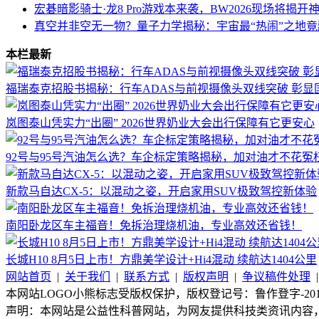
宏碁暗影骑士·龙8 Pro游戏本来袭，BW2026现场将揭开
真空并非空无一物？量子力学揭秘：宇宙最“热闹”之地竟
本栏最新
福瑞泰克招股书揭秘：行车ADAS与前视摄像头双线突破 彰显
岚图泰山凭实力“出圈” 2026世界奶业大会出行保障有它更安心
92号与95号汽油怎么选？车企标定策略揭秘，加对油才不花冤
新款马自达CX-5：以混动之姿，开启家用SUV极致驾控新体验
南阳卧龙区车主福音！免拆治理烧机油，专业高效还省钱！
长城H10 8月5日上市！方鼎美学设计+Hi4混动 续航达1404公里
网站首页
|
关于我们
|
联系方式
|
版权声明
|
争议稿件处理
本网站LOGO小熊标志受版权保护，版权登记号：鲁作登字-2015-
声明：本网站是公益性科普网站，为网友提供科技类资讯内容