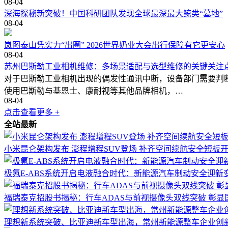
08-04
深海探秘新突破！中国科研团队发现全球最深最大鲸类“墓地”
08-04
岚图泰山凭实力“出圈” 2026世界奶业大会出行保障有它更安心
08-04
苏州巴斯勒工业相机维修：多场景适配与选型维修的关键关注
对于巴斯勒工业相机出现的偶发性通讯中断，设备部门需要判
使用巴斯勒与基恩士、康耐视等其他品牌相机，…
08-04
点击查看更多 +
全站最新
小米昆仑架构发布 澎程增程SUV登场 补齐空间续航安全短板
极氪E-ABS系统开启电液融合时代：新能源汽车制动安全迎新
福瑞泰克招股书揭秘：行车ADAS与前视摄像头双线突破 彰显
理想新系统突破、比亚迪新车型出海，常州新能源整车企业创