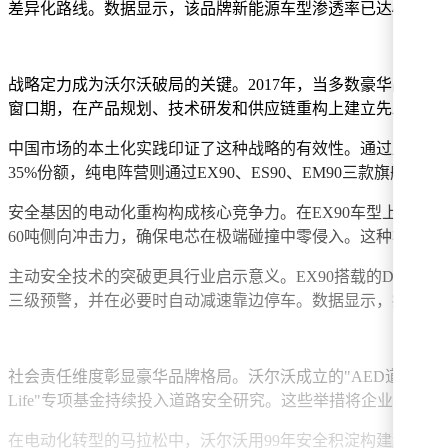
差异化路线。数据显示，该品牌新能源车型渗透率已达43%，
战略定力成为沃尔沃破局的关键。2017年，当多数豪华品牌
窗口期，在产品规划、技术研发和供应链重构上建立先发优势
中国市场的本土化实践印证了这种战略的有效性。通过上海研
35%份额，纯电阵营则通过EX90、ES90、EM90三款旗
安全基因的电动化重构构成核心竞争力。在EX90车型上，行
60吨侧向冲击力，确保电芯在极端碰撞中零侵入。这种将关键
主动安全技术的突破更具行业启示意义。EX90搭载的DUS
三级预警，并在必要时自动减速靠边停车。数据显示，疲劳驾驶
社会责任维度彰显豪华品牌格局。沃尔沃成立的"AED道路使者联
Life"专项基金持续投入道路安全研究。这些举措将企业安全
在电动化转型的马拉松中，沃尔沃用99年安全积淀构建起独