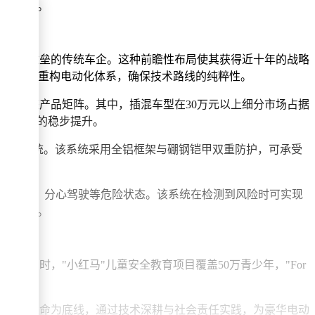
思考维度。
除内燃机壁垒的传统车企。这种前瞻性布局使其获得近十年的战略
架构开始重构电动化体系，确保技术路线的纯粹性。
的完整产品矩阵。其中，插混车型在30万元以上细分市场占据
了市场渗透的稳步提升。
个高压系统。该系统采用全铝框架与硼钢铠甲双重防护，可承受
的延伸。
识别微睡眠、分心驾驶等危险状态。该系统在检测到风险时可实现
主动预防。
。同时，"小红马"儿童安全教育项目覆盖50万青少年，"For
以敬畏生命为底线，通过技术深耕与社会责任实践，为豪华电动