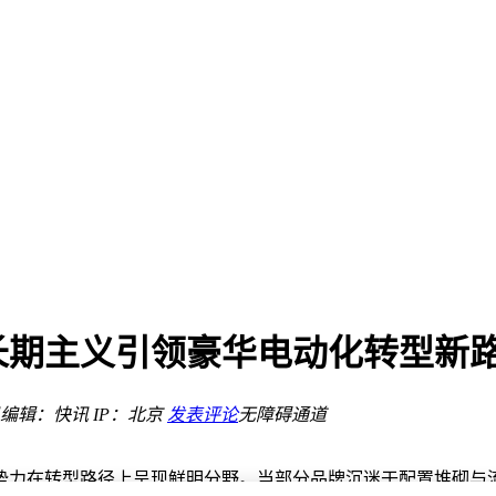
型号
化空间
Xcode开发
国产实力
回应
长期主义引领豪华电动化转型新
告别死机重启烦恼
经历引网友打卡热议
0日元性能稳定
编辑：快讯
IP：北京
发表评论
无障碍通道
型号
化空间
势力在转型路径上呈现鲜明分野。当部分品牌沉迷于配置堆砌与流