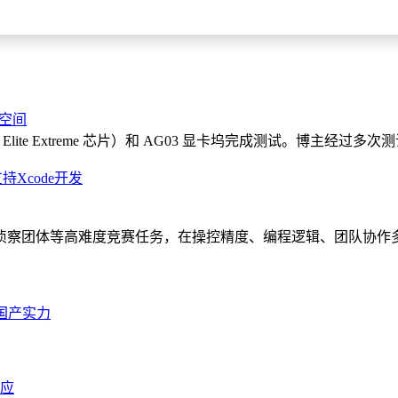
略定力、技术积累与价值坚守的共振效应。
化空间
Elite Extreme 芯片）和 AG03 显卡坞完成测试。博主经过多次
Xcode开发
侦察团体等高难度竞赛任务，在操控精度、编程逻辑、团队协作
国产实力
回应