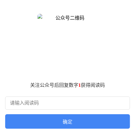
在传统豪华阵营中形成断层优势，其转型逻辑为行业提供了新的
仍在观望时，沃尔沃率先宣布全面电气化战略，成为首个主动拆
。相较于部分竞品被迫推出的"油改电"过渡方案，沃尔沃从底层
发中心与成都工厂的协同运作，沃尔沃构建起覆盖插电混动到纯电
舰完成高端布局。这种"渐进式转型"策略既保持了品牌调性，又实现
业首创的一体化硼钢电池防护系统将安全边界从乘员舱扩展至整
部位材料应用于电池保护的思路，本质上是对"生命保护区"概念
双目驾驶员感知系统，通过每秒60帧的红外摄像头监测，能精准
关注公众号后回复数字
1
获得阅读码
导致的事故占比达30%，这项技术将安全防护从被动应对转向
盟"已在全国配备2000台车载急救设备，将车辆转化为移动急救站
理念转化为社会公共产品，重新定义了豪华品牌的价值边界。
确定
特护城河。当行业陷入参数竞赛与短期博弈时，这家北欧车企选择