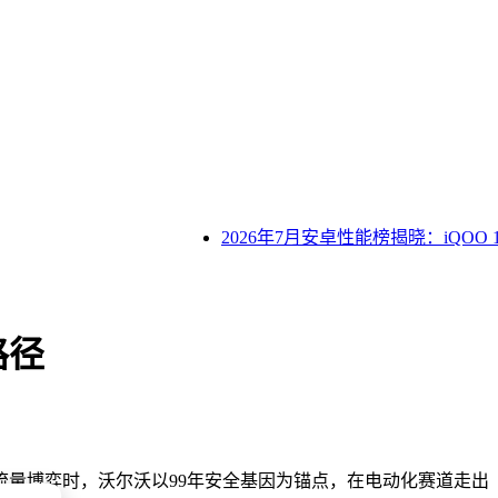
2026年7月安卓性能榜揭晓：iQOO 15
路径
量博弈时，沃尔沃以99年安全基因为锚点，在电动化赛道走出