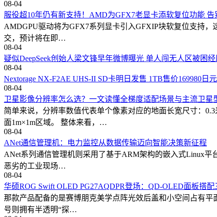
08-04
服役超10年仍有新支持！AMD为GFX7老显卡添软复位功能 
AMDGPU驱动将为GFX7系列显卡引入GFXIP块软复位支持，
交，预计将在即…
08-04
疑似DeepSeek创始人梁文锋早年微博曝光 单人闯无人区被困
08-04
Nextorage NX-F2AE UHS-II SD卡明日发售 1TB售价16998
08-04
卫星影像分辨率怎么选？一文读懂全梯度适配场景与主流卫星
简单来说，分辨率数值代表单个像素对应的地面长宽尺寸：0.3
面1m×1m区域。 整体来看，…
08-04
ANet通信管理机：电力监控从数据传输迈向智能决策新征程
ANet系列通信管理机则采用了基于ARM架构的嵌入式Linux平
恶劣的工业现场…
08-04
华硕ROG Swift OLED PG27AQDPR登场：QD-OLED面
那款产品配备的是赛博朋克美学点阵光效后盖和小空间占有平面底座，
号则拥有半透明“探…