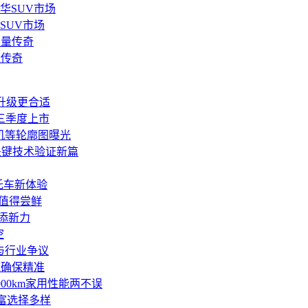
SUV市场
量传奇
用户升级更合适
三季度上市
机等轮廓图曝光
关键技术验证新篇
托车新体验
能值得尝鲜
再添新力
空
与行业争议
底确保精准
00km家用性能两不误
丰富选择多样