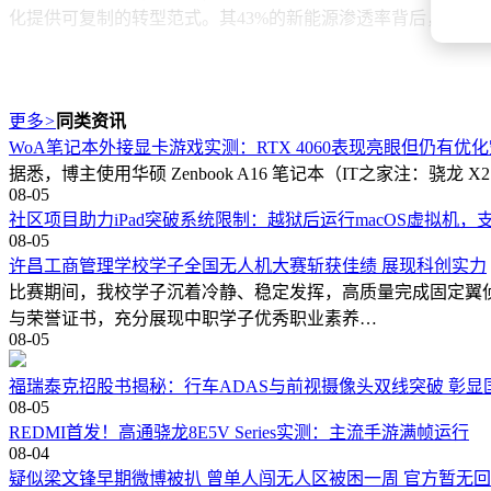
化提供可复制的转型范式。其43%的新能源渗透率背后，是战
更多
>
同类资讯
WoA笔记本外接显卡游戏实测：RTX 4060表现亮眼但仍有优
据悉，博主使用华硕 Zenbook A16 笔记本（IT之家注：骁龙 X2 
08-05
社区项目助力iPad突破系统限制：越狱后运行macOS虚拟机，支持
08-05
许昌工商管理学校学子全国无人机大赛斩获佳绩 展现科创实力
比赛期间，我校学子沉着冷静、稳定发挥，高质量完成固定翼
与荣誉证书，充分展现中职学子优秀职业素养…
08-05
福瑞泰克招股书揭秘：行车ADAS与前视摄像头双线突破 彰显
08-05
REDMI首发！高通骁龙8E5V Series实测：主流手游满帧运行
08-04
疑似梁文锋早期微博被扒 曾单人闯无人区被困一周 官方暂无