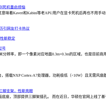
告别死机重启烦恼
这意味着Kaveri和Kabini等老APU用户在显卡死机后再也不
经历引网友打卡热议
0日元性能稳定
型号
米分辨率，即一个像素对应地面0.3m×0.3m的区域，也是目前
台，搭载NXP Cortex-A7处理器，功耗极低（<10W）且无
板搭配三脚支架，性能亮眼
顶部提供三脚架插孔。 而在近日，华硕在官网上线了基于同款面板的 