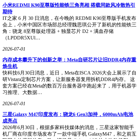
小米REDMI K90至尊版性能铁三角亮相 搭载同款风冷散热引
期待
IT之家 6 月 30 日消息，在今晚的 REDMI K90至尊版手机发布
会上，小米中国区市场部总经理魏思琪公开了新机的性能铁三
角：骁龙 8至尊版处理器 + 独显芯片 D2 + 满血存储
（LPDDR5XUl…
2026-07-01
内存成本攀升下的创新之举：Meta自研芯片让旧DDR4内存重
焕生机
快科技6月30日消息，近日，Meta在ISCA 2026大会上展示了自
研Vistara定制芯片方案，让新服务器复用拆机DDR4内存。 这
套方案已经在Meta的数百万台服务器中跑起来了，用于机器学
习推理、大数据…
2026-07-01
三星Galaxy M47印度发布：骁龙6 Gen3加持，6000mAh电池
成亮点
2026年6月30日，根据多家科技媒体的消息，三星这家智能手
机厂商在印度市场发布了一款中端手机 GalaxyM47，和之前互