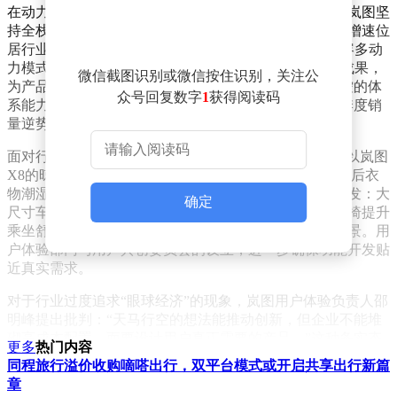
在动力、底盘、整车安全、电子电气架构等核心领域，岚图坚
持全栈自研。目前，企业已累计获得6102项专利，专利增速位
居行业前列。其自主研发的ESSA原生智能电动架构兼容多动
力模式，岚海800V高压智混技术、青云行驶平台2.0等成果，
微信截图识别或微信按住识别，关注公
为产品迭代提供了技术底座。卢放强调：“全价值链可控的体
众号回复数字
1
获得阅读码
系能力，让我们能快速响应市场变化。”这一能力在一季度销
量逆势增长中得到验证。
面对行业“内卷”，岚图选择从用户场景出发挖掘需求。以岚图
X8的晾衣杆设计为例，这一成本低廉的功能解决了运动后衣
物潮湿、正装防皱等实际痛点。类似逻辑贯穿于产品开发：大
确定
尺寸车型配备后轮转向技术，缩短转弯半径；零重力座椅提升
乘坐舒适性；辅助驾驶与自动泊车功能聚焦高频使用场景。用
户体验部门与用户共创委员会的设立，进一步确保功能开发贴
近真实需求。
对于行业过度追求“眼球经济”的现象，岚图用户体验负责人邵
明峰提出批判：“天马行空的想法能推动创新，但企业不能堆
砌高成本配置，而要设计用户真正需要的产品。”这种务实态
更多
热门内容
度延伸至供应链管理。面对原材料涨价压力，卢放表示：“我
同程旅行溢价收购嘀嗒出行，双平台模式或开启共享出行新篇
们通过技术创新降低材料成本，通过管理创新提升运营效率，
章
尽可能不将成本转嫁给消费者。”