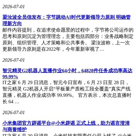
2026-07-01
梁汝波全员信发布：字节跳动AI时代更新领导力原则 明确管
从技术自研到需求洞察，从成本控制到价值创造，岚图正
理新方向
以“向内突破”的路径重塑竞争逻辑。当行业争论“创新是否走
邮件内容提到，在追求使命愿景的过程中，字节将公司运作的
偏”时，这家企业用销量增长与技术积累给出了答案：真正的
思考和原则沉淀为管理理念，主要包括四部分：业务战略制定
突破，始于对核心能力的坚守，成于对用户需求的敬畏。
原则、组织管理、人才策略和公共事务。 梁汝波称，上一次
更新领导力原则是在2022年，今年重新审视了…
2026-07-01
智元精灵G2机器人直播作业64小时，64828件任务成功率高达
99.99%
IT之家 6 月 29 日消息，智元今日宣布，6 月 23 日至 28 日，
智元精灵 G2机器人开启“平板量产质检工段全覆盖”真实产线
直播，机器人作业成功率 99.99%。 官方表示，本次总直播时
长 64 …
2026-07-01
小米集团官方辟谣平台@小米辟谣 正式上线，助力谣言澄清
与商誉维护
IT之家 6 月 30 日消息，小米科技有限责任公司上线了 @小米