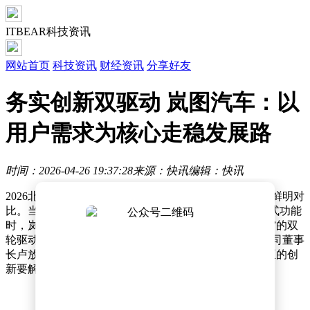
ITBEAR科技资讯
网站首页
科技资讯
财经资讯
分享好友
务实创新双驱动 岚图汽车：以
用户需求为核心走稳发展路
时间：2026-04-26 19:37:28
来源：快讯
编辑：快讯
2026北京车展上，汽车行业的创新浪潮与务实思考形成鲜明对
比。当部分车企沉迷于“车内煮火锅”“安装马桶”等噱头式功能
时，岚图汽车以“核心技术自主掌控+用户真实需求洞察”的双
轮驱动模式，成为行业焦点。岚图汽车科技股份有限公司董事
长卢放直言：“研究底盘、发动机、电机不算走偏，真正的创
新要解决用户痛点。”