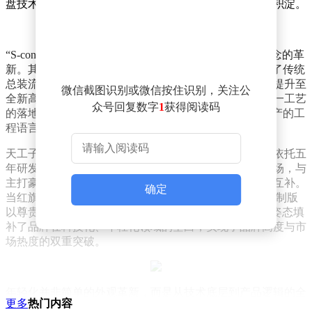
盘技术等核心配置，展现了红旗在智能汽车领域的深厚积淀。
“S-concept”的突破性不仅在于技术堆砌，更在于生产理念的革
新。其采用的国内首个汽车制造“开箱工艺”，彻底颠覆了传统
总装流程——通过模块化设计与精准组装，将制造精度提升至
微信截图识别或微信按住识别，关注公
全新高度，同时为未来汽车生产标准树立了新标杆。这一工艺
众号回复数字
1
获得阅读码
的落地，意味着红旗已将概念车的“未来感”转化为可量产的工
程语言，让科技从图纸走向现实。
天工子品牌的诞生，是红旗品牌战略升级的关键一步。依托五
年研发打造的三大自主技术平台，红旗精准切入年轻市场，与
主打豪华的主品牌、聚焦顶级尊享的金葵花子品牌形成互补。
确定
当红旗H9以沉稳气质诠释经典，金葵花国礼丝路华章定制版
以尊贵设计彰显文化底蕴时，天工“S-concept”则以灵动姿态填
补了品牌在科技化、年轻化领域的空白，实现了品牌高度与市
场热度的双重突破。
年轻化并非简单的外观革新，而是从技术底层到产品逻辑的全
更多
热门内容
面重构。红旗天工的亮相证明，中国品牌既能守住“为用户造