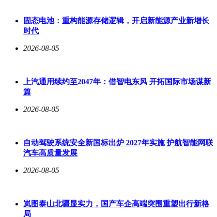
好车”的初心，也能以创新突破舒适圈。随着“开箱工艺”、AI
底盘等技术逐步量产，红旗正以天工子品牌为支点，撬动全球
固态电池：重构能源存储逻辑，开启新能源产业新增长
科技汽车市场的新格局，让中国智造成为潮流的代名词。
时代
2026-08-05
上汽通用续约至2047年：借智电东风 开拓国际市场谋新
篇
2026-08-05
自动驾驶系统安全新国标出炉 2027年实施 护航智能网联
汽车高质量发展
2026-08-05
岚图泰山北疆显实力，国产车企高端突围重塑出行新格
局