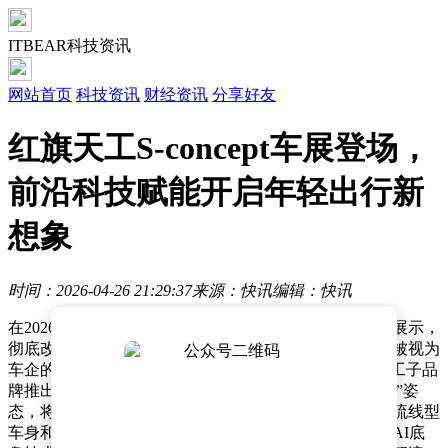
ITBEAR科技资讯
网站首页
科技资讯
财经资讯
分享好友
红旗天工S‑concept车展登场，
前沿科技赋能开启年轻出行新
想象
时间：2026-04-26 21:29:37
来源：快讯
编辑：快讯
在2026北京国际车展上，红旗品牌以一场颠覆性的技术展示，
彻底改写了公众对概念车的传统认知。过去，概念车常被视为
车企的“技术秀场”，距离量产落地遥不可及，但红旗天工子品
牌推出的“S-concept”新锐运动轿跑，却以“可触摸的未来”姿
态，将前沿科技与量产可行性完美融合。这款车不仅以流线型
车身和先锋设计语言吸引眼球，更通过舱驾一体方案、AI底